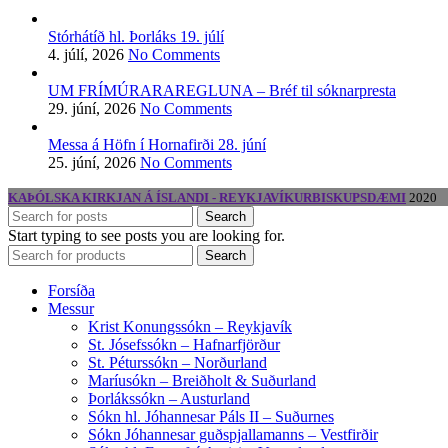
Stórhátíð hl. Þorláks 19. júlí
4. júlí, 2026
No Comments
UM FRÍMÚRARAREGLUNA – Bréf til sóknarpresta
29. júní, 2026
No Comments
Messa á Höfn í Hornafirði 28. júní
25. júní, 2026
No Comments
KAÞÓLSKA KIRKJAN Á ÍSLANDI - REYKJAVÍKURBISKUPSDÆMI
2020
Search
Start typing to see posts you are looking for.
Search
Forsíða
Messur
Krist Konungssókn – Reykjavík
St. Jósefssókn – Hafnarfjörður
St. Péturssókn – Norðurland
Maríusókn – Breiðholt & Suðurland
Þorlákssókn – Austurland
Sókn hl. Jóhannesar Páls II – Suðurnes
Sókn Jóhannesar guðspjallamanns – Vestfirðir