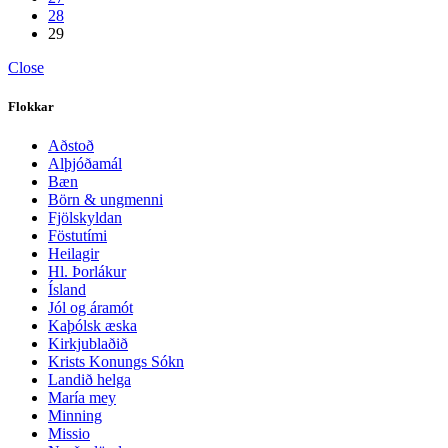
28
29
Close
Flokkar
Aðstoð
Alþjóðamál
Bæn
Börn & ungmenni
Fjölskyldan
Föstutími
Heilagir
Hl. Þorlákur
Ísland
Jól og áramót
Kaþólsk æska
Kirkjublaðið
Krists Konungs Sókn
Landið helga
María mey
Minning
Missio