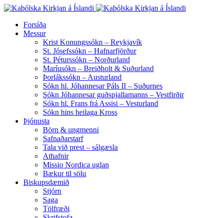
Forsíða
Messur
Krist Konungssókn – Reykjavík
St. Jósefssókn – Hafnarfjörður
St. Péturssókn – Norðurland
Maríusókn – Breiðholt & Suðurland
Þorlákssókn – Austurland
Sókn hl. Jóhannesar Páls II – Suðurnes
Sókn Jóhannesar guðspjallamanns – Vestfirðir
Sókn hl. Frans frá Assisi – Vesturland
Sókn hins heilaga Kross
Þjónusta
Börn & ungmenni
Safnaðarstarf
Tala við prest – sálgæsla
Athafnir
Missio Nordica uglan
Bækur til sölu
Biskupsdæmið
Stjórn
Saga
Tölfræði
Skrifstofa