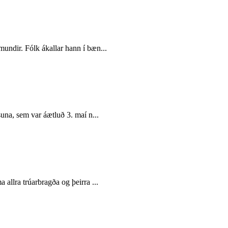
mundir. Fólk ákallar hann í bæn...
una, sem var áætluð 3. maí n...
 allra trúarbragða og þeirra ...