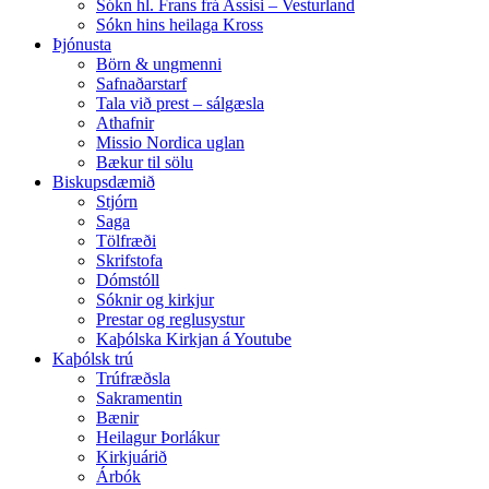
Sókn hl. Frans frá Assisi – Vesturland
Sókn hins heilaga Kross
Þjónusta
Börn & ungmenni
Safnaðarstarf
Tala við prest – sálgæsla
Athafnir
Missio Nordica uglan
Bækur til sölu
Biskupsdæmið
Stjórn
Saga
Tölfræði
Skrifstofa
Dómstóll
Sóknir og kirkjur
Prestar og reglusystur
Kaþólska Kirkjan á Youtube
Kaþólsk trú
Trúfræðsla
Sakramentin
Bænir
Heilagur Þorlákur
Kirkjuárið
Árbók