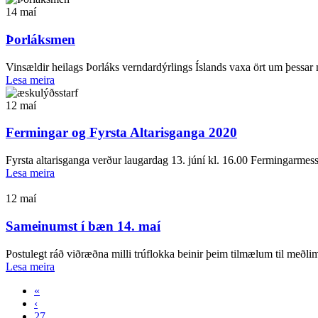
14
maí
Þorláksmen
Vinsældir heilags Þorláks verndardýrlings Íslands vaxa ört um þessar 
Lesa meira
12
maí
Fermingar og Fyrsta Altarisganga 2020
Fyrsta altarisganga verður laugardag 13. júní kl. 16.00 Fermingarmess
Lesa meira
12
maí
Sameinumst í bæn 14. maí
Postulegt ráð viðræðna milli trúflokka beinir þeim tilmælum til meðlima
Lesa meira
«
‹
27