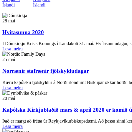
28
maí
Hvítasunna 2020
Í Dómkirkju Krists Konungs í Landakoti 31. maí. Hvítasunnudagur, stó
Lesa meira
25
maí
Norrænir stafrænir fjölskyldudagar
Kæru kaþólsku fjölskyldur á Norðurlöndum! Biskupar okkar höfðu boði
Lesa meira
20
maí
Kaþólska Kirkjublaðið mars & apríl 2020 er komið ú
Það er margt að frétta úr Reykjavíkurbiskupsdæmi. Að þessu sinni kem
Lesa meira