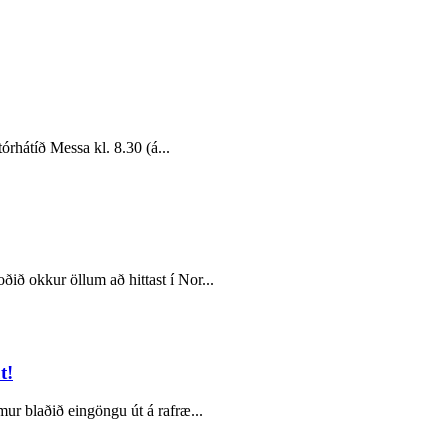
rhátíð Messa kl. 8.30 (á...
ð okkur öllum að hittast í Nor...
t!
ur blaðið eingöngu út á rafræ...