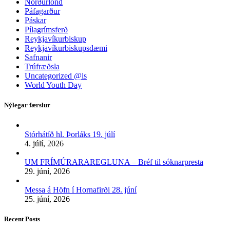
Norðurlönd
Páfagarður
Páskar
Pílagrímsferð
Reykjavíkurbiskup
Reykjavíkurbiskupsdæmi
Safnanir
Trúfræðsla
Uncategorized @is
World Youth Day
Nýlegar færslur
Stórhátíð hl. Þorláks 19. júlí
4. júlí, 2026
UM FRÍMÚRARAREGLUNA – Bréf til sóknarpresta
29. júní, 2026
Messa á Höfn í Hornafirði 28. júní
25. júní, 2026
Recent Posts