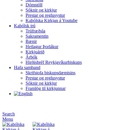
Dómstóll
Sóknir og kirkjur
Prestar og reglusystur
Kaþólska Kirkjan á Youtube
Kaþólsk trú
Trúfræðsla
Sakramentin
Bænir
Heilagur Þorlákur
Kirkjuárið
Árbók
Hirðisbréf Reykjavíkurbiskups
Hafa samband
Skrifstofa biskupsdæmisins
Prestar og reglusystur
Sóknir og kirkjur
Framlög til kirkjunnar
Search
Menu