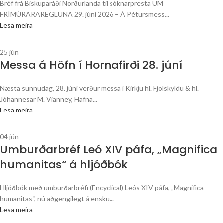
Bréf frá Biskuparáði Norðurlanda til sóknarpresta UM
FRÍMÚRARAREGLUNA 29. júní 2026 – Á Pétursmess...
Lesa meira
25
jún
Messa á Höfn í Hornafirði 28. júní
Næsta sunnudag, 28. júní verður messa í Kirkju hl. Fjölskyldu & hl.
Jóhannesar M. Vianney, Hafna...
Lesa meira
04
jún
Umburðarbréf Leó XIV páfa, „Magnifica
humanitas“ á hljóðbók
Hljóðbók með umburðarbréfi (Encyclical) Leós XIV páfa, „Magnifica
humanitas“, nú aðgengilegt á ensku...
Lesa meira