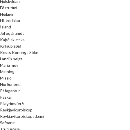
Fjölskyldan
Föstutími
Heilagir
Hl. Þorlákur
Ísland
Jól og áramót
Kaþólsk æska
Kirkjublaðið
Krists Konungs Sókn
Landið helga
María mey
Minning
Missio
Norðurlönd
Páfagarður
Páskar
Pílagrímsferð
Reykjavíkurbiskup
Reykjavíkurbiskupsdæmi
Safnanir
Trúfræðsla