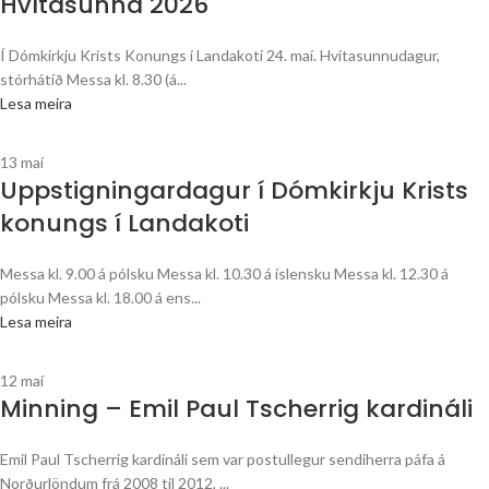
Hvítasunna 2026
Í Dómkirkju Krists Konungs í Landakoti 24. maí. Hvítasunnudagur,
stórhátíð Messa kl. 8.30 (á...
Lesa meira
13
maí
Uppstigningardagur í Dómkirkju Krists
konungs í Landakoti
Messa kl. 9.00 á pólsku Messa kl. 10.30 á íslensku Messa kl. 12.30 á
pólsku Messa kl. 18.00 á ens...
Lesa meira
12
maí
Minning – Emil Paul Tscherrig kardináli
Emil Paul Tscherrig kardináli sem var postullegur sendiherra páfa á
Norðurlöndum frá 2008 til 2012, ...