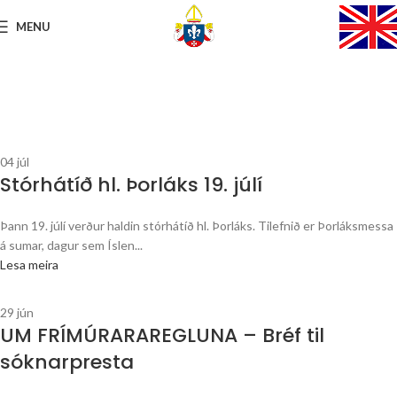
MENU
04
júl
Stórhátíð hl. Þorláks 19. júlí
Þann 19. júlí verður haldin stórhátíð hl. Þorláks. Tilefnið er Þorláksmessa
á sumar, dagur sem Íslen...
Lesa meira
29
jún
UM FRÍMÚRARAREGLUNA – Bréf til
sóknarpresta