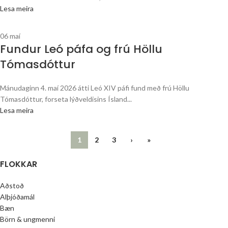
Lesa meira
06
maí
Fundur Leó páfa og frú Höllu
Tómasdóttur
Mánudaginn 4. maí 2026 átti Leó XIV páfi fund með frú Höllu
Tómasdóttur, forseta lýðveldisins Ísland...
Lesa meira
1
2
3
›
»
FLOKKAR
Aðstoð
Alþjóðamál
Bæn
Börn & ungmenni