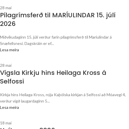
28
maí
Pílagrímsferð til MARÍULINDAR 15. júlí
2026
Miðvikudaginn 15. júlí verður farin pílagrímsferð til Maríulindar á
Snæfellsnesi. Dagskráin er ef...
Lesa meira
28
maí
Vígsla Kirkju hins Heilaga Kross á
Selfossi
Kirkja hins Heilaga Kross, nýja Kaþólska kirkjan á Selfossi að Móavegi 4,
verður vígð laugardaginn 5...
Lesa meira
18
maí