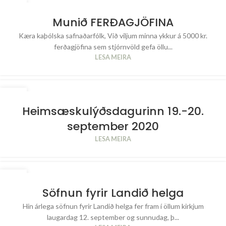
14
SEP
Munið FERÐAGJÖFINA
Kæra kaþólska safnaðarfólk, Við viljum minna ykkur á 5000 kr.
ferðagjöfina sem stjórnvöld gefa öllu...
LESA MEIRA
14
SEP
Heimsæskulýðsdagurinn 19.-20.
september 2020
LESA MEIRA
11
SEP
Söfnun fyrir Landið helga
Hin árlega söfnun fyrir Landið helga fer fram í öllum kirkjum
laugardag 12. september og sunnudag, þ...