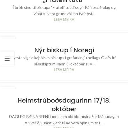
Í bréfi sínu til biskupa "Fratelli tutti"segir Páfi bræðralag og
vináttu vera grundvöllinn fyrir því...
LESA MEIRA
05
OKT
Nýr biskup í Noregi
Fyrsta vígsla kaþólsks biskups í grafarkirkju heilags Ólafs frá
siðaskiptum Þann 3. október sl. v...
LESA MEIRA
01
OKT
Heimstrúboðsdagurinn 17/18.
október
DAGLEG BÆNAREFNI í messum októbermánaðar Mánudagar:
Að vér öðlumst kjark til að vera opin um trú ...