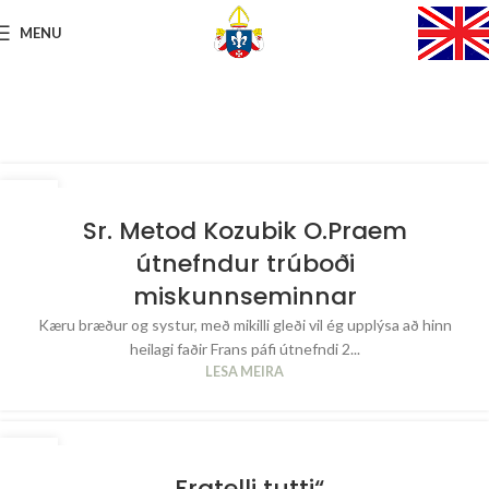
MENU
08
OKT
Sr. Metod Kozubik O.Praem
útnefndur trúboði
miskunnseminnar
Kæru bræður og systur, með mikilli gleði vil ég upplýsa að hinn
heilagi faðir Frans páfi útnefndi 2...
LESA MEIRA
05
OKT
„Fratelli tutti“