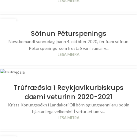
LESA MEIRA
29
SEP
Söfnun Péturspenings
Næstkomandi sunnudag, þann 4. október 2020, fer fram söfnun
Péturspenings sem frestað var í sumar v...
LESA MEIRA
14
SEP
Trúfræðsla í Reykjavíkurbiskups
dæmi veturinn 2020-2021
Krists Konungssókn í Landakoti Öll börn og ungmenni eru boðin
hjartanlega velkomin! Í vetur ætlum v...
LESA MEIRA