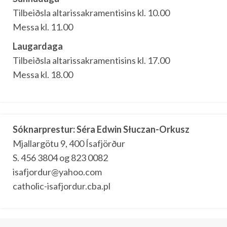
Tilbeiðsla altarissakramentisins kl. 10.00
Messa kl. 11.00
Laugardaga
Tilbeiðsla altarissakramentisins kl. 17.00
Messa kl. 18.00
Sóknarprestur: Séra Edwin Słuczan-Orkusz
Mjallargötu 9, 400 Ísafjörður
S. 456 3804 og 823 0082
isafjordur@yahoo.com
catholic-isafjordur.cba.pl