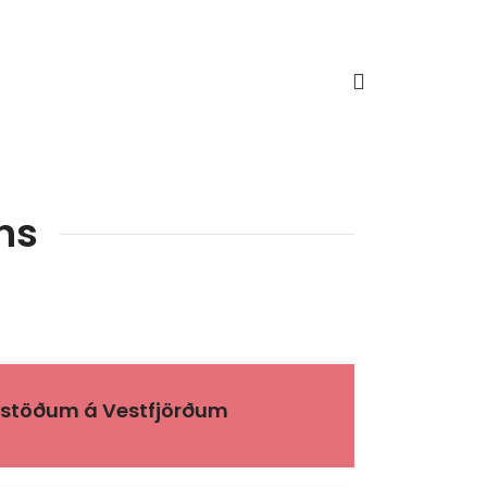
ns
.
 stöðum á Vestfjörðum