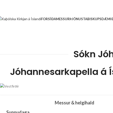
FORSÍÐA
MESSUR
ÞJÓNUSTA
BISKUPSDÆMI
Sókn Jó
Jóhannesarkapella á Ís
Messur & helgihald
Sunnudaga