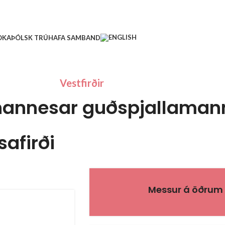
Ð
KAÞÓLSK TRÚ
HAFA SAMBAND
Vestfirðir
hannesar guðspjallaman
afirði
Messur á öðrum