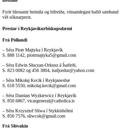
Blessanir
Fyrir blessanir
heimila og
bifreiða
,
vinsamlegast
hafið samband
við
sóknar
prest
.
Prestar í Reykjavíkurbiskupsdæmi
Frá Póllandi
– Séra Piotr Majtyka í Reykjavík
S. 888 1142, piotrmajtyka5@gmail.com
– Séra Edwin Słuczan-Orkusz á Ísafirði,
S. 823 0082 og 456 3804, isafjordur@yahoo.com
– Séra Mikołaj Kecik í Reykjanesbæ
S. 618 5550, mikolaj.kecik@gmail.com
– Séra Damian Wyzkiewicz í Reykjavík
S. 850 6867, vicargeneral@catholica.is
– Séra Krzysztof Sliwa í Stykkishólmi
S. 850 7576, sliwcok@gmail.com
Frá Slóvakíu