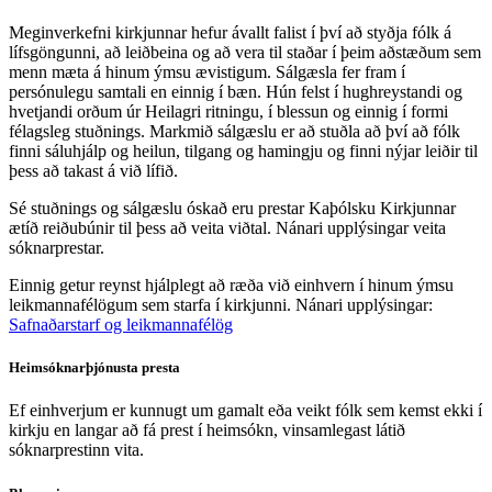
Meginverkefni kirkjunnar hefur ávallt falist í því að styðja fólk á
lífsgöngunni, að leiðbeina og að vera til staðar í þeim aðstæðum sem
menn mæta á hinum ýmsu ævistigum. Sálgæsla fer fram í
persónulegu samtali en einnig í bæn. Hún felst í hughreystandi og
hvetjandi orðum úr Heilagri ritningu, í blessun og einnig í formi
félagsleg stuðnings. Markmið sálgæslu er að stuðla að því að fólk
finni sáluhjálp og heilun, tilgang og hamingju og finni nýjar leiðir til
þess að takast á við lífið.
Sé stuðnings og sálgæslu óskað eru prestar Kaþólsku Kirkjunnar
ætíð reiðubúnir til þess að veita viðtal. Nánari upplýsingar veita
sóknarprestar.
Einnig getur reynst hjálplegt að ræða við einhvern í hinum ýmsu
leikmannafélögum sem starfa í kirkjunni. Nánari upplýsingar:
Safnaðarstarf og leikmannafélög
Heimsóknarþjónusta presta
Ef einhverjum er kunnugt um gamalt eða veikt fólk sem kemst ekki í
kirkju en langar að fá prest í heimsókn, vinsamlegast látið
sóknarprestinn vita.