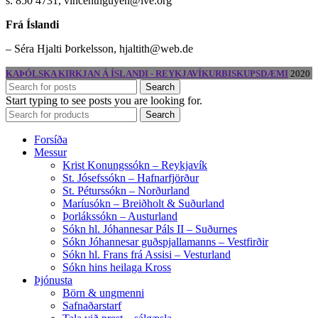
s. 850 4731, vincentnguyen@ive.org
Frá Íslandi
– Séra Hjalti Þorkelsson, hjaltith@web.de
KAÞÓLSKA KIRKJAN Á ÍSLANDI - REYKJAVÍKURBISKUPSDÆMI
2020
Search
Start typing to see posts you are looking for.
Search
Forsíða
Messur
Krist Konungssókn – Reykjavík
St. Jósefssókn – Hafnarfjörður
St. Péturssókn – Norðurland
Maríusókn – Breiðholt & Suðurland
Þorlákssókn – Austurland
Sókn hl. Jóhannesar Páls II – Suðurnes
Sókn Jóhannesar guðspjallamanns – Vestfirðir
Sókn hl. Frans frá Assisi – Vesturland
Sókn hins heilaga Kross
Þjónusta
Börn & ungmenni
Safnaðarstarf