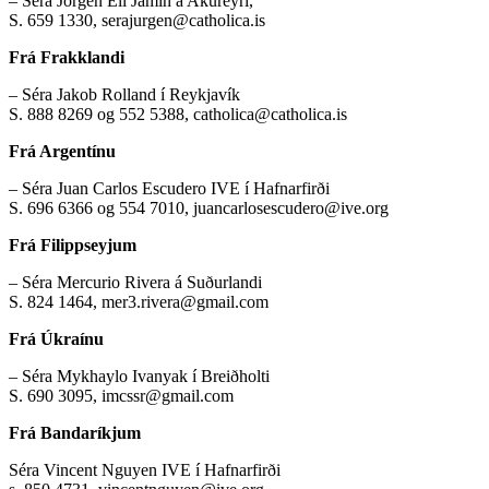
– Séra Jörgen Elí Jamin á Akureyri,
S. 659 1330, serajurgen@catholica.is
Frá Frakklandi
– Séra Jakob Rolland í Reykjavík
S. 888 8269 og 552 5388, catholica@catholica.is
Frá Argentínu
– Séra Juan Carlos Escudero IVE í Hafnarfirði
S. 696 6366 og 554 7010, juancarlosescudero@ive.org
Frá Filippseyjum
– Séra Mercurio Rivera á Suðurlandi
S. 824 1464, mer3.rivera@gmail.com
Frá Úkraínu
– Séra Mykhaylo Ivanyak í Breiðholti
S. 690 3095, imcssr@gmail.com
Frá Bandaríkjum
Séra Vincent Nguyen IVE í Hafnarfirði