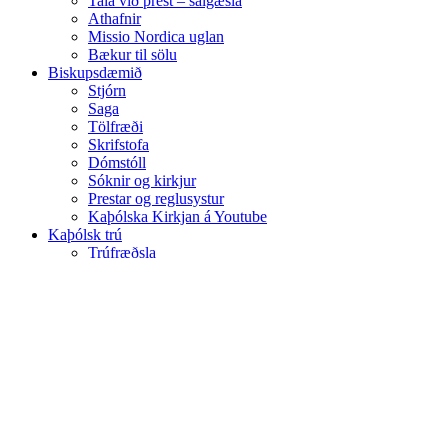
Tala við prest – sálgæsla
Athafnir
Missio Nordica uglan
Bækur til sölu
Biskupsdæmið
Stjórn
Saga
Tölfræði
Skrifstofa
Dómstóll
Sóknir og kirkjur
Prestar og reglusystur
Kaþólska Kirkjan á Youtube
Kaþólsk trú
Trúfræðsla
Sakramentin
Bænir
Heilagur Þorlákur
Kirkjuárið
Árbók
Hirðisbréf Reykjavíkurbiskups
Hafa samband
Skrifstofa biskupsdæmisins
Prestar og reglusystur
Sóknir og kirkjur