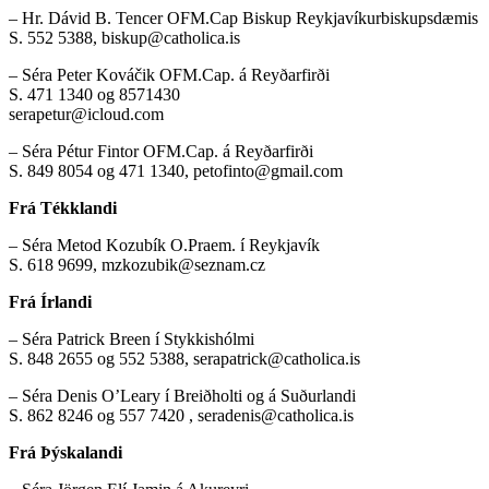
– Hr. Dávid B. Tencer OFM.Cap Biskup Reykjavíkurbiskupsdæmis
S. 552 5388, biskup@catholica.is
– Séra Peter Kováčik OFM.Cap. á Reyðarfirði
S. 471 1340 og 8571430
serapetur@icloud.com
– Séra Pétur Fintor OFM.Cap. á Reyðarfirði
S. 849 8054 og 471 1340, petofinto@gmail.com
Frá Tékklandi
– Séra Metod Kozubík O.Praem. í Reykjavík
S. 618 9699, mzkozubik@seznam.cz
Frá Írlandi
– Séra Patrick Breen í Stykkishólmi
S. 848 2655 og 552 5388, serapatrick@catholica.is
– Séra Denis OʼLeary í Breiðholti og á Suðurlandi
S. 862 8246 og 557 7420 , seradenis@catholica.is
Frá Þýskalandi