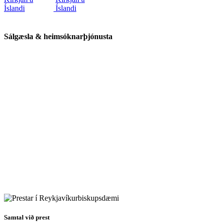
Sálgæsla & heimsóknarþjónusta
Samtal við prest