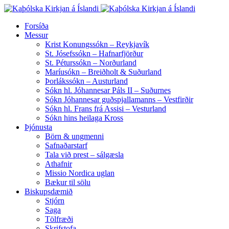
Forsíða
Messur
Krist Konungssókn – Reykjavík
St. Jósefssókn – Hafnarfjörður
St. Péturssókn – Norðurland
Maríusókn – Breiðholt & Suðurland
Þorlákssókn – Austurland
Sókn hl. Jóhannesar Páls II – Suðurnes
Sókn Jóhannesar guðspjallamanns – Vestfirðir
Sókn hl. Frans frá Assisi – Vesturland
Sókn hins heilaga Kross
Þjónusta
Börn & ungmenni
Safnaðarstarf
Tala við prest – sálgæsla
Athafnir
Missio Nordica uglan
Bækur til sölu
Biskupsdæmið
Stjórn
Saga
Tölfræði
Skrifstofa