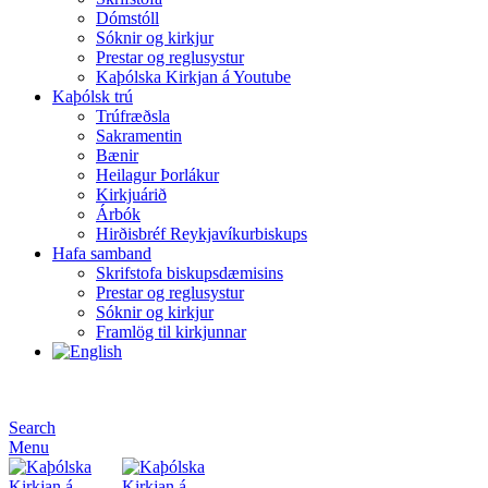
Dómstóll
Sóknir og kirkjur
Prestar og reglusystur
Kaþólska Kirkjan á Youtube
Kaþólsk trú
Trúfræðsla
Sakramentin
Bænir
Heilagur Þorlákur
Kirkjuárið
Árbók
Hirðisbréf Reykjavíkurbiskups
Hafa samband
Skrifstofa biskupsdæmisins
Prestar og reglusystur
Sóknir og kirkjur
Framlög til kirkjunnar
Search
Menu