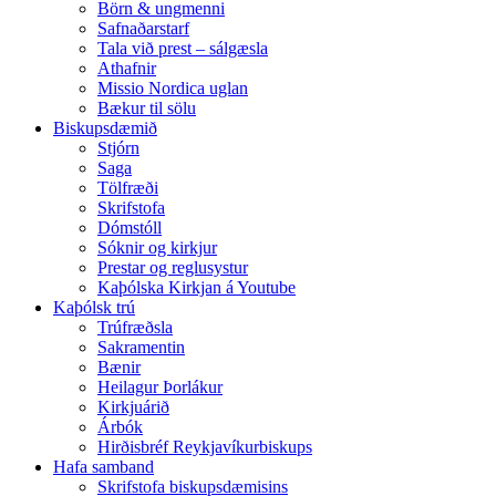
Börn & ungmenni
Safnaðarstarf
Tala við prest – sálgæsla
Athafnir
Missio Nordica uglan
Bækur til sölu
Biskupsdæmið
Stjórn
Saga
Tölfræði
Skrifstofa
Dómstóll
Sóknir og kirkjur
Prestar og reglusystur
Kaþólska Kirkjan á Youtube
Kaþólsk trú
Trúfræðsla
Sakramentin
Bænir
Heilagur Þorlákur
Kirkjuárið
Árbók
Hirðisbréf Reykjavíkurbiskups
Hafa samband
Skrifstofa biskupsdæmisins