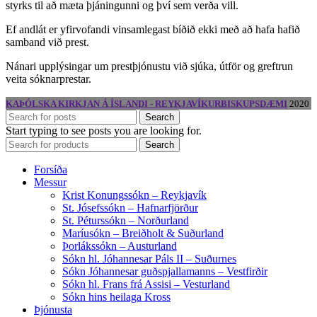
styrks til að mæta þjáningunni og því sem verða vill.
Ef andlát er yfirvofandi vinsamlegast bíðið ekki með að hafa hafið
samband við prest.
Nánari upplýsingar um prestþjónustu við sjúka, útför og greftrun
veita sóknarprestar.
KAÞÓLSKA KIRKJAN Á ÍSLANDI - REYKJAVÍKURBISKUPSDÆMI
2020
Search
Start typing to see posts you are looking for.
Search
Forsíða
Messur
Krist Konungssókn – Reykjavík
St. Jósefssókn – Hafnarfjörður
St. Péturssókn – Norðurland
Maríusókn – Breiðholt & Suðurland
Þorlákssókn – Austurland
Sókn hl. Jóhannesar Páls II – Suðurnes
Sókn Jóhannesar guðspjallamanns – Vestfirðir
Sókn hl. Frans frá Assisi – Vesturland
Sókn hins heilaga Kross
Þjónusta