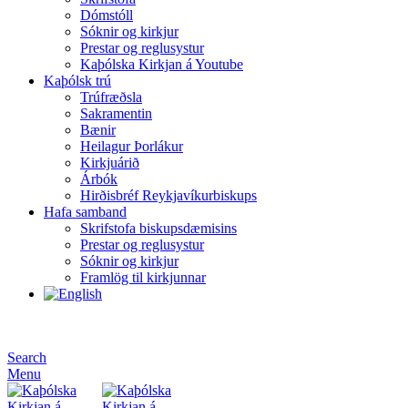
Dómstóll
Sóknir og kirkjur
Prestar og reglusystur
Kaþólska Kirkjan á Youtube
Kaþólsk trú
Trúfræðsla
Sakramentin
Bænir
Heilagur Þorlákur
Kirkjuárið
Árbók
Hirðisbréf Reykjavíkurbiskups
Hafa samband
Skrifstofa biskupsdæmisins
Prestar og reglusystur
Sóknir og kirkjur
Framlög til kirkjunnar
Search
Menu