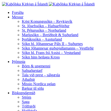
Forsíða
Messur
Krist Konungssókn – Reykjavík
St. Jósefssókn – Hafnarfjörður
St. Péturssókn – Norðurland
Maríusókn – Breiðholt & Suðurland
Þorlákssókn – Austurland
Sókn hl. Jóhannesar Páls II – Suðurnes
Sókn Jóhannesar guðspjallamanns – Vestfirðir
Sókn hl. Frans frá Assisi – Vesturland
Sókn hins heilaga Kross
Þjónusta
Börn & ungmenni
Safnaðarstarf
Tala við prest – sálgæsla
Athafnir
Missio Nordica uglan
Bækur til sölu
Biskupsdæmið
Stjórn
Saga
Tölfræði
Skrifstofa