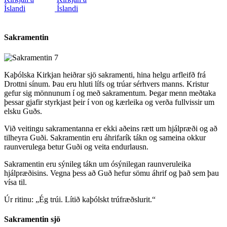
Sakramentin
Kaþólska Kirkjan heiðrar sjö sakramenti, hina helgu arfleifð frá
Drottni sínum. Þau eru hluti lífs og trúar sérhvers manns. Kristur
gefur sig mönnunum í og með sakramentum. Þegar menn meðtaka
þessar gjafir styrkjast þeir í von og kærleika og verða fullvissir um
elsku Guðs.
Við veitingu sakramentanna er ekki aðeins rætt um hjálpræði og að
tilheyra Guði. Sakramentin eru áhrifarík tákn og sameina okkur
raunverulega betur Guði og veita endurlausn.
Sakramentin eru sýnileg tákn um ósýnilegan raunveruleika
hjálpræðisins. Vegna þess að Guð hefur sömu áhrif og það sem þau
vísa til.
Úr ritinu: „Ég trúi. Lítið kaþólskt trúfræðslurit.“
Sakramentin sjö