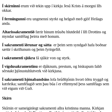
Í skírninni
erum við tekin upp í kirkju Jesú Krists á morgni lífs
okkar.
Í fermingunni
eru ungmenni styrkt og helguð með gjöf Heilags
anda.
Altarissakramentið
færir hinum trúuðu hlutdeild í lífi Drottins og
myndar samfélag þeirra með honum.
Í sakramenti iðrunar og sátta
er þeim sem syndgað hafa boðnar
sættir í skriftunum og þeim fyrirgefið.
í sakramenti sjúkra
fá sjúkir von og styrk.
Í vígslusakramentinu
er djáknum, prestum, og biskupum falið
sérstakt þjónustuhlutverk við kirkjuna.
Í sakramenti hjónabandsins
lofa brúðhjónin hvort öðru tryggð og
kærleika; samfélagið sem þau búa í er eftirmynd þess samfélags sem
við eigum við Guð.
Skírn
Skírnin er sameiginlegt sakramenti allra kristinna manna. Kirkjan