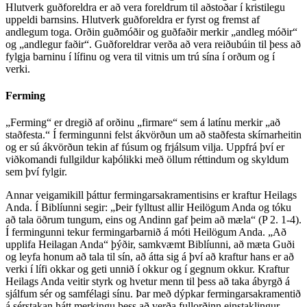
Hlutverk guðforeldra er að vera foreldrum til aðstoðar í kristilegu
uppeldi barnsins. Hlutverk guðforeldra er fyrst og fremst af
andlegum toga. Orðin guðmóðir og guðfaðir merkir „andleg móðir“
og „andlegur faðir“. Guðforeldrar verða að vera reiðubúin til þess að
fylgja barninu í lífinu og vera til vitnis um trú sína í orðum og í
verki.
Ferming
„Ferming“ er dregið af orðinu „firmare“ sem á latínu merkir „að
staðfesta.“ Í fermingunni felst ákvörðun um að staðfesta skírnarheitin
og er sú ákvörðun tekin af fúsum og frjálsum vilja. Uppfrá því er
viðkomandi fullgildur kaþólikki með öllum réttindum og skyldum
sem því fylgir.
Annar veigamikill þáttur fermingarsakramentisins er kraftur Heilags
Anda. Í Biblíunni segir: „Þeir fylltust allir Heilögum Anda og tóku
að tala öðrum tungum, eins og Andinn gaf þeim að mæla“ (P 2. 1-4).
Í fermingunni tekur fermingarbarnið á móti Heilögum Anda. „Að
upplifa Heilagan Anda“ þýðir, samkvæmt Biblíunni, að mæta Guði
og leyfa honum að tala til sín, að átta sig á því að kraftur hans er að
verki í lífi okkar og geti unnið í okkur og í gegnum okkur. Kraftur
Heilags Anda veitir styrk og hvetur menn til þess að taka ábyrgð á
sjálfum sér og samfélagi sínu. Þar með dýpkar fermingarsakramentið
á sérstakan hátt merkingu þess að verða fullorðinn einstaklingur.