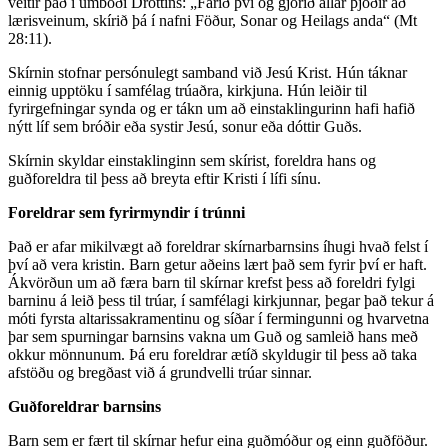
veitir það í umboði Drottins: „Farið því og gjörið allar þjóðir að
lærisveinum, skírið þá í nafni Föður, Sonar og Heilags anda“ (Mt
28:11).
Skírnin stofnar persónulegt samband við Jesú Krist. Hún táknar
einnig upptöku í samfélag trúaðra, kirkjuna. Hún leiðir til
fyrirgefningar synda og er tákn um að einstaklingurinn hafi hafið
nýtt líf sem bróðir eða systir Jesú, sonur eða dóttir Guðs.
Skírnin skyldar einstaklinginn sem skírist, foreldra hans og
guðforeldra til þess að breyta eftir Kristi í lífi sínu.
Foreldrar sem fyrirmyndir í trúnni
Það er afar mikilvægt að foreldrar skírnarbarnsins íhugi hvað felst í
því að vera kristin. Barn getur aðeins lært það sem fyrir því er haft.
Ákvörðun um að færa barn til skírnar krefst þess að foreldri fylgi
barninu á leið þess til trúar, í samfélagi kirkjunnar, þegar það tekur á
móti fyrsta altarissakramentinu og síðar í fermingunni og hvarvetna
þar sem spurningar barnsins vakna um Guð og samleið hans með
okkur mönnunum. Þá eru foreldrar ætíð skyldugir til þess að taka
afstöðu og bregðast við á grundvelli trúar sinnar.
Guðforeldrar barnsins
Barn sem er fært til skírnar hefur eina guðmóður og einn guðföður.