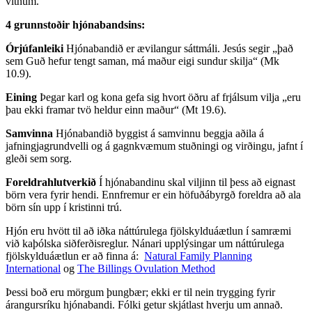
vitnum.
4 grunnstoðir hjónabandsins:
Órjúfanleiki
Hjónabandið er ævilangur sáttmáli. Jesús segir „það
sem Guð hefur tengt saman, má maður eigi sundur skilja“ (Mk
10.9).
Eining
Þegar karl og kona gefa sig hvort öðru af frjálsum vilja „eru
þau ekki framar tvö heldur einn maður“ (Mt 19.6).
Samvinna
Hjónabandið byggist á samvinnu beggja aðila á
jafningjagrundvelli og á gagnkvæmum stuðningi og virðingu, jafnt í
gleði sem sorg.
Foreldrahlutverkið
Í hjónabandinu skal viljinn til þess að eignast
börn vera fyrir hendi. Ennfremur er ein höfuðábyrgð foreldra að ala
börn sín upp í kristinni trú.
Hjón eru hvött til að iðka náttúrulega fjölskylduáætlun í samræmi
við kaþólska siðferðisreglur. Nánari upplýsingar um náttúrulega
fjölskylduáætlun er að finna á:
Natural Family Planning
International
og
The Billings Ovulation Method
Þessi boð eru mörgum þungbær; ekki er til nein trygging fyrir
árangursríku hjónabandi. Fólki getur skjátlast hverju um annað.