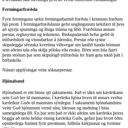
Fermingarfræðsla
Fyrir ferminguna sækir fermingarbarnið fræðslu í kristnum fræðum
hjá presti. Í fermingarfræðslunni gefst unglingunum tækifæri til þess
að spyrja spurninga og íhuga trúnna og lífið. Fræðsluna annast
prestar, reglusystur og leikmenn. Biskupsdæmið hefur gefið út
trúfræðslurit og vinnubækur á íslensku. Prestar eða systur
skipuleggja sérstaka kvertíma víðsvegar um landið handa börnum
sem aðeins tala eða skilja pólsku eða ensku. Börn sem búa fjarri
þeim stöðum þar sem skipulögð trúfræðsla fer fram geta tekið þátt í
bréfaskóla.
Nánari upplýsingar veita sóknarprestar.
Hjónaband
Hjónaband er eitt hinna sjö sakramenta. Það er tákn um kærleikann
sem Guð ber til mannanna. Í kærleika hjóna hvers til annars verður
kærleikur Guðs til mannsins sýnilegur. Í sakramenti hjónabandsins
veitir Guð hjónunum vernd sína, blessun og stuðning í hinu
sameiginlegu lífi. En þar sem það er ekki aðeins um kærleika þeirra
beggja að ræða heldur einnig kærleika Guðs, gefast þau hvort öðru
opinberlega frammi fyrir prestinum, fulltrúa kirkjunnar og tveimur