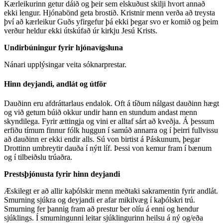
Kærleikurinn getur dáið og þeir sem elskuðust skilji hvort annað
ekki lengur. Hjónabönd geta brostið. Kristnir menn verða að treysta
því að kærleikur Guðs yfirgefur þá ekki þegar svo er komið og þeim
verður heldur ekki útskúfað úr kirkju Jesú Krists.
Undirbúningur fyrir hjónavígsluna
Nánari upplýsingar veita sóknarprestar.
Hinn deyjandi, andlát og útför
Dauðinn eru afdráttarlaus endalok. Oft á tíðum nálgast dauðinn hægt
og við getum búið okkur undir hann en stundum andast menn
skyndilega. Fyrir ættingja og vini er alltaf sárt að kveðja. Á þessum
erfiðu tímum finnur fólk huggun í samúð annarra og í þeirri fullvissu
að dauðinn er ekki endir alls. Sú von birtist á Páskunum, þegar
Drottinn umbreytir dauða í nýtt líf. Þessi von kemur fram í bænum
og í tilbeiðslu trúaðra.
Prestsþjónusta fyrir hinn deyjandi
Æskilegt er að allir kaþólskir menn meðtaki sakramentin fyrir andlát.
Smurning sjúkra og deyjandi er afar mikilvæg í kaþólskri trú.
Smurning fer þannig fram að prestur ber olíu á enni og hendur
sjúklings. Í smurningunni leitar sjúklingurinn heilsu á ný og/eða