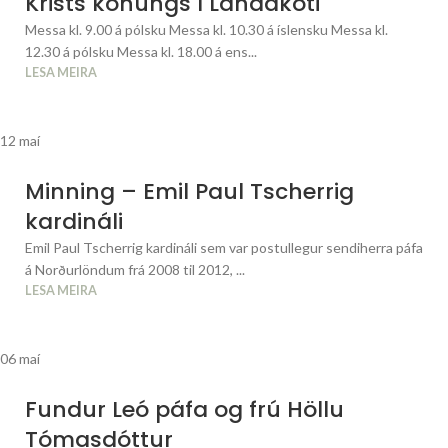
Krists konungs í Landakoti
Messa kl. 9.00 á pólsku Messa kl. 10.30 á íslensku Messa kl.
12.30 á pólsku Messa kl. 18.00 á ens...
LESA MEIRA
12
maí
Minning – Emil Paul Tscherrig
kardináli
Emil Paul Tscherrig kardináli sem var postullegur sendiherra páfa
á Norðurlöndum frá 2008 til 2012, ...
LESA MEIRA
06
maí
Fundur Leó páfa og frú Höllu
Tómasdóttur