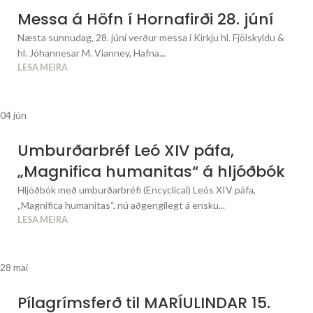
Messa á Höfn í Hornafirði 28. júní
Næsta sunnudag, 28. júní verður messa í Kirkju hl. Fjölskyldu &
hl. Jóhannesar M. Vianney, Hafna...
LESA MEIRA
04
jún
Umburðarbréf Leó XIV páfa,
„Magnifica humanitas“ á hljóðbók
Hljóðbók með umburðarbréfi (Encyclical) Leós XIV páfa,
„Magnifica humanitas“, nú aðgengilegt á ensku...
LESA MEIRA
28
maí
Pílagrímsferð til MARÍULINDAR 15.