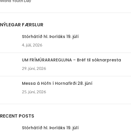
World Youth Day
NÝLEGAR FÆRSLUR
Stórhátíð hl. Þorláks 19. júlí
4. júlí, 2026
UM FRÍMÚRARAREGLUNA – Bréf til sóknarpresta
29. júní, 2026
Messa á Höfn í Hornafirði 28. júní
25. júní, 2026
RECENT POSTS
Stórhátíð hl. Þorláks 19. júlí