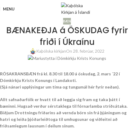
MENU
BÆN
BÆNAKEÐJA á ÖSKUDAG fyrir
friði í Úkraínu
Kaþólska kirkjan
On 28. febrúar, 2022
RÓSAKRANSBÆN frá kl. 8.30 til 18.00 á öskudag, 2. mars ´22 í
Dómkirkju Krists Konungs í Landakoti.
(Sjá nánari upplýsingar um tíma og tungumál hér fyrir neðan).
Allt safnaðarfólk er hvatt til að leggja sig fram og taka þátt í
bæninni. Hugsað verður sérstaklega til fórnarlamba stríðsátaka.
Biðjum Drottningu friðarins að vernda börn sín frá þjáningum og
hatri og leiða þjóðarleiðtoga til umhugsunar og viðleitni að
friðsamlegum lausnum í deilum sínum.