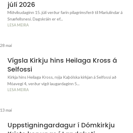
júlí 2026
Miðvikudaginn 15. júlí verður farin pílagrímsferð til Maríulindar á
Snæfellsnesi. Dagskráin er ef...
LESA MEIRA
28
maí
Vígsla Kirkju hins Heilaga Kross á
Selfossi
Kirkja hins Heilaga Kross, nýja Kaþólska kirkjan á Selfossi að
Móavegi 4, verður vígð laugardaginn 5...
LESA MEIRA
13
maí
Uppstigningardagur í Dómkirkju