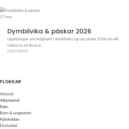
27
mar
Dymbilvika & páskar 2026
Upplýsingar um helgihald í dymbilviku og um páska 2026 um allt
Ísland er að finna á:
LESA MEIRA
FLOKKAR
Aðstoð
Alþjóðamál
Bæn
Börn & ungmenni
Fjölskyldan
Föstutími