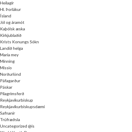
Heilagir
Hl. Þorlákur
Ísland
Jól og áramót
Kaþólsk æska
Kirkjublaðið
Krists Konungs Sókn
Landið helga
María mey
Minning
Missio
Norðurlönd
Páfagarður
Páskar
Pílagrímsferð
Reykjavíkurbiskup
Reykjavíkurbiskupsdæmi
Safnanir
Trúfræðsla
Uncategorized @is