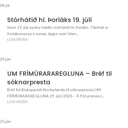
04
júl
Stórhátíð hl. Þorláks 19. júlí
Þann 19. júlí verður haldin stórhátíð hl. Þorláks. Tilefnið er
Þorláksmessa á sumar, dagur sem Íslen...
LESA MEIRA
29
jún
UM FRÍMÚRARAREGLUNA – Bréf til
sóknarpresta
Bréf frá Biskuparáði Norðurlanda til sóknarpresta UM
FRÍMÚRARAREGLUNA 29. júní 2026 – Á Pétursmess...
LESA MEIRA
25
jún