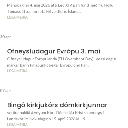
Mánudaginn 4. maí 2026 átti Leó XIV páfi fund með frú Höllu
Tómasdóttur, forseta lýðveldisins Ísland...
LESA MEIRA
30
apr
Ofneysludagur Evrópu 3. maí
Ofneysludagur Evrópulanda (EU Overshoot Day): Þessi dagur
markar þann tímapunkt þegar Evrópulönd haf...
LESA MEIRA
07
apr
Bingó kirkjukórs dómkirkjunnar
verður haldið á vegum Kórs Dómkirkju Krists konungs í
Landakoti miðvikudaginn 15. apríl 2026 kl. 19...
LESA MEIRA