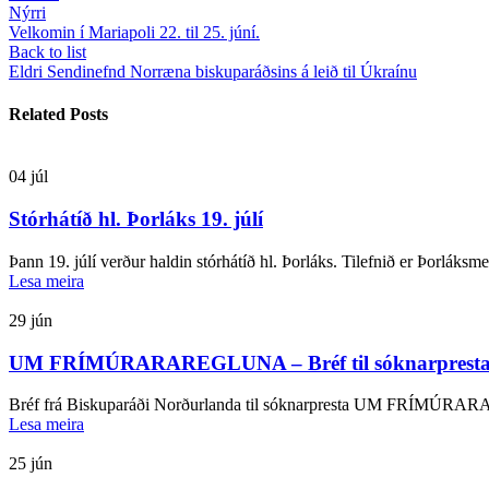
Nýrri
Velkomin í Mariapoli 22. til 25. júní.
Back to list
Eldri
Sendinefnd Norræna biskuparáðsins á leið til Úkraínu
Related Posts
04
júl
Stórhátíð hl. Þorláks 19. júlí
Þann 19. júlí verður haldin stórhátíð hl. Þorláks. Tilefnið er Þorláksm
Lesa meira
29
jún
UM FRÍMÚRARAREGLUNA – Bréf til sóknarprest
Bréf frá Biskuparáði Norðurlanda til sóknarpresta UM FRÍMÚRAR
Lesa meira
25
jún