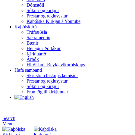
Dómstóll
Sóknir og kirkjur
Prestar og reglusystur
Kaþólska Kirkjan á Youtube
Kaþólsk trú
Trúfræðsla
Sakramentin
Bænir
Heilagur Þorlákur
Kirkjuárið
Árbók
Hirðisbréf Reykjavíkurbiskups
Hafa samband
Skrifstofa biskupsdæmisins
Prestar og reglusystur
Sóknir og kirkjur
Framlög til kirkjunnar
Search
Menu