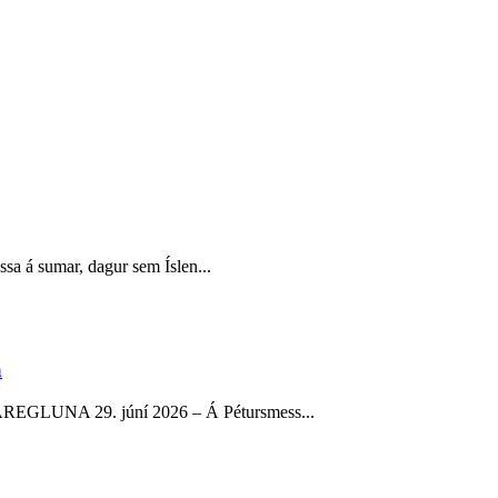
essa á sumar, dagur sem Íslen...
a
AREGLUNA 29. júní 2026 – Á Pétursmess...