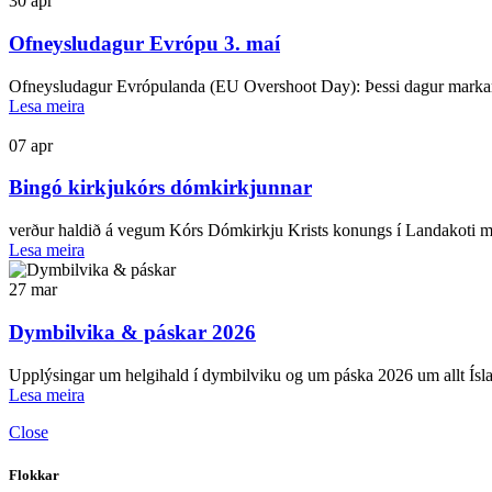
30
apr
Ofneysludagur Evrópu 3. maí
Ofneysludagur Evrópulanda (EU Overshoot Day): Þessi dagur markar
Lesa meira
07
apr
Bingó kirkjukórs dómkirkjunnar
verður haldið á vegum Kórs Dómkirkju Krists konungs í Landakoti mið
Lesa meira
27
mar
Dymbilvika & páskar 2026
Upplýsingar um helgihald í dymbilviku og um páska 2026 um allt Ísla
Lesa meira
Close
Flokkar