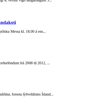
gi 4, verður vígð laugardaginn 5...
andakoti
pólsku Messa kl. 18.00 á ens...
orðurlöndum frá 2008 til 2012, ...
tur, forseta lýðveldisins Ísland...