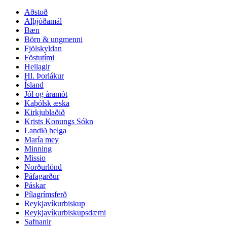
Aðstoð
Alþjóðamál
Bæn
Börn & ungmenni
Fjölskyldan
Föstutími
Heilagir
Hl. Þorlákur
Ísland
Jól og áramót
Kaþólsk æska
Kirkjublaðið
Krists Konungs Sókn
Landið helga
María mey
Minning
Missio
Norðurlönd
Páfagarður
Páskar
Pílagrímsferð
Reykjavíkurbiskup
Reykjavíkurbiskupsdæmi
Safnanir