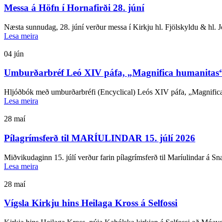
Messa á Höfn í Hornafirði 28. júní
Næsta sunnudag, 28. júní verður messa í Kirkju hl. Fjölskyldu & hl. 
Lesa meira
04
jún
Umburðarbréf Leó XIV páfa, „Magnifica humanitas“
Hljóðbók með umburðarbréfi (Encyclical) Leós XIV páfa, „Magnifica 
Lesa meira
28
maí
Pílagrímsferð til MARÍULINDAR 15. júlí 2026
Miðvikudaginn 15. júlí verður farin pílagrímsferð til Maríulindar á Snæ
Lesa meira
28
maí
Vígsla Kirkju hins Heilaga Kross á Selfossi