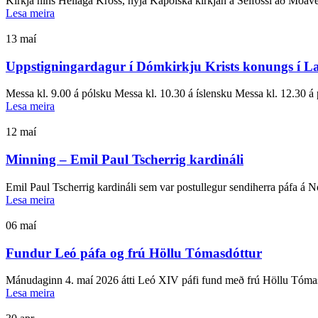
Kirkja hins Heilaga Kross, nýja Kaþólska kirkjan á Selfossi að Móave
Lesa meira
13
maí
Uppstigningardagur í Dómkirkju Krists konungs í L
Messa kl. 9.00 á pólsku Messa kl. 10.30 á íslensku Messa kl. 12.30 á 
Lesa meira
12
maí
Minning – Emil Paul Tscherrig kardináli
Emil Paul Tscherrig kardináli sem var postullegur sendiherra páfa á N
Lesa meira
06
maí
Fundur Leó páfa og frú Höllu Tómasdóttur
Mánudaginn 4. maí 2026 átti Leó XIV páfi fund með frú Höllu Tómasdót
Lesa meira