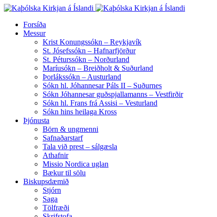
Forsíða
Messur
Krist Konungssókn – Reykjavík
St. Jósefssókn – Hafnarfjörður
St. Péturssókn – Norðurland
Maríusókn – Breiðholt & Suðurland
Þorlákssókn – Austurland
Sókn hl. Jóhannesar Páls II – Suðurnes
Sókn Jóhannesar guðspjallamanns – Vestfirðir
Sókn hl. Frans frá Assisi – Vesturland
Sókn hins heilaga Kross
Þjónusta
Börn & ungmenni
Safnaðarstarf
Tala við prest – sálgæsla
Athafnir
Missio Nordica uglan
Bækur til sölu
Biskupsdæmið
Stjórn
Saga
Tölfræði
Skrifstofa