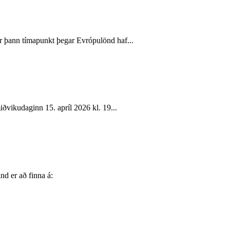
 þann tímapunkt þegar Evrópulönd haf...
vikudaginn 15. apríl 2026 kl. 19...
nd er að finna á: