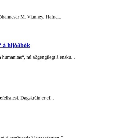
Jóhannesar M. Vianney, Hafna...
 á hljóðbók
humanitas“, nú aðgengilegt á ensku...
fellsnesi. Dagskráin er ef...