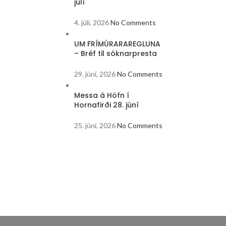
júlí
4. júlí, 2026
No Comments
UM FRÍMÚRARAREGLUNA
– Bréf til sóknarpresta
Messa á Höfn í Hornafirð
29. júní, 2026
No Comments
Næsta sunnudag, 28. júní verður messa í Kirkju
Jóhannesar M. Vianney, Hafn
Messa á Höfn í
Hornafirði 28. júní
LESA MEIRA
25. júní, 2026
No Comments