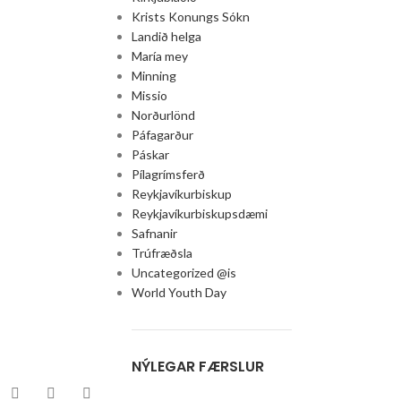
Krists Konungs Sókn
Landið helga
María mey
Minning
Missio
Norðurlönd
Páfagarður
Páskar
Pílagrímsferð
Reykjavíkurbiskup
Reykjavíkurbiskupsdæmi
Safnanir
Trúfræðsla
Uncategorized @is
World Youth Day
NÝLEGAR FÆRSLUR