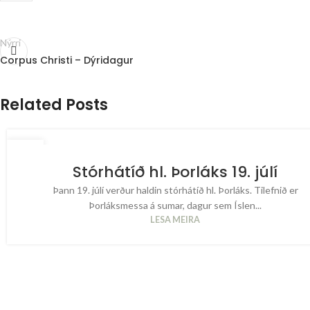
Nýrri
Corpus Christi – Dýridagur
Related Posts
04
JÚL
Stórhátíð hl. Þorláks 19. júlí
Þann 19. júlí verður haldin stórhátíð hl. Þorláks. Tilefnið er
Þorláksmessa á sumar, dagur sem Íslen...
LESA MEIRA