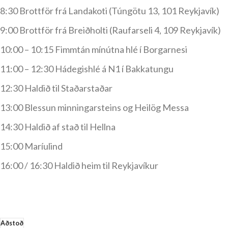
8:30 Brottför frá Landakoti (Túngötu 13, 101 Reykjavík)
9:00 Brottför frá Breiðholti (Raufarseli 4, 109 Reykjavík)
10:00 – 10:15 Fimmtán mínútna hlé í Borgarnesi
11:00 – 12:30 Hádegishlé á N1 í Bakkatungu
12:30 Haldið til Staðarstaðar
13:00 Blessun minningarsteins og Heilög Messa
14:30 Haldið af stað til Hellna
15:00 Maríulind
16:00 / 16:30 Haldið heim til Reykjavíkur
Aðstoð