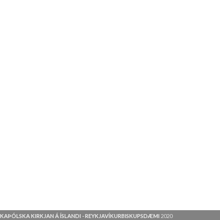
KAÞÓLSKA KIRKJAN Á ÍSLANDI - REYKJAVÍKURBISKUPSDÆMI
2020