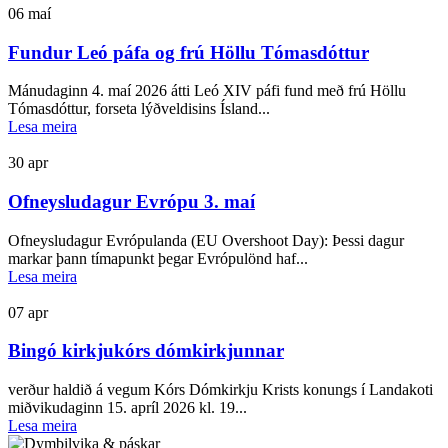
06
maí
Fundur Leó páfa og frú Höllu Tómasdóttur
Mánudaginn 4. maí 2026 átti Leó XIV páfi fund með frú Höllu
Tómasdóttur, forseta lýðveldisins Ísland...
Lesa meira
30
apr
Ofneysludagur Evrópu 3. maí
Ofneysludagur Evrópulanda (EU Overshoot Day): Þessi dagur
markar þann tímapunkt þegar Evrópulönd haf...
Lesa meira
07
apr
Bingó kirkjukórs dómkirkjunnar
verður haldið á vegum Kórs Dómkirkju Krists konungs í Landakoti
miðvikudaginn 15. apríl 2026 kl. 19...
Lesa meira