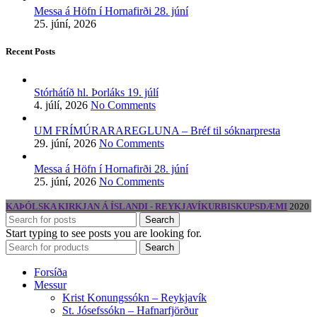
Messa á Höfn í Hornafirði 28. júní
25. júní, 2026
Recent Posts
Stórhátíð hl. Þorláks 19. júlí
4. júlí, 2026
No Comments
UM FRÍMÚRARAREGLUNA – Bréf til sóknarpresta
29. júní, 2026
No Comments
Messa á Höfn í Hornafirði 28. júní
25. júní, 2026
No Comments
KAÞÓLSKA KIRKJAN Á ÍSLANDI - REYKJAVÍKURBISKUPSDÆMI
2020
Search
Start typing to see posts you are looking for.
Search
Forsíða
Messur
Krist Konungssókn – Reykjavík
St. Jósefssókn – Hafnarfjörður