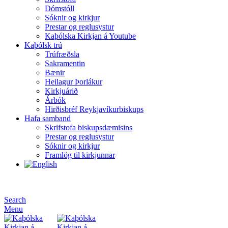
Dómstóll
Sóknir og kirkjur
Prestar og reglusystur
Kaþólska Kirkjan á Youtube
Kaþólsk trú
Trúfræðsla
Sakramentin
Bænir
Heilagur Þorlákur
Kirkjuárið
Árbók
Hirðisbréf Reykjavíkurbiskups
Hafa samband
Skrifstofa biskupsdæmisins
Prestar og reglusystur
Sóknir og kirkjur
Framlög til kirkjunnar
Search
Menu