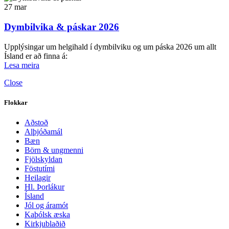
27
mar
Dymbilvika & páskar 2026
Upplýsingar um helgihald í dymbilviku og um páska 2026 um allt
Ísland er að finna á:
Lesa meira
Close
Flokkar
Aðstoð
Alþjóðamál
Bæn
Börn & ungmenni
Fjölskyldan
Föstutími
Heilagir
Hl. Þorlákur
Ísland
Jól og áramót
Kaþólsk æska
Kirkjublaðið