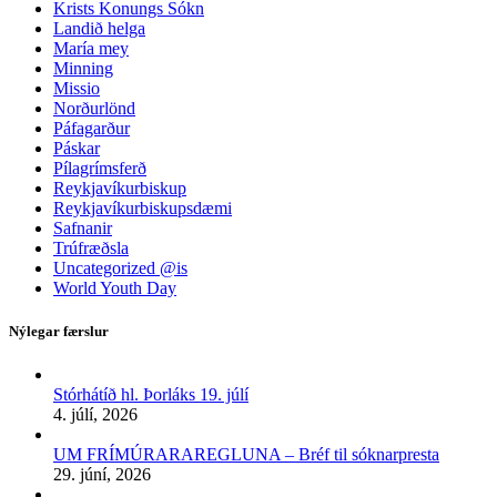
Krists Konungs Sókn
Landið helga
María mey
Minning
Missio
Norðurlönd
Páfagarður
Páskar
Pílagrímsferð
Reykjavíkurbiskup
Reykjavíkurbiskupsdæmi
Safnanir
Trúfræðsla
Uncategorized @is
World Youth Day
Nýlegar færslur
Stórhátíð hl. Þorláks 19. júlí
4. júlí, 2026
UM FRÍMÚRARAREGLUNA – Bréf til sóknarpresta
29. júní, 2026