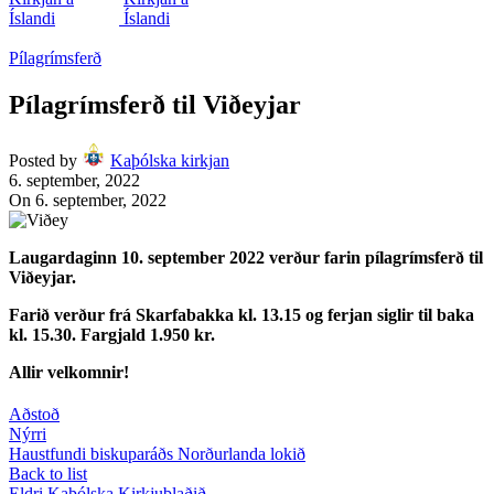
Pílagrímsferð
Pílagrímsferð til Viðeyjar
Posted by
Kaþólska kirkjan
6. september, 2022
On 6. september, 2022
Laugardaginn 10. september 2022 verður farin pílagrímsferð til
Viðeyjar.
Farið verður frá Skarfabakka kl. 13.15
og ferjan siglir til baka
kl. 15.30.
Fargjald 1.950 kr.
Allir velkomnir!
Aðstoð
Nýrri
Haustfundi biskuparáðs Norðurlanda lokið
Back to list
Eldri
Kaþólska Kirkjublaðið