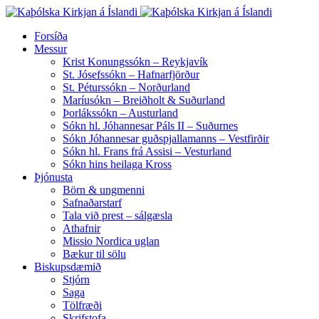
Forsíða
Messur
Krist Konungssókn – Reykjavík
St. Jósefssókn – Hafnarfjörður
St. Péturssókn – Norðurland
Maríusókn – Breiðholt & Suðurland
Þorlákssókn – Austurland
Sókn hl. Jóhannesar Páls II – Suðurnes
Sókn Jóhannesar guðspjallamanns – Vestfirðir
Sókn hl. Frans frá Assisi – Vesturland
Sókn hins heilaga Kross
Þjónusta
Börn & ungmenni
Safnaðarstarf
Tala við prest – sálgæsla
Athafnir
Missio Nordica uglan
Bækur til sölu
Biskupsdæmið
Stjórn
Saga
Tölfræði
Skrifstofa