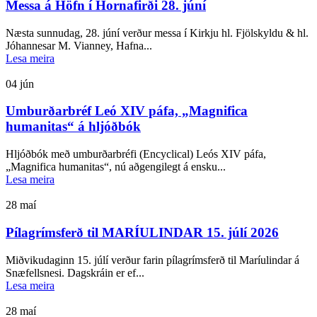
Messa á Höfn í Hornafirði 28. júní
Næsta sunnudag, 28. júní verður messa í Kirkju hl. Fjölskyldu & hl.
Jóhannesar M. Vianney, Hafna...
Lesa meira
04
jún
Umburðarbréf Leó XIV páfa, „Magnifica
humanitas“ á hljóðbók
Hljóðbók með umburðarbréfi (Encyclical) Leós XIV páfa,
„Magnifica humanitas“, nú aðgengilegt á ensku...
Lesa meira
28
maí
Pílagrímsferð til MARÍULINDAR 15. júlí 2026
Miðvikudaginn 15. júlí verður farin pílagrímsferð til Maríulindar á
Snæfellsnesi. Dagskráin er ef...
Lesa meira
28
maí