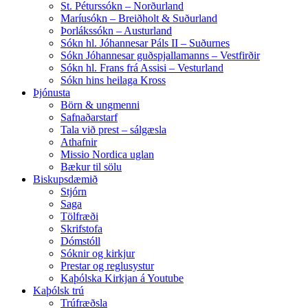
St. Péturssókn – Norðurland
Maríusókn – Breiðholt & Suðurland
Þorlákssókn – Austurland
Sókn hl. Jóhannesar Páls II – Suðurnes
Sókn Jóhannesar guðspjallamanns – Vestfirðir
Sókn hl. Frans frá Assisi – Vesturland
Sókn hins heilaga Kross
Þjónusta
Börn & ungmenni
Safnaðarstarf
Tala við prest – sálgæsla
Athafnir
Missio Nordica uglan
Bækur til sölu
Biskupsdæmið
Stjórn
Saga
Tölfræði
Skrifstofa
Dómstóll
Sóknir og kirkjur
Prestar og reglusystur
Kaþólska Kirkjan á Youtube
Kaþólsk trú
Trúfræðsla