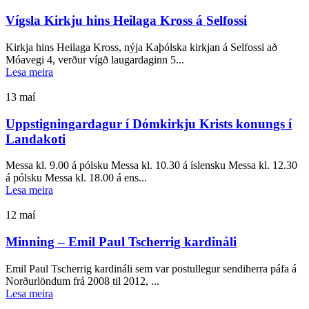
Vígsla Kirkju hins Heilaga Kross á Selfossi
Kirkja hins Heilaga Kross, nýja Kaþólska kirkjan á Selfossi að
Móavegi 4, verður vígð laugardaginn 5...
Lesa meira
13
maí
Uppstigningardagur í Dómkirkju Krists konungs í
Landakoti
Messa kl. 9.00 á pólsku Messa kl. 10.30 á íslensku Messa kl. 12.30
á pólsku Messa kl. 18.00 á ens...
Lesa meira
12
maí
Minning – Emil Paul Tscherrig kardináli
Emil Paul Tscherrig kardináli sem var postullegur sendiherra páfa á
Norðurlöndum frá 2008 til 2012, ...
Lesa meira