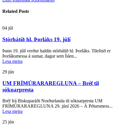
Related Posts
04
júl
Stórhátíð hl. Þorláks 19. júlí
Þann 19. júlí verður haldin stórhátíð hl. Þorláks. Tilefnið er
Þorláksmessa á sumar, dagur sem Íslen...
Lesa meira
29
jún
UM FRÍMÚRARAREGLUNA – Bréf til
sóknarpresta
Bréf frá Biskuparáði Norðurlanda til sóknarpresta UM
FRÍMÚRARAREGLUNA 29. júní 2026 – Á Pétursmess...
Lesa meira
25
jún