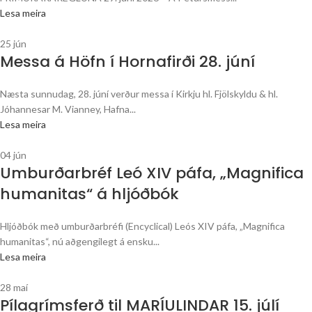
Lesa meira
25
jún
Messa á Höfn í Hornafirði 28. júní
Næsta sunnudag, 28. júní verður messa í Kirkju hl. Fjölskyldu & hl.
Jóhannesar M. Vianney, Hafna...
Lesa meira
04
jún
Umburðarbréf Leó XIV páfa, „Magnifica
humanitas“ á hljóðbók
Hljóðbók með umburðarbréfi (Encyclical) Leós XIV páfa, „Magnifica
humanitas“, nú aðgengilegt á ensku...
Lesa meira
28
maí
Pílagrímsferð til MARÍULINDAR 15. júlí