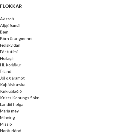
FLOKKAR
Aðstoð
Alþjóðamál
Bæn
Börn & ungmenni
Fjölskyldan
Föstutími
Heilagir
Hl. Þorlákur
Ísland
Jól og áramót
Kaþólsk æska
Kirkjublaðið
Krists Konungs Sókn
Landið helga
María mey
Minning
Missio
Norðurlönd