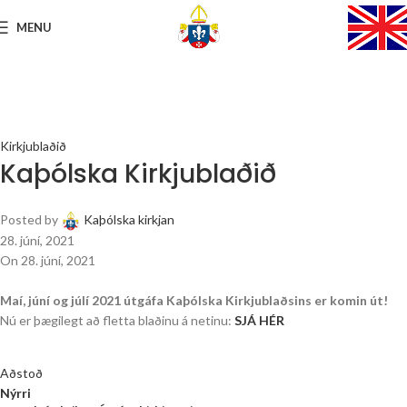
MENU
Kirkjublaðið
Kaþólska Kirkjublaðið
Posted by
Kaþólska kirkjan
28. júní, 2021
On 28. júní, 2021
Maí, júní og júlí 2021 útgáfa Kaþólska Kirkjublaðsins er komin út!
Nú er þægilegt að fletta blaðinu á netinu:
SJÁ HÉR
Aðstoð
Nýrri