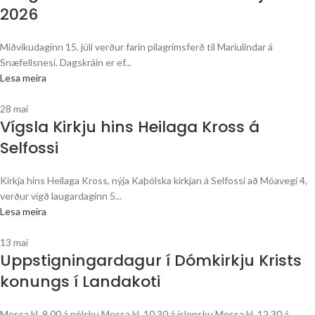
2026
Miðvikudaginn 15. júlí verður farin pílagrímsferð til Maríulindar á
Snæfellsnesi. Dagskráin er ef...
Lesa meira
28
maí
Vígsla Kirkju hins Heilaga Kross á
Selfossi
Kirkja hins Heilaga Kross, nýja Kaþólska kirkjan á Selfossi að Móavegi 4,
verður vígð laugardaginn 5...
Lesa meira
13
maí
Uppstigningardagur í Dómkirkju Krists
konungs í Landakoti
Messa kl. 9.00 á pólsku Messa kl. 10.30 á íslensku Messa kl. 12.30 á