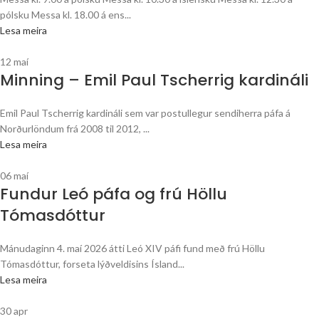
pólsku Messa kl. 18.00 á ens...
Lesa meira
12
maí
Minning – Emil Paul Tscherrig kardináli
Emil Paul Tscherrig kardináli sem var postullegur sendiherra páfa á
Norðurlöndum frá 2008 til 2012, ...
Lesa meira
06
maí
Fundur Leó páfa og frú Höllu
Tómasdóttur
Mánudaginn 4. maí 2026 átti Leó XIV páfi fund með frú Höllu
Tómasdóttur, forseta lýðveldisins Ísland...
Lesa meira
30
apr