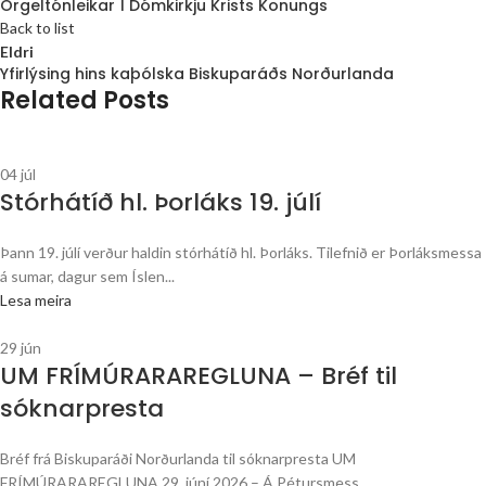
Orgeltónleikar Í Dómkirkju Krists Konungs
Back to list
Eldri
Yfirlýsing hins kaþólska Biskuparáðs Norðurlanda
Related Posts
04
júl
Stórhátíð hl. Þorláks 19. júlí
Þann 19. júlí verður haldin stórhátíð hl. Þorláks. Tilefnið er Þorláksmessa
á sumar, dagur sem Íslen...
Lesa meira
29
jún
UM FRÍMÚRARAREGLUNA – Bréf til
sóknarpresta
Bréf frá Biskuparáði Norðurlanda til sóknarpresta UM
FRÍMÚRARAREGLUNA 29. júní 2026 – Á Pétursmess...