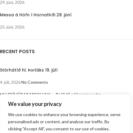
29. júní, 2026
Messa á Höfn í Hornafirði 28. júní
25. júní, 2026
RECENT POSTS
Stórhátíð hl. Þorláks 19. júlí
4. júlí, 2026
No Comments
UM FRÍMÚRARAREGLUNA – Bréf til sóknarpresta
We value your privacy
29. júní, 2026
No Comments
We use cookies to enhance your browsing experience, serve
Messa á Höfn í Hornafirði 28. júní
personalised ads or content, and analyse our traffic. By
clicking "Accept All", you consent to our use of cookies.
25. júní, 2026
No Comments