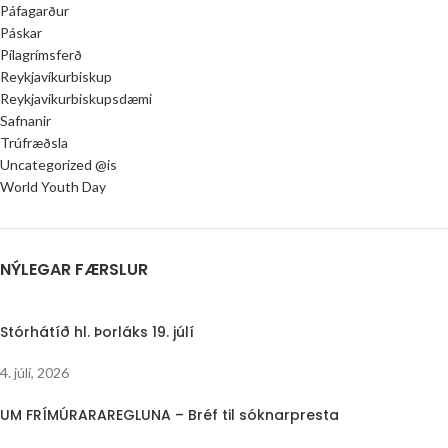
Páfagarður
Páskar
Pílagrímsferð
Reykjavíkurbiskup
Reykjavíkurbiskupsdæmi
Safnanir
Trúfræðsla
Uncategorized @is
World Youth Day
NÝLEGAR FÆRSLUR
Stórhátíð hl. Þorláks 19. júlí
4. júlí, 2026
UM FRÍMÚRARAREGLUNA – Bréf til sóknarpresta