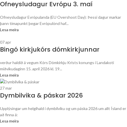
Ofneysludagur Evrópu 3. maí
Ofneysludagur Evrópulanda (EU Overshoot Day): Þessi dagur markar
þann tímapunkt þegar Evrópulönd haf...
Lesa meira
07
apr
Bingó kirkjukórs dómkirkjunnar
verður haldið á vegum Kórs Dómkirkju Krists konungs í Landakoti
miðvikudaginn 15. apríl 2026 kl. 19...
Lesa meira
27
mar
Dymbilvika & páskar 2026
Upplýsingar um helgihald í dymbilviku og um páska 2026 um allt Ísland er
að finna á:
Lesa meira