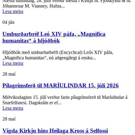
Næsta sunnudag, 28. júní verður messa í Kirkju hl. Fjölskyldu & hl.
Jóhannesar M. Vianney, Hafna...
Lesa meira
04
jún
Umburðarbréf Leó XIV páfa, „Magnifica
humanitas“ á hljóðbók
Hljóðbók með umburðarbréfi (Encyclical) Leós XIV páfa,
„Magnifica humanitas“, nú aðgengilegt á ensku...
Lesa meira
28
maí
Pílagrímsferð til MARÍULINDAR 15. júlí 2026
Miðvikudaginn 15. júlí verður farin pílagrímsferð til Maríulindar á
Snæfellsnesi. Dagskráin er ef...
Lesa meira
28
maí
Vígsla Kirkju hins Heilaga Kross á Selfossi