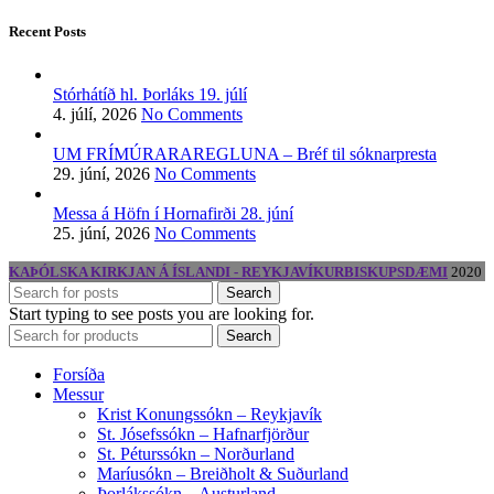
Recent Posts
Stórhátíð hl. Þorláks 19. júlí
4. júlí, 2026
No Comments
UM FRÍMÚRARAREGLUNA – Bréf til sóknarpresta
29. júní, 2026
No Comments
Messa á Höfn í Hornafirði 28. júní
25. júní, 2026
No Comments
KAÞÓLSKA KIRKJAN Á ÍSLANDI - REYKJAVÍKURBISKUPSDÆMI
2020
Search
Start typing to see posts you are looking for.
Search
Forsíða
Messur
Krist Konungssókn – Reykjavík
St. Jósefssókn – Hafnarfjörður
St. Péturssókn – Norðurland
Maríusókn – Breiðholt & Suðurland
Þorlákssókn – Austurland