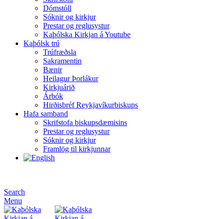
Dómstóll
Sóknir og kirkjur
Prestar og reglusystur
Kaþólska Kirkjan á Youtube
Kaþólsk trú
Trúfræðsla
Sakramentin
Bænir
Heilagur Þorlákur
Kirkjuárið
Árbók
Hirðisbréf Reykjavíkurbiskups
Hafa samband
Skrifstofa biskupsdæmisins
Prestar og reglusystur
Sóknir og kirkjur
Framlög til kirkjunnar
Search
Menu