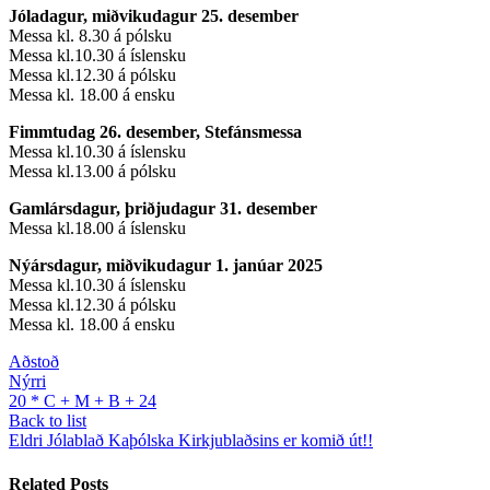
Jóladagur, miðvikudagur 25. desember
Messa kl. 8.30 á pólsku
Messa kl.10.30 á íslensku
Messa kl.12.30 á pólsku
Messa kl. 18.00 á ensku
Fimmtudag 26. desember, Stefánsmessa
Messa kl.10.30 á íslensku
Messa kl.13.00 á pólsku
Gamlársdagur, þriðjudagur 31. desember
Messa kl.18.00 á íslensku
Nýársdagur, miðvikudagur 1. janúar 2025
Messa kl.10.30 á íslensku
Messa kl.12.30 á pólsku
Messa kl. 18.00 á ensku
Aðstoð
Nýrri
20 * C + M + B + 24
Back to list
Eldri
Jólablað Kaþólska Kirkjublaðsins er komið út!!
Related Posts