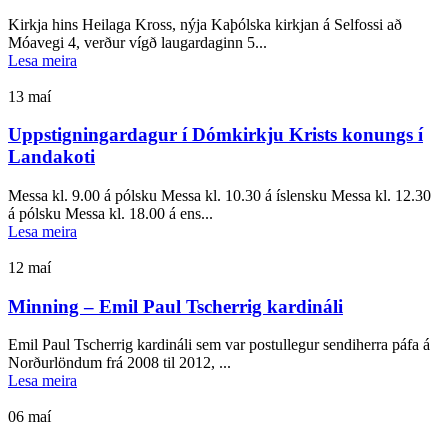
Kirkja hins Heilaga Kross, nýja Kaþólska kirkjan á Selfossi að
Móavegi 4, verður vígð laugardaginn 5...
Lesa meira
13
maí
Uppstigningardagur í Dómkirkju Krists konungs í
Landakoti
Messa kl. 9.00 á pólsku Messa kl. 10.30 á íslensku Messa kl. 12.30
á pólsku Messa kl. 18.00 á ens...
Lesa meira
12
maí
Minning – Emil Paul Tscherrig kardináli
Emil Paul Tscherrig kardináli sem var postullegur sendiherra páfa á
Norðurlöndum frá 2008 til 2012, ...
Lesa meira
06
maí