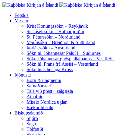
Forsíða
Messur
Krist Konungssókn – Reykjavík
St. Jósefssókn – Hafnarfjörður
St. Péturssókn – Norðurland
Maríusókn – Breiðholt & Suðurland
Þorlákssókn – Austurland
Sókn hl. Jóhannesar Páls II – Suðurnes
Sókn Jóhannesar guðspjallamanns – Vestfirðir
Sókn hl. Frans frá Assisi – Vesturland
Sókn hins heilaga Kross
Þjónusta
Börn & ungmenni
Safnaðarstarf
Tala við prest – sálgæsla
Athafnir
Missio Nordica uglan
Bækur til sölu
Biskupsdæmið
Stjórn
Saga
Tölfræði
Skrifstofa