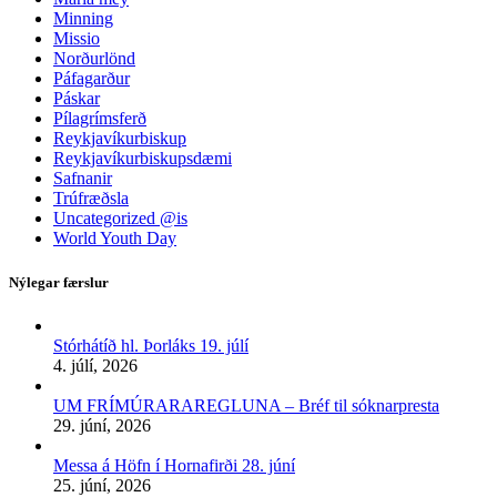
Minning
Missio
Norðurlönd
Páfagarður
Páskar
Pílagrímsferð
Reykjavíkurbiskup
Reykjavíkurbiskupsdæmi
Safnanir
Trúfræðsla
Uncategorized @is
World Youth Day
Nýlegar færslur
Stórhátíð hl. Þorláks 19. júlí
4. júlí, 2026
UM FRÍMÚRARAREGLUNA – Bréf til sóknarpresta
29. júní, 2026
Messa á Höfn í Hornafirði 28. júní
25. júní, 2026