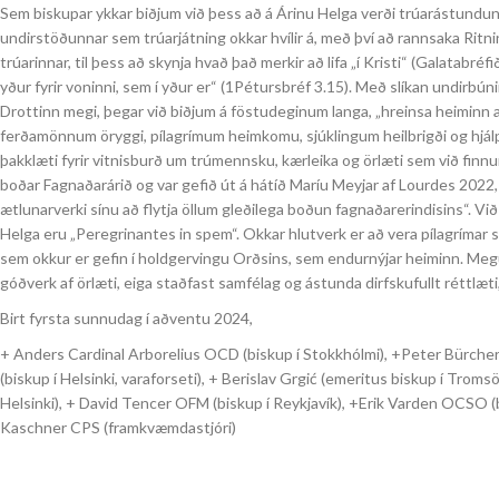
Sem biskupar ykkar biðjum við þess að á Árinu Helga verði trúarástundun í
undirstöðunnar sem trúarjátning okkar hvílir á, með því að rannsaka Ritn
trúarinnar, til þess að skynja hvað það merkir að lifa „í Kristi“ (Galatabré
yður fyrir voninni, sem í yður er“ (1Pétursbréf 3.15). Með slíkan undirbúni
Drottinn megi, þegar við biðjum á föstudeginum langa, „hreinsa heiminn af al
ferðamönnum öryggi, pílagrímum heimkomu, sjúklingum heilbrigði og hjálp
þakklæti fyrir vitnisburð um trúmennsku, kærleika og örlæti sem við finn
boðar Fagnaðarárið og var gefið út á hátíð Maríu Meyjar af Lourdes 2022, 
ætlunarverki sínu að flytja öllum gleðilega boðun fagnaðarerindisins“. 
Helga eru „Peregrinantes in spem“. Okkar hlutverk er að vera pílagrímar 
sem okkur er gefin í holdgervingu Orðsins, sem endurnýjar heiminn. Megu
góðverk af örlæti, eiga staðfast samfélag og ástunda dirfskufullt réttlæti
Birt fyrsta sunnudag í aðventu 2024,
+ Anders Cardinal Arborelius OCD (biskup í Stokkhólmi), +Peter Bürcher (
(biskup í Helsinki, varaforseti), + Berislav Grgić (emeritus biskup í Tr
Helsinki), + David Tencer OFM (biskup í Reykjavík), +Erik Varden OCSO (
Kaschner CPS (framkvæmdastjóri)