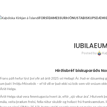
FORSÍÐA
MESSUR
ÞJÓNUSTA
BISKUPSDÆMI
IUBILAEUM
Posted by
Kaþ
Hirðisbréf biskuparáðs Nor
Frans páfi hefur lýst því yfir að árið 2025 sé Heilagt Ár. Það er dásamleg gj
um það í Þriðju Mósebók – ef til vill er það ekki sú bók sem við snúum okkur
Árið Helga.
Árið Helga skal vera fimmtugasta hvert ár, eftir „sjö vikur ára“. Hlutverk 
mála, veita þrælum frelsi, fella niður skuldir og hvílast frá framkvæmdum. 
hver og einn“ (3Mós 25.12). Þetta atriði snertir annað og meira en einungis