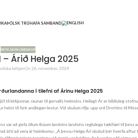
Ð
KAÞÓLSK TRÚ
HAFA SAMBAND
REYKJAVÍKURBISKUP
 – Árið Helga 2025
ólska kirkjan
On 26. nóvember, 2024
ðurlandanna í tilefni af Árinu Helga 2025
öf til kirkjunnar, raunar til gervalls heimsins. Heilagt Ár er biblíuleg stofn
 helst til fyrir andlegan lestur. Við skulum rifja upp orð Drottins til Móse 
þess var að gefa öllum íbúum landsins landsins reglulega tækifæri til þess 
Það átti að vera ár heimkomu: „Á þessu Helga Ári skuluð þér hverfa aftur ti
 tilfinningalega tengingu við gamla varðeldinn. Það varðar eðli eigna og til