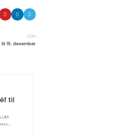
Eldri
 til 15. desember
 til
ta UM
ss...