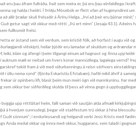
r það eru þau áfram fullráða. Það sem meira er, þá eru þau einfaldlega í kra
enna og halda í heiðri. Í Þriðju Mósebók er flett ofan af hugmyndinni um
allir þrælar skuli frelsaðir á Árinu Helga. „Því að þeir eru þjónar mínir,“ 
 Guð getur sagt við okkur með rétti: „Þú ert minn“ (Jesaja 43.1). Aðeins 
em fullkomið frelsi.
etta er ástand sem við verðum, sem kristið fólk, að horfast í augu við og 
ðurlægjandi viðskipti, heilar þjóðir eru lamaðar af skuldum og arðrændar 
yf, leiki, klám og áfengi í þeim tilgangi einum að hagnast og
finna upp
leiðir
í auknum mæli er neitað um hvers konar mannúðlega, lagalega vernd? Þega
arskref tekið fram á við með viðurkenningu á reisn sérhvers einstaklings, 
 í öllu nema synd“ (fjórða Evkaristíu Efstabæn), hafði mikil áhrif á samei
a frekar úr opinberu lífi, blasir þeim mun meiri ógn við mannkyninu. Þar me
ing sem okkur ber siðferðileg skylda til þess að vinna gegn á uppbyggilega
byggja upp réttlátari heim, falli saman við sautján alda afmæli kirkjuþings
ennþá á hverjum sunnudegi, þegar við staðfestum trú okkar á hina blessuðu
 af Guði sönnum“; í endurleysandi og helgandi verki Jesú Krists með fæði
lags Anda meðal okkar og innra með okkur, huggarans, sem talaði í gegn