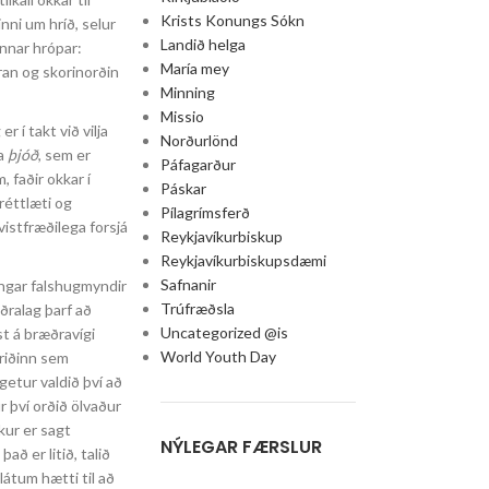
Krists Konungs Sókn
nni um hríð, selur
Landið helga
annar hrópar:
María mey
ran og skorinorðin
Minning
Missio
 í takt við vilja
Norðurlönd
ða
þjóð
, sem er
Páfagarður
 faðir okkar í
Páskar
réttlæti og
Pílagrímsferð
 vistfræðilega forsjá
Reykjavíkurbiskup
Reykjavíkurbiskupsdæmi
Safnanir
engar falshugmyndir
Trúfræðsla
ðralag þarf að
Uncategorized @is
st á bræðravígi
World Youth Day
friðinn sem
 getur valdið því að
r því orðið ölvaður
kur er sagt
NÝLEGAR FÆRSLUR
að er litið, talið
látum hætti til að