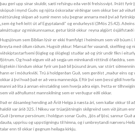
þau geri upp sínar skuldir, sæti refsingu eða verði frelsissvipt. Þrátt fyri
sköpuð í mynd Guðs og njóta óskoraðar virðingar sem okkur ber að viðurk
náttúruleg skipan að sumir menn séu þegnar annarra með því að fyrirskipa að 
„sem ég hefi leitt út af Egyptalandi“ og endurleysti (3Mós 25.42). Aðeins
almáttugur
og
miskunnsamur, getur látið okkur reyna algjört ósjálfstæði s
Hugsjónum sem Biblían lýsir er ekki framfylgt í heiminum sem við búum í. Þ
breyta með öllum ráðum. Hugsið ykkur: Mansal fer vaxandi, skelfileg og ni
viðskiptastarfsemi (lögleg og ólögleg) stuðlar að og ýtir undir fíkn í eiturl
fjötrum. Og hvað eigum við að segja um minnkandi réttindi ófæddra, sem 
lögtekin í löndum okkar fyrir um það bil þúsund árum, var stórt siðmenning
hann er í móðurkviði. Trú á holdgerðan Guð, sem gerðist „maður eins og við
okkar á því hvað það er að vera manneskja. Eftir því sem þessi gildi hverf
manni að líta á annan einstakling sem hverja aðra eign. Þetta er tilhneig
sem við aðhyllumst mannskilning sem er verðugur eðli okkar.
Það er dásamleg hending að Árið Helga á næsta ári, sem kallar okkur til að 
haldið var árið 325. Í Níkeu var trúarjátningin skilgreind sem við játum 
Guð í þremur persónum; í holdgun sonar Guðs, „ljós af ljósi, sannur Guð
dauða, upprisu og uppstigningu til himna, og í umbreytandi nærveru Hei
talar enn til okkar í gegnum heilaga kirkju.