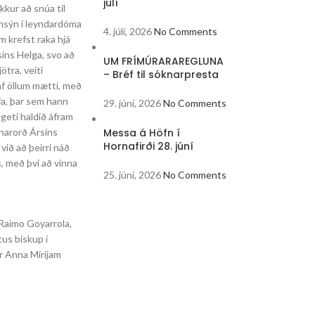
júlí
kkur að snúa til
nnsýn í leyndardóma
4. júlí, 2026
No Comments
em krefst raka hjá
sins Helga, svo að
UM FRÍMÚRARAREGLUNA
ötra, veiti
– Bréf til sóknarpresta
af öllum mætti, með
fa, þar sem hann
29. júní, 2026
No Comments
 geti haldið áfram
Messa á Höfn í
narorð Ársins
Hornafirði 28. júní
við að þeirri náð
, með því að vinna
25. júní, 2026
No Comments
+Raimo Goyarrola,
us biskup í
r Anna Mirijam