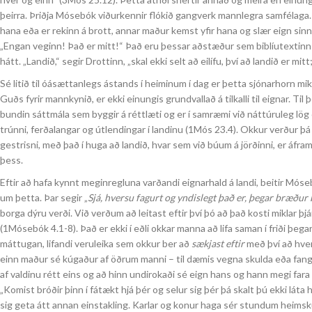
þeirra. Þriðja Mósebók viðurkennir flókið gangverk mannlegra samfélaga. Þa
hana eða er rekinn á brott, annar maður kemst yfir hana og slær eign sinni
„Engan veginn! Það er mitt!“ Það eru þessar aðstæður sem biblíutextinn fj
hátt. „Landið,“ segir Drottinn, „skal ekki selt að eilífu, því að landið er m
Sé litið til óásættanlegs ástands í heiminum í dag er þetta sjónarhorn miki
Guðs fyrir mannkynið, er ekki einungis grundvallað á tilkalli til eignar. T
bundin sáttmála sem byggir á réttlæti og er í samræmi við náttúruleg lög o
trúnni, ferðalangar og útlendingar í landinu (1Mós 23.4). Okkur verður þá
gestrisni, með það í huga að landið, hvar sem við búum á jörðinni, er áfra
þess.
Eftir að hafa kynnt meginregluna varðandi eignarhald á landi, beitir Mó
um þetta. Þar segir „
Sjá, hversu fagurt og yndislegt það er, þegar bræðu
borga dýru verði. Við verðum að leitast eftir því þó að það kosti miklar þ
(1Mósebók 4.1-8). Það er ekki í eðli okkar manna að lifa saman í friði þegar
máttugan, lifandi veruleika sem okkur ber að
sækjast eftir
með því að hverf
einn maður sé kúgaður af öðrum manni – til dæmis vegna skulda eða fangel
af valdinu rétt eins og að hinn undirokaði sé eign hans og hann megi fara
„Komist bróðir þinn í fátækt hjá þér og selur sig þér þá skalt þú ekki láta
sig geta átt annan einstakling. Karlar og konur haga sér stundum heimsku