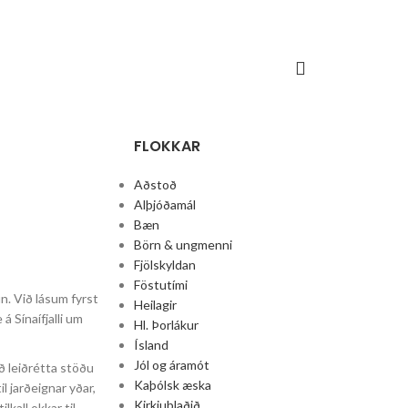
FLOKKAR
Aðstoð
Alþjóðamál
Bæn
Börn & ungmenni
Fjölskyldan
Föstutími
un. Við lásum fyrst
Heilagir
á Sínaífjalli um
Hl. Þorlákur
Ísland
Jól og áramót
að leiðrétta stöðu
Kaþólsk æska
l jarðeignar yðar,
Kirkjublaðið
kall okkar til