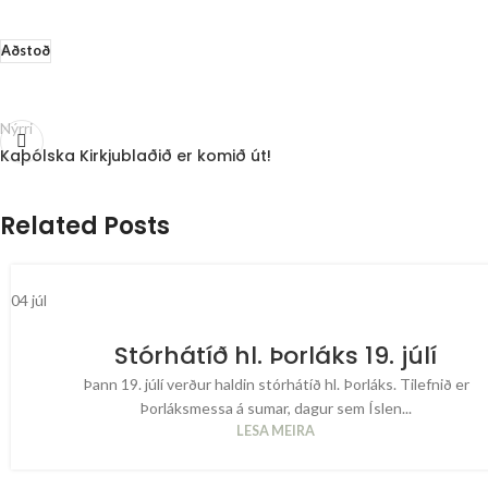
Aðstoð
Nýrri
Kaþólska Kirkjublaðið er komið út!
Related Posts
04
júl
Stórhátíð hl. Þorláks 19. júlí
Þann 19. júlí verður haldin stórhátíð hl. Þorláks. Tilefnið er
Þorláksmessa á sumar, dagur sem Íslen...
LESA MEIRA