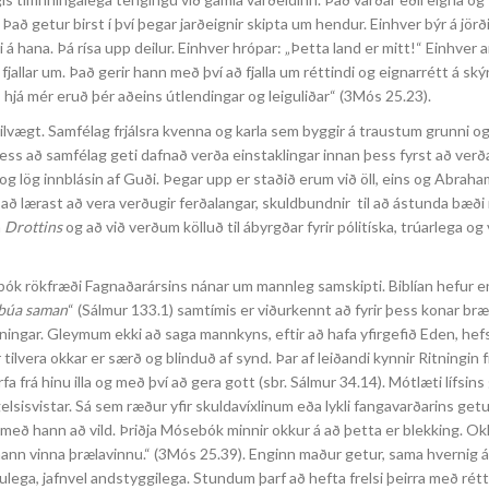
ð getur birst í því þegar jarðeignir skipta um hendur. Einhver býr á jörði
 á hana. Þá rísa upp deilur. Einhver hrópar: „Þetta land er mitt!“ Einhver 
allar um. Það gerir hann með því að fjalla um réttindi og eignarrétt á ský
itt; hjá mér eruð þér aðeins útlendingar og leiguliðar“ (3Mós 25.23).
lvægt. Samfélag frjálsra kvenna og karla sem byggir á traustum grunni og er
il þess að samfélag geti dafnað verða einstaklingar innan þess fyrst að ver
g lög innblásin af Guði. Þegar upp er staðið erum við öll, eins og Abraham,
 að lærast að vera verðugir ferðalangar, skuldbundnir til að ástunda bæði 
m
Drottins
og að við verðum kölluð til ábyrgðar fyrir pólitíska, trúarlega og
sebók rökfræði Fagnaðarársins nánar um mannleg samskipti. Biblían hefur 
r búa saman
“ (Sálmur 133.1) samtímis er viðurkennt að fyrir þess konar bræ
jáningar. Gleymum ekki að saga mannkyns, eftir að hafa yfirgefið Eden, hef
 tilvera okkar er særð og blinduð af synd. Þar af leiðandi kynnir Ritningin 
a frá hinu illa og með því að gera gott (sbr. Sálmur 34.14). Mótlæti lífsins
sisvistar. Sá sem ræður yfir skuldavíxlinum eða lykli fangavarðarins getu
 með hann að vild. Þriðja Mósebók minnir okkur á að þetta er blekking. Ok
 hann vinna þrælavinnu.“ (3Mós 25.39). Enginn maður getur, sama hvernig á þ
lega, jafnvel andstyggilega. Stundum þarf að hefta frelsi þeirra með rétt