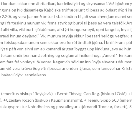
 löndum okkar enn áhrifaríkari, kærleiksfyllri og skynsamari. Við bjóðum y
inguna og hið dásamlega Kaþólska trúfræðslurit til þess að öðlast dýpri i
fið 2.20), og vera þar með betur í stakk búinn til „að svara hverjum manni s
ng í farteskinu munum við finna styrk og burði til þess að vera talsfólk Ár
lri villu, víki burt sjúkdómum, afstýri hungursneyð, opni fangelsi, leysi fj
ræði hinum deyjandi.“ Við munum styðja ykkur í þessari heilögu vegferð 
um í biskupsdæmunum sem okkur eru forréttindi að þjóna. Í bréfi Frans pá
lýsti páfi von sinni um að komandi ár gæti byggt upp kirkjuna „svo að hún
Við tökum undir þennan ásetning og segjum af heilum hug: „Amen!“ Einkun
sem fara frá vonleysi
til
vonar. Þegar við höldum inn í nýja aðventu dáumst 
m við vera trúverðug vitni þessarar endurnýjunar, sem lærisveinar Krists
, baðað í dýrð sannleikans.
emeritus biskup í Reykjavík), +Bernt Eidsvig, Can.Reg. (biskup í Ósló), 
omsö), +Czeslaw Kozon (biskup í Kaupmannahöfn), +Teemu Sippo SCJ (emerit
biskupsprestur Þrándheims og postullegur stjórnandi Tromsø, forseti), S