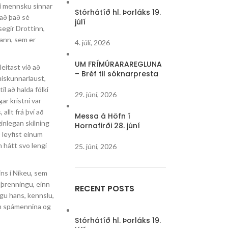
fti mennsku sinnar
Stórhátíð hl. Þorláks 19.
 að það sé
júlí
segir Drottinn,
hann, sem er
4. júlí, 2026
UM FRÍMÚRARAREGLUNA
leitast við að
– Bréf til sóknarpresta
miskunnarlaust,
 til að halda fólki
29. júní, 2026
r kristni var
allt frá því að
Messa á Höfn í
ginlegan skilning
Hornafirði 28. júní
ð leyfist einum
n hátt svo lengi
25. júní, 2026
ins í Níkeu, sem
 þrenningu, einn
RECENT POSTS
ngu hans, kennslu,
um spámennina og
Stórhátíð hl. Þorláks 19.