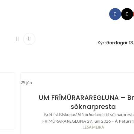
Kyrrðardagar 13.
29
jún
UM FRÍMÚRARAREGLUNA – Bréf
sóknarpresta
Bréf frá Biskuparáði Norðurlanda til sóknarpres
FRÍMÚRARAREGLUNA 29. júní 2026 – Á Pétursme
LESA MEIRA