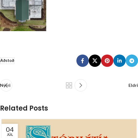
Aðstoð
Nýrri
Eldri
Related Posts
04
JÚL