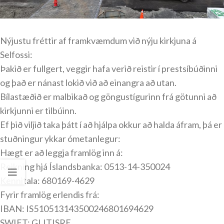
Nýjustu fréttir af framkvæmdum við nýju kirkjuna á
Selfossi:
Þakið er fullgert, veggir hafa verið reistir í prestsíbúðinni
og það er nánast lokið við að einangra að utan.
Bílastæðið er malbikað og göngustígurinn frá götunni að
kirkjunni er tilbúinn.
Ef þið viljið taka þátt í að hjálpa okkur að halda áfram, þá er
stuðningur ykkar ómetanlegur:
Hægt er að leggja framlög inn á:
Reikning hjá Íslandsbanka: 0513-14-350024
Kennitala: 680169-4629
Fyrir framlög erlendis frá:
IBAN: IS510513143500246801694629
SWIFT: GLITISRE