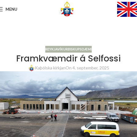
MENU
REYKJAVÍKURBISKUPSDÆMI
Framkvæmdir á Selfossi
Kaþólska kirkjan
On 4. september, 2025