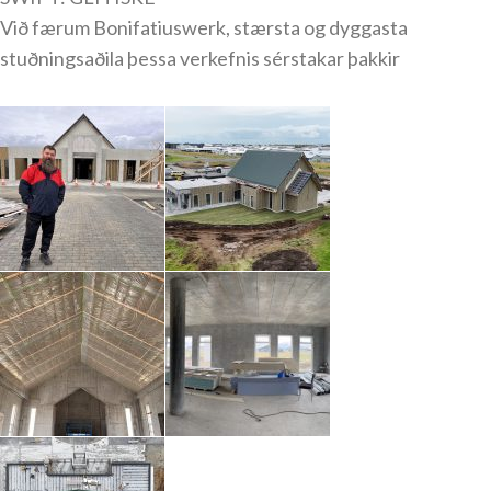
Við færum Bonifatiuswerk, stærsta og dyggasta
stuðningsaðila þessa verkefnis sérstakar þakkir