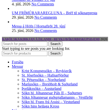
4. júlí, 2026
No Comments
UM FRÍMÚRARAREGLUNA – Bréf til sóknarpresta
29. júní, 2026
No Comments
Messa á Höfn í Hornafirði 28. júní
25. júní, 2026
No Comments
KAÞÓLSKA KIRKJAN Á ÍSLANDI - REYKJAVÍKURBISKUPSDÆMI
2020
Search
Start typing to see posts you are looking for.
Search
Forsíða
Messur
Krist Konungssókn – Reykjavík
St. Jósefssókn – Hafnarfjörður
St. Péturssókn – Norðurland
Maríusókn – Breiðholt & Suðurland
Þorlákssókn – Austurland
Sókn hl. Jóhannesar Páls II – Suðurnes
Sókn Jóhannesar guðspjallamanns – Vestfirðir
Sókn hl. Frans frá Assisi – Vesturland
Sókn hins heilaga Kross