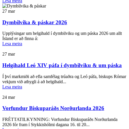
Lesa meira
27
mar
Dymbilvika & páskar 2026
Upplýsingar um helgihald í dymbilviku og um páska 2026 um allt
Ísland er að finna á:
Lesa meira
27
mar
Helgihald Leó XIV páfa í dymbilviku & um páska
Í því markmiði að efla samfélag trúaðra og Leó páfa, biskups Rómar
vekjum við athygli á að helgihald...
Lesa meira
24
mar
Vorfundur Biskuparáðs Norðurlanda 2026
FRÉTTATILKYNNING: Vorfundur Biskuparáðs Norðurlanda
2026 fór fram í Stykkishólmi dagana 16. til 20...