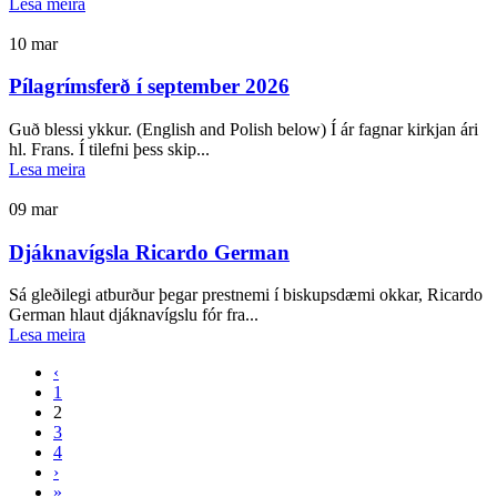
Lesa meira
10
mar
Pílagrímsferð í september 2026
Guð blessi ykkur. (English and Polish below) Í ár fagnar kirkjan ári
hl. Frans. Í tilefni þess skip...
Lesa meira
09
mar
Djáknavígsla Ricardo German
Sá gleðilegi atburður þegar prestnemi í biskupsdæmi okkar, Ricardo
German hlaut djáknavígslu fór fra...
Lesa meira
‹
1
2
3
4
›
»