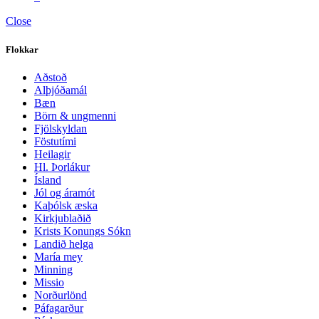
Close
Flokkar
Aðstoð
Alþjóðamál
Bæn
Börn & ungmenni
Fjölskyldan
Föstutími
Heilagir
Hl. Þorlákur
Ísland
Jól og áramót
Kaþólsk æska
Kirkjublaðið
Krists Konungs Sókn
Landið helga
María mey
Minning
Missio
Norðurlönd
Páfagarður