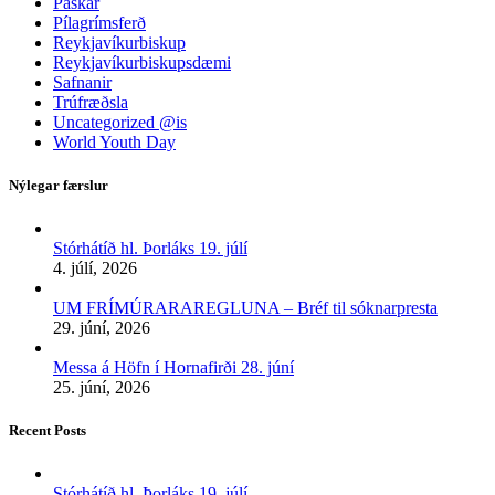
Páskar
Pílagrímsferð
Reykjavíkurbiskup
Reykjavíkurbiskupsdæmi
Safnanir
Trúfræðsla
Uncategorized @is
World Youth Day
Nýlegar færslur
Stórhátíð hl. Þorláks 19. júlí
4. júlí, 2026
UM FRÍMÚRARAREGLUNA – Bréf til sóknarpresta
29. júní, 2026
Messa á Höfn í Hornafirði 28. júní
25. júní, 2026
Recent Posts
Stórhátíð hl. Þorláks 19. júlí