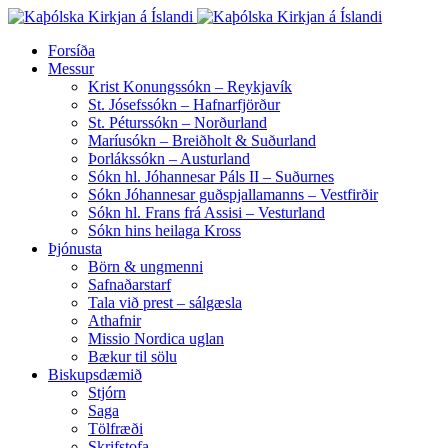
Forsíða
Messur
Krist Konungssókn – Reykjavík
St. Jósefssókn – Hafnarfjörður
St. Péturssókn – Norðurland
Maríusókn – Breiðholt & Suðurland
Þorlákssókn – Austurland
Sókn hl. Jóhannesar Páls II – Suðurnes
Sókn Jóhannesar guðspjallamanns – Vestfirðir
Sókn hl. Frans frá Assisi – Vesturland
Sókn hins heilaga Kross
Þjónusta
Börn & ungmenni
Safnaðarstarf
Tala við prest – sálgæsla
Athafnir
Missio Nordica uglan
Bækur til sölu
Biskupsdæmið
Stjórn
Saga
Tölfræði
Skrifstofa