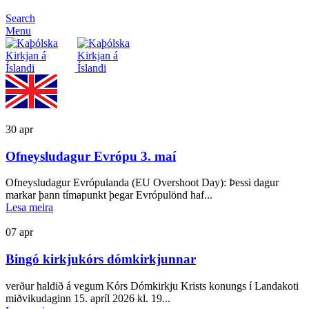
Search
Menu
30
apr
Ofneysludagur Evrópu 3. maí
Ofneysludagur Evrópulanda (EU Overshoot Day): Þessi dagur
markar þann tímapunkt þegar Evrópulönd haf...
Lesa meira
07
apr
Bingó kirkjukórs dómkirkjunnar
verður haldið á vegum Kórs Dómkirkju Krists konungs í Landakoti
miðvikudaginn 15. apríl 2026 kl. 19...