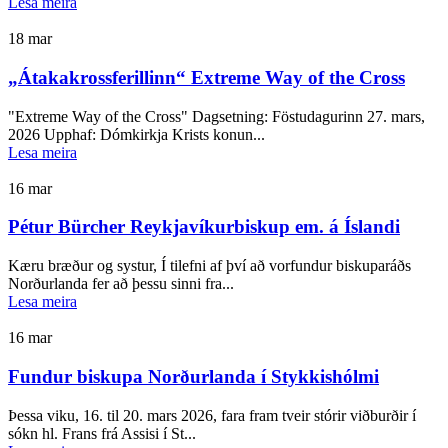
Lesa meira
18
mar
„Átakakrossferillinn“ Extreme Way of the Cross
"Extreme Way of the Cross" Dagsetning: Föstudagurinn 27. mars,
2026 Upphaf: Dómkirkja Krists konun...
Lesa meira
16
mar
Pétur Bürcher Reykjavíkurbiskup em. á Íslandi
Kæru bræður og systur, Í tilefni af því að vorfundur biskuparáðs
Norðurlanda fer að þessu sinni fra...
Lesa meira
16
mar
Fundur biskupa Norðurlanda í Stykkishólmi
Þessa viku, 16. til 20. mars 2026, fara fram tveir stórir viðburðir í
sókn hl. Frans frá Assisi í St...