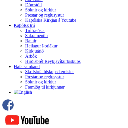
Dómstóll
Sóknir og kirkjur
Prestar og reglusystur
Kaþólska Kirkjan á Youtube
Kaþólsk trú
Trúfræðsla
Sakramentin
Bænir
Heilagur Þorlákur
Kirkjuárið
Árbók
Hirðisbréf Reykjavíkurbiskups
Hafa samband
Skrifstofa biskupsdæmisins
Prestar og reglusystur
Sóknir og kirkjur
Framlög til kirkjunnar