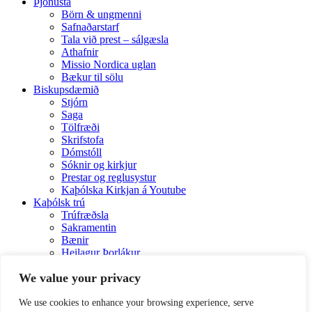
Þjónusta
Börn & ungmenni
Safnaðarstarf
Tala við prest – sálgæsla
Athafnir
Missio Nordica uglan
Bækur til sölu
Biskupsdæmið
Stjórn
Saga
Tölfræði
Skrifstofa
Dómstóll
Sóknir og kirkjur
Prestar og reglusystur
Kaþólska Kirkjan á Youtube
Kaþólsk trú
Trúfræðsla
Sakramentin
Bænir
Heilagur Þorlákur
Kirkjuárið
We value your privacy
Árbók
Hirðisbréf Reykjavíkurbiskups
Hafa samband
We use cookies to enhance your browsing experience, serve