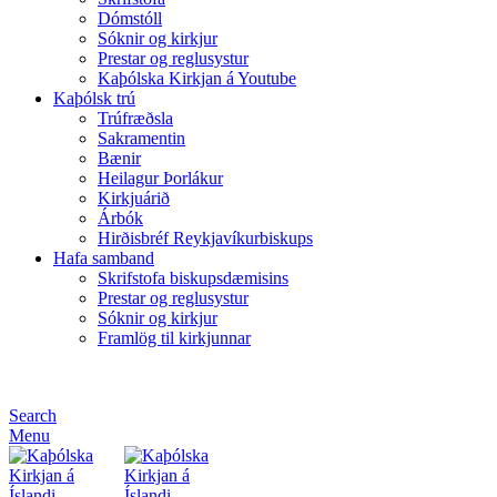
Dómstóll
Sóknir og kirkjur
Prestar og reglusystur
Kaþólska Kirkjan á Youtube
Kaþólsk trú
Trúfræðsla
Sakramentin
Bænir
Heilagur Þorlákur
Kirkjuárið
Árbók
Hirðisbréf Reykjavíkurbiskups
Hafa samband
Skrifstofa biskupsdæmisins
Prestar og reglusystur
Sóknir og kirkjur
Framlög til kirkjunnar
Search
Menu