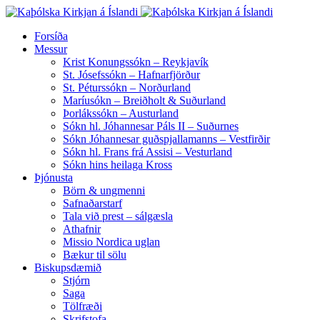
Forsíða
Messur
Krist Konungssókn – Reykjavík
St. Jósefssókn – Hafnarfjörður
St. Péturssókn – Norðurland
Maríusókn – Breiðholt & Suðurland
Þorlákssókn – Austurland
Sókn hl. Jóhannesar Páls II – Suðurnes
Sókn Jóhannesar guðspjallamanns – Vestfirðir
Sókn hl. Frans frá Assisi – Vesturland
Sókn hins heilaga Kross
Þjónusta
Börn & ungmenni
Safnaðarstarf
Tala við prest – sálgæsla
Athafnir
Missio Nordica uglan
Bækur til sölu
Biskupsdæmið
Stjórn
Saga
Tölfræði
Skrifstofa