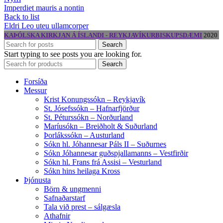
Imperdiet mauris a nontin
Back to list
Eldri
Leo uteu ullamcorper
KAÞÓLSKA KIRKJAN Á ÍSLANDI - REYKJAVÍKURBISKUPSDÆMI
2020
Search
Start typing to see posts you are looking for.
Search
Forsíða
Messur
Krist Konungssókn – Reykjavík
St. Jósefssókn – Hafnarfjörður
St. Péturssókn – Norðurland
Maríusókn – Breiðholt & Suðurland
Þorlákssókn – Austurland
Sókn hl. Jóhannesar Páls II – Suðurnes
Sókn Jóhannesar guðspjallamanns – Vestfirðir
Sókn hl. Frans frá Assisi – Vesturland
Sókn hins heilaga Kross
Þjónusta
Börn & ungmenni
Safnaðarstarf
Tala við prest – sálgæsla
Athafnir