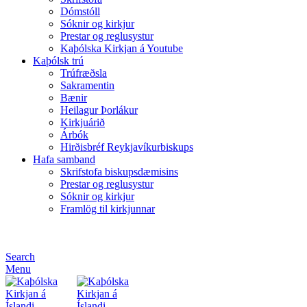
Dómstóll
Sóknir og kirkjur
Prestar og reglusystur
Kaþólska Kirkjan á Youtube
Kaþólsk trú
Trúfræðsla
Sakramentin
Bænir
Heilagur Þorlákur
Kirkjuárið
Árbók
Hirðisbréf Reykjavíkurbiskups
Hafa samband
Skrifstofa biskupsdæmisins
Prestar og reglusystur
Sóknir og kirkjur
Framlög til kirkjunnar
Search
Menu