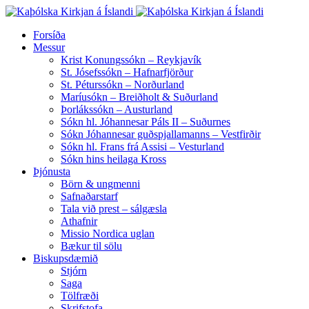
Forsíða
Messur
Krist Konungssókn – Reykjavík
St. Jósefssókn – Hafnarfjörður
St. Péturssókn – Norðurland
Maríusókn – Breiðholt & Suðurland
Þorlákssókn – Austurland
Sókn hl. Jóhannesar Páls II – Suðurnes
Sókn Jóhannesar guðspjallamanns – Vestfirðir
Sókn hl. Frans frá Assisi – Vesturland
Sókn hins heilaga Kross
Þjónusta
Börn & ungmenni
Safnaðarstarf
Tala við prest – sálgæsla
Athafnir
Missio Nordica uglan
Bækur til sölu
Biskupsdæmið
Stjórn
Saga
Tölfræði
Skrifstofa