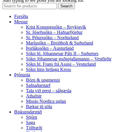
Start typing to see posts you are looking for.
Search
Forsíða
Messur
Krist Konungssókn – Reykjavík
St. Jósefssókn – Hafnarfjörður
St. Péturssókn – Norðurland
Maríusókn – Breiðholt & Suðurland
Þorlákssókn – Austurland
Sókn hl. Jóhannesar Páls II – Suðurnes
Sókn Jóhannesar guðspjallamanns – Vestfirðir
Sókn hl. Frans frá Assisi – Vesturland
Sókn hins heilaga Kross
Þjónusta
Börn & ungmenni
Safnaðarstarf
Tala við prest – sálgæsla
Athafnir
Missio Nordica uglan
Bækur til sölu
Biskupsdæmið
Stjórn
Saga
Tölfræði