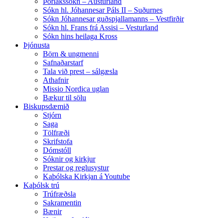
Þorlákssókn – Austurland
Sókn hl. Jóhannesar Páls II – Suðurnes
Sókn Jóhannesar guðspjallamanns – Vestfirðir
Sókn hl. Frans frá Assisi – Vesturland
Sókn hins heilaga Kross
Þjónusta
Börn & ungmenni
Safnaðarstarf
Tala við prest – sálgæsla
Athafnir
Missio Nordica uglan
Bækur til sölu
Biskupsdæmið
Stjórn
Saga
Tölfræði
Skrifstofa
Dómstóll
Sóknir og kirkjur
Prestar og reglusystur
Kaþólska Kirkjan á Youtube
Kaþólsk trú
Trúfræðsla
Sakramentin
Bænir