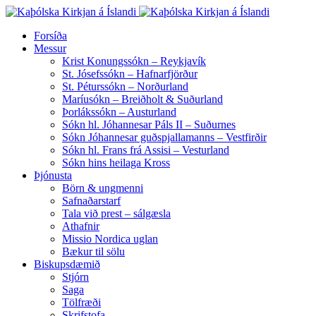
Forsíða
Messur
Krist Konungssókn – Reykjavík
St. Jósefssókn – Hafnarfjörður
St. Péturssókn – Norðurland
Maríusókn – Breiðholt & Suðurland
Þorlákssókn – Austurland
Sókn hl. Jóhannesar Páls II – Suðurnes
Sókn Jóhannesar guðspjallamanns – Vestfirðir
Sókn hl. Frans frá Assisi – Vesturland
Sókn hins heilaga Kross
Þjónusta
Börn & ungmenni
Safnaðarstarf
Tala við prest – sálgæsla
Athafnir
Missio Nordica uglan
Bækur til sölu
Biskupsdæmið
Stjórn
Saga
Tölfræði
Skrifstofa