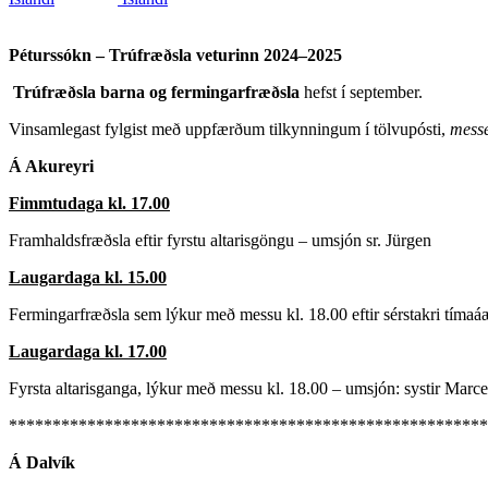
Péturssókn –
Trúfræðsla veturinn 2024–2025
Trúfræðsla barna og fermingarfræðsla
hefst í september.
Vinsam­legast fylgist með uppfærðum tilkynningum í tölvupósti,
mess
Á Akureyri
Fimmtudaga kl. 17.00
Framhaldsfræðsla eftir fyrstu altarisgöngu – umsjón sr. Jürgen
Laugardaga kl. 15.00
Fermingarfræðsla sem lýkur með messu kl. 18.00 eftir sérstakri tímaá
Laugardaga kl. 17.00
Fyrsta altarisganga, lýkur með messu kl. 18.00 – umsjón: systir Marce
*******************************************************
Á Dalvík