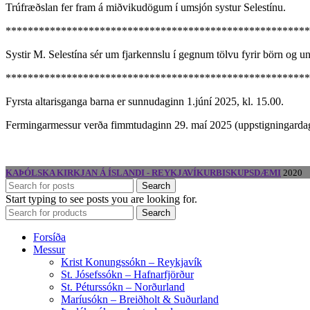
Trúfræðslan fer fram á miðvikudögum í umsjón systur Selestínu.
*******************************************************
Systir M. Selestína sér um fjarkennslu í gegnum tölvu fyrir börn og
*******************************************************
Fyrsta altarisganga barna er sunnudaginn 1.júní 2025, kl. 15.00.
Fermingarmessur verða fimmtudaginn 29. maí 2025 (uppstigningardag),
KAÞÓLSKA KIRKJAN Á ÍSLANDI - REYKJAVÍKURBISKUPSDÆMI
2020
Search
Start typing to see posts you are looking for.
Search
Forsíða
Messur
Krist Konungssókn – Reykjavík
St. Jósefssókn – Hafnarfjörður
St. Péturssókn – Norðurland
Maríusókn – Breiðholt & Suðurland