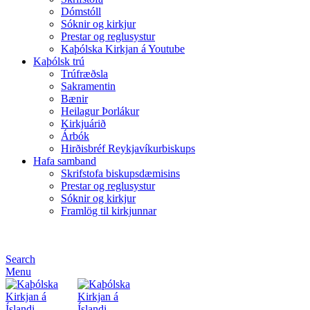
Dómstóll
Sóknir og kirkjur
Prestar og reglusystur
Kaþólska Kirkjan á Youtube
Kaþólsk trú
Trúfræðsla
Sakramentin
Bænir
Heilagur Þorlákur
Kirkjuárið
Árbók
Hirðisbréf Reykjavíkurbiskups
Hafa samband
Skrifstofa biskupsdæmisins
Prestar og reglusystur
Sóknir og kirkjur
Framlög til kirkjunnar
Search
Menu