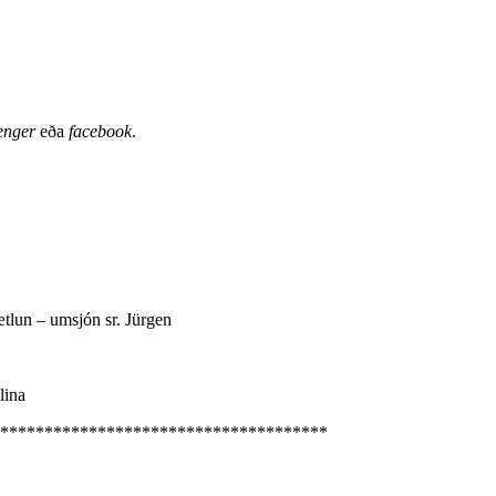
enger
eða
facebook
.
ætlun – umsjón sr. Jürgen
lina
*************************************