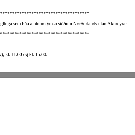
*************************************
 unglinga sem búa á hinum ýmsu stöðum Norðurlands utan Akureyrar.
*************************************
 kl. 11.00 og kl. 15.00.