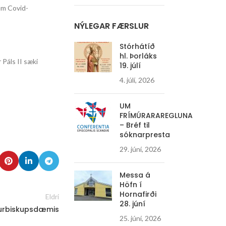
bum Covid-
NÝLEGAR FÆRSLUR
Stórhátíð
hl. Þorláks
Páls II sæki
19. júlí
4. júlí, 2026
UM
FRÍMÚRARAREGLUNA
– Bréf til
sóknarpresta
29. júní, 2026
Messa á
Höfn í
Hornafirði
Eldri
28. júní
íkurbiskupsdæmis
25. júní, 2026