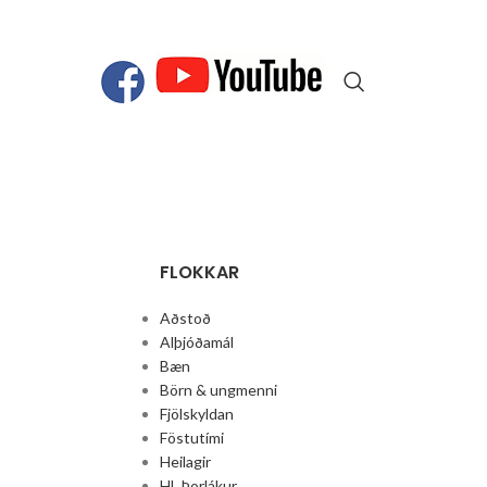
FLOKKAR
Aðstoð
Alþjóðamál
Bæn
Börn & ungmenni
Fjölskyldan
Föstutími
Heilagir
Hl. Þorlákur