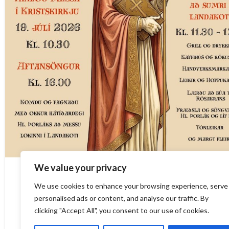
We value your privacy
Stórhátíð hl. Þorláks 19. júlí
We use cookies to enhance your browsing experience, serve
Þann 19. júlí verður haldin stórhátíð hl. Þorláks. Tilefnið er
personalised ads or content, and analyse our traffic. By
Þorláksmessa á sumar, dagur sem Íslen...
clicking "Accept All", you consent to our use of cookies.
LESA MEIRA