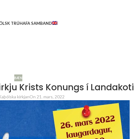
ÓLSK TRÚ
HAFA SAMBAND
BÆN
rkju Krists Konungs í Landakoti
Kaþólska kirkjan
On 21. mars, 2022