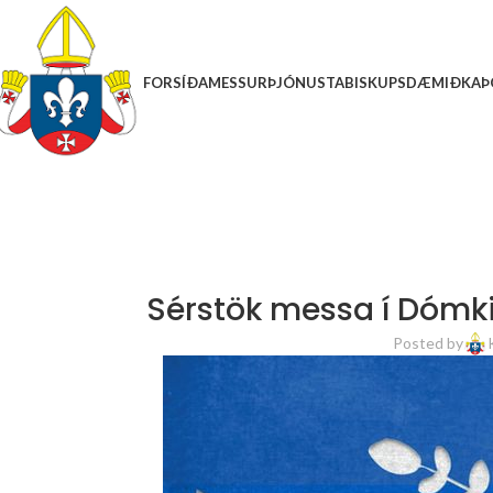
FORSÍÐA
MESSUR
ÞJÓNUSTA
BISKUPSDÆMIÐ
KAÞ
Sérstök messa í Dómki
Posted by