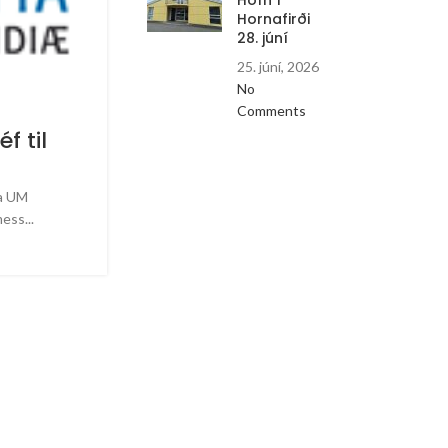
Höfn í
Messa á Höfn í Hornafirð
Hornafirði
28. júní
Næsta sunnudag, 28. júní verður messa í Kirkju
25. júní, 2026
Jóhannesar M. Vianney, Hafn
No
LESA MEIRA
Comments
 til
ta UM
ss...