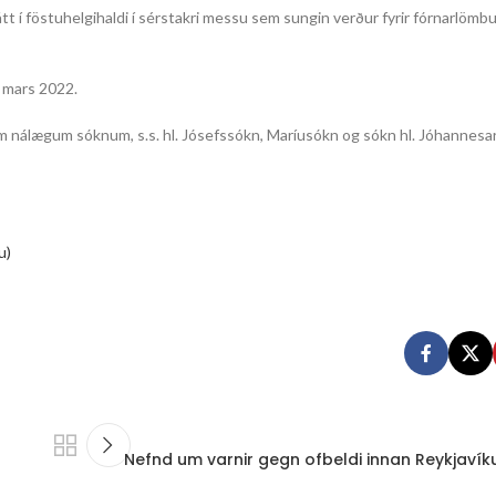
tt í föstuhelgihaldi í sérstakri messu sem sungin verður fyrir fórnarlöm
 mars 2022.
 nálægum sóknum, s.s. hl. Jósefssókn, Maríusókn og sókn hl. Jóhannesar 
u)
Nefnd um varnir gegn ofbeldi innan Reykjav