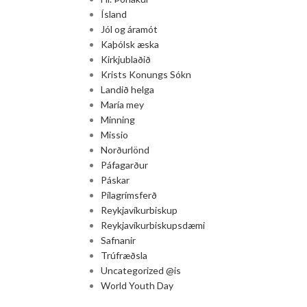
Ísland
Jól og áramót
Kaþólsk æska
Kirkjublaðið
Krists Konungs Sókn
Landið helga
María mey
Minning
Missio
Norðurlönd
Páfagarður
Páskar
Pílagrímsferð
Reykjavíkurbiskup
Reykjavíkurbiskupsdæmi
Safnanir
Trúfræðsla
Uncategorized @is
World Youth Day