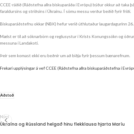
CCEE-ráðið (Ráðstefna allra biskuparáða í Evrópu) býður okkur að taka þá
faraldursins og stríðsins í Úkraínu. Í sömu messu verður beðið fyrir friði.
Biskuparáðstefnu okkar (NBK) hefur verið úthlutaður laugardagurinn 26.
Mælst er til að sóknarbörn og reglusystur í Krists Konungssókn og öðrum
messuna í Landakoti.
Þeir sem komast ekki eru beðnir um að biðja fyrir þessum bænarefnum.
Frekari upplýsingar á vef CCEE (Ráðstefna allra biskuparáðstefna í Evróp
Aðstoð
Nýrri
Úkraína og Rússland helgað hinu flekklausa hjarta Maríu