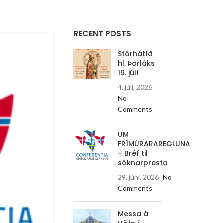
RECENT POSTS
25
Stórhátíð
JÚN
hl. Þorláks
19. júlí
4. júlí, 2026
No
Comments
UM
FRÍMÚRARAREGLUNA
– Bréf til
sóknarpresta
29. júní, 2026
No
Comments
Messa á