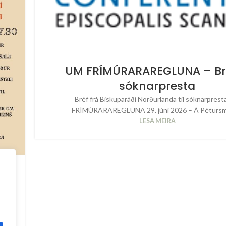
UM FRÍMÚRARAREGLUNA – Bréf
sóknarpresta
Bréf frá Biskuparáði Norðurlanda til sóknarpres
FRÍMÚRARAREGLUNA 29. júní 2026 – Á Pétursme
LESA MEIRA