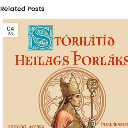
Related Posts
04
JÚL