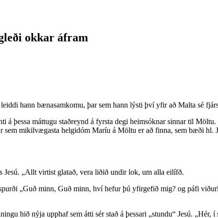
gleði okkar áfram
 leiddi hann bænasamkomu, þar sem hann lýsti því yfir að Malta sé fjárs
i á þessa máttugu staðreynd á fyrsta degi heimsóknar sinnar til Möltu. H
þar sem mikilvægasta helgidóm Maríu á Möltu er að finna, sem bæði hl. 
esú. „Allt virtist glatað, vera liðið undir lok, um alla eilífð.
g spurði „Guð minn, Guð minn, hví hefur þú yfirgefið mig? og páfi við
iningu hið nýja upphaf sem átti sér stað á þessari „stundu“ Jesú. „Hér, 