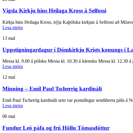
Vígsla Kirkju hins Heilaga Kross á Selfossi
Kirkja hins Heilaga Kross, nýja Kaþólska kirkjan á Selfossi að Móave
Lesa meira
13
maí
Uppstigningardagur í Dómkirkju Krists konungs í L
Messa kl. 9.00 á pólsku Messa kl. 10.30 á íslensku Messa kl. 12.30 á 
Lesa meira
12
maí
Minning – Emil Paul Tscherrig kardináli
Emil Paul Tscherrig kardináli sem var postullegur sendiherra páfa á N
Lesa meira
06
maí
Fundur Leó páfa og frú Höllu Tómasdóttur