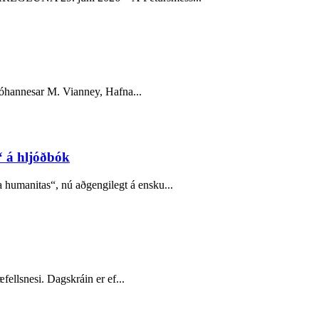
Jóhannesar M. Vianney, Hafna...
 á hljóðbók
humanitas“, nú aðgengilegt á ensku...
fellsnesi. Dagskráin er ef...