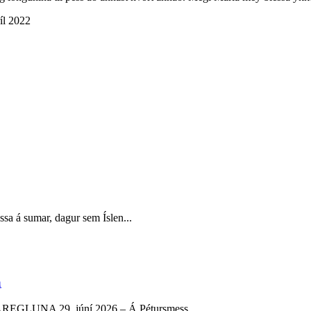
íl 2022
essa á sumar, dagur sem Íslen...
a
AREGLUNA 29. júní 2026 – Á Pétursmess...