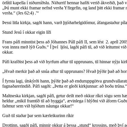
örlítil kapella í niðurníðslu. Niðurrif hennar hafði verið ákveðið, það 
„Þú munt ekki framar nefnd verða Yfirgefin, og land þitt ekki framar 
verða.“ (Jes 62:4) .'“
Þessi litla kirkja, sagði hann, varð þjóðarhelgidómur, áfangastaður píl
Stund Jesú í okkar eigin lífi
Frans páfi minntist þess að Jóhannes Páll páfi II, sem lést 2. apríl 20
von innra með lýð Guðs.“ Í því ljósi, lagði páfi til, að við leitumst v
okkar.
Páfi krafðist þess að við hyrfum aftur til upprunans, til hinnar nýju
„Hvað merkir það að snúa aftur til upprunans? Hvað þýðir það að horfa
Í fyrsta lagi, útskýrði hann, þýðir það að enduruppgötva grundvallar
fagnaðarerindið. Páfi sagði: „Þetta er gleði kirkjunnar: að boða trúna.“
Maltneska kirkjan, sagði páfi, getur deilt með okkur ríkri sögu sem hæ
heldur „mikil framtíð til að byggja“, ævinlega í hlýðni við áform Guð
faðmur sem við bjóðum náunga okkar!“
Guð til staðar þar sem kærleikurinn ríkir
Drottinn, sagði páfi, minnir okkur á þessa „stund“ krossins, með því 