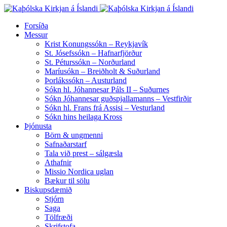
Forsíða
Messur
Krist Konungssókn – Reykjavík
St. Jósefssókn – Hafnarfjörður
St. Péturssókn – Norðurland
Maríusókn – Breiðholt & Suðurland
Þorlákssókn – Austurland
Sókn hl. Jóhannesar Páls II – Suðurnes
Sókn Jóhannesar guðspjallamanns – Vestfirðir
Sókn hl. Frans frá Assisi – Vesturland
Sókn hins heilaga Kross
Þjónusta
Börn & ungmenni
Safnaðarstarf
Tala við prest – sálgæsla
Athafnir
Missio Nordica uglan
Bækur til sölu
Biskupsdæmið
Stjórn
Saga
Tölfræði
Skrifstofa