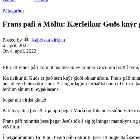
Páfagarður
Frans páfi á Möltu: Kærleikur Guðs knýr 
Posted by
Kaþólska kirkjan
4. apríl, 2022
On 4. apríl, 2022
Eftir að Frans páfi kom til maltnesku eyjarinnar Gozo um borð í ferju,
Kærleikur til Guðs er það sem knýr gleði okkar áfram. Frans páfi minnt
postullegu heimsókn sinni. Á laugardaginn ferðaðist hann til Gozo, 
ferðum sínum til eyjaklasans.
Þegar allt virtist glatað
Páfi byrjaði á því að rifja upp þegar María og Jóhannes stóðu við kross J
Frans páfi minntist þess þegar Jesús tók á sig þjáningar mannkyns o
við lifum“.
Í helgidóminum Ta’ Pinu, hvatti páfi okkur til þess að hugleiða í same