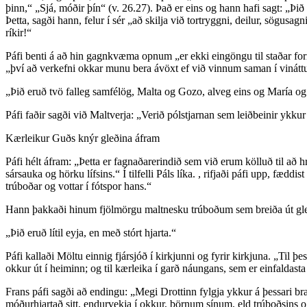
þinn,“ „Sjá, móðir þín“ (v. 26.27). Það er eins og hann hafi sagt: „Þið
Þetta, sagði hann, felur í sér „að skilja við tortryggni, deilur, sögu
ríkir!“
Páfi benti á að hin gagnkvæma opnum „er ekki eingöngu til staðar form
„því að verkefni okkar munu bera ávöxt ef við vinnum saman í vinátt
„Þið eruð tvö falleg samfélög, Malta og Gozo, alveg eins og María o
Páfi faðir sagði við Maltverja: „Verið pólstjarnan sem leiðbeinir ykkur 
Kærleikur Guðs knýr gleðina áfram
Páfi hélt áfram: „Þetta er fagnaðarerindið sem við erum kölluð til að
sársauka og hörku lífsins.“ Í tilfelli Páls líka. , rifjaði páfi upp, fædd
trúboðar og vottar í fótspor hans.“
Hann þakkaði hinum fjölmörgu maltnesku trúboðum sem breiða út gleði f
„Þið eruð lítil eyja, en með stórt hjarta.“
Páfi kallaði Möltu einnig fjársjóð í kirkjunni og fyrir kirkjuna. „Til þe
okkur út í heiminn; og til kærleika í garð náungans, sem er einfaldas
Frans páfi sagði að endingu: „Megi Drottinn fylgja ykkur á þessari b
móðurhjartað sitt, endurvekja í okkur, börnum sínum, eld trúboðsins 