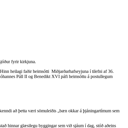
jóður fyrir kirkjuna.
inn heilagi faðir heimsótti Miðjarðarhafseyjuna í tilefni af 36.
Jóhannes Páll II og Benedikt XVI páfi heimsóttu á postullegum
urkenndi að þetta væri sömuleiðis „bæn okkar á þjáningartímum sem
í stað hinnar glæsilegu byggingar sem við sjáum í dag, stóð aðeins