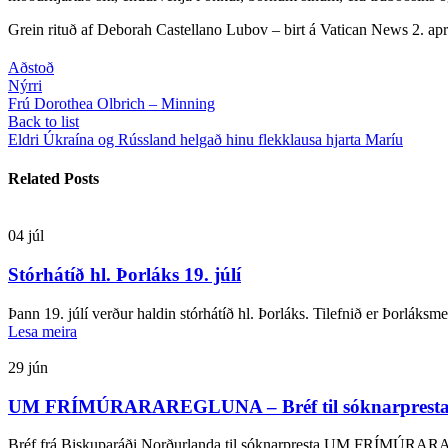
Grein rituð af Deborah Castellano Lubov – birt á Vatican News 2. apr
Aðstoð
Nýrri
Frú Dorothea Olbrich – Minning
Back to list
Eldri
Úkraína og Rússland helgað hinu flekklausa hjarta Maríu
Related Posts
04
júl
Stórhátíð hl. Þorláks 19. júlí
Þann 19. júlí verður haldin stórhátíð hl. Þorláks. Tilefnið er Þorláksm
Lesa meira
29
jún
UM FRÍMÚRARAREGLUNA – Bréf til sóknarprest
Bréf frá Biskuparáði Norðurlanda til sóknarpresta UM FRÍMÚRAR