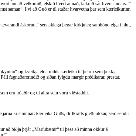
ð hvort annað velkomið, elskið hvert annað, læknið sár hvers annars.’“
ðumst saman“. Því að Guð er til staðar hvarvetna þar sem kærleikurinn
 ævarandi áskorun,“ sérstaklega þegar kirkjuleg sambönd eiga í hlut,
nkyninu“ og kveikja elda milds kærleika til þeirra sem þekkja
ði Páll fagnaðarerindið og síðan fylgdu margir prédikarar, prestar,
m eru trúaðir og til allra sem voru viðstaddir.
l kjarna kristninnar: kærleika Guðs, drifkrafts gleði okkar, sem sendir
ur að biðja þrjár „Maríubænir“ til þess að minna okkur á
ur!“