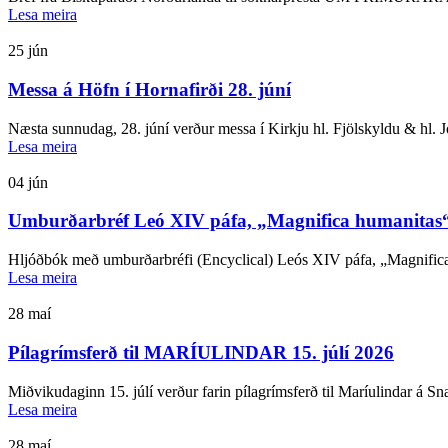
Lesa meira
25
jún
Messa á Höfn í Hornafirði 28. júní
Næsta sunnudag, 28. júní verður messa í Kirkju hl. Fjölskyldu & hl. 
Lesa meira
04
jún
Umburðarbréf Leó XIV páfa, „Magnifica humanitas“
Hljóðbók með umburðarbréfi (Encyclical) Leós XIV páfa, „Magnifica 
Lesa meira
28
maí
Pílagrímsferð til MARÍULINDAR 15. júlí 2026
Miðvikudaginn 15. júlí verður farin pílagrímsferð til Maríulindar á Snæ
Lesa meira
28
maí