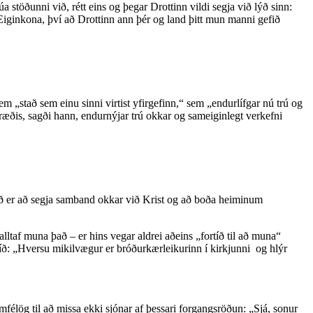
a stöðunni við, rétt eins og þegar Drottinn vildi segja við lýð sinn:
 Eiginkona, því að Drottinn ann þér og land þitt mun manni gefið
em „stað sem einu sinni virtist yfirgefinn,“ sem „endurlífgar nú trú og
lpræðis, sagði hann, endurnýjar trú okkar og sameiginlegt verkefni
það er að segja samband okkar við Krist og að boða heiminum
lltaf muna það – er hins vegar aldrei aðeins „fortíð til að muna“
mtíð: „Hversu mikilvægur er bróðurkærleikurinn í kirkjunni og hlýr
félög til að missa ekki sjónar af þessari forgangsröðun: „Sjá, sonur