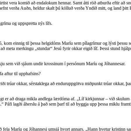
virtist vera komið að endalokum hennar. Samt átti röð atburða eftir að snú
nefnt verða Auðn, heldur skalt þú kölluð verða Yndið mitt, og land þitt
agríma og uppspretta nýs lífs.
05, kom einnig til þessa helgidóms Maríu sem pílagrímur og lýsti þessu s
ið að meta merkingu „stundar“ Jesú fyrir okkar eigið líf. Þessi stund hjá
 kirkju sem við sjáum undir krossinum í persónum Maríu og Jóhannesar.
 aftur til upphafsins?
atriði trúar okkar, sérstaklega að enduruppgötva miðpunkt trúar okkar, 
gt er að draga mikla andlega lærdóma af. „Líf kirkjunnar – við skulum a
s.“ Páfi lagði áherslu á það sem þarf til að byggja upp þessa miklu fra
að fela Maríu og Jóhannesi umsjá hvort annars. „Hann hvetur kristinn sam