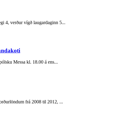
gi 4, verður vígð laugardaginn 5...
andakoti
pólsku Messa kl. 18.00 á ens...
orðurlöndum frá 2008 til 2012, ...