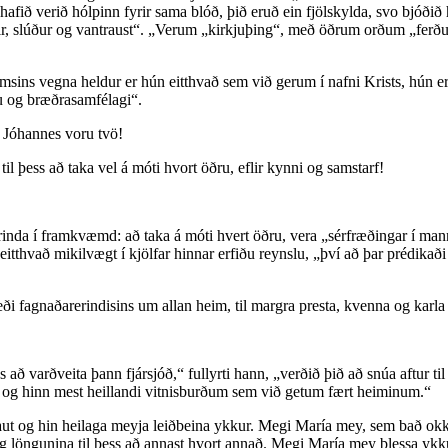
 hafið verið hólpinn fyrir sama blóð, þið eruð ein fjölskylda, svo bjóði
sagnir, slúður og vantraust“. „Verum „kirkjuþing“, með öðrum orðum „fer
sins vegna heldur er hún eitthvað sem við gerum í nafni Krists, hún er
u og bræðrasamfélagi“.
g Jóhannes voru tvö!
til þess að taka vel á móti hvort öðru, eflir kynni og samstarf!
 hrinda í framkvæmd: að taka á móti hvert öðru, vera „sérfræðingar í man
ist eitthvað mikilvægt í kjölfar hinnar erfiðu reynslu, „því að þar prédika
agnaðarerindisins um allan heim, til margra presta, kvenna og karla se
ss að varðveita þann fjársjóð,“ fullyrti hann, „verðið þið að snúa aftur ti
ta og hinn mest heillandi vitnisburðum sem við getum fært heiminum.“
raut og hin heilaga meyja leiðbeina ykkur. Megi María mey, sem bað okk
og löngunina til þess að annast hvort annað. Megi María mey blessa ykk