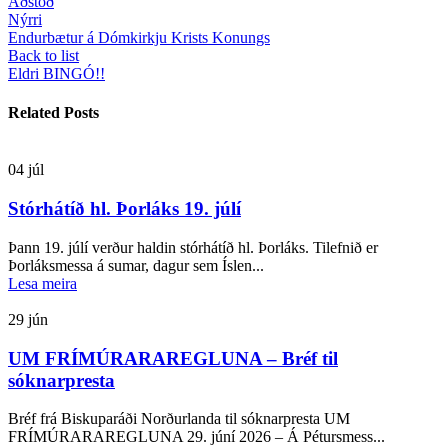
Aðstoð
Nýrri
Endurbætur á Dómkirkju Krists Konungs
Back to list
Eldri
BINGÓ!!
Related Posts
04
júl
Stórhátíð hl. Þorláks 19. júlí
Þann 19. júlí verður haldin stórhátíð hl. Þorláks. Tilefnið er
Þorláksmessa á sumar, dagur sem Íslen...
Lesa meira
29
jún
UM FRÍMÚRARAREGLUNA – Bréf til
sóknarpresta
Bréf frá Biskuparáði Norðurlanda til sóknarpresta UM
FRÍMÚRARAREGLUNA 29. júní 2026 – Á Pétursmess...