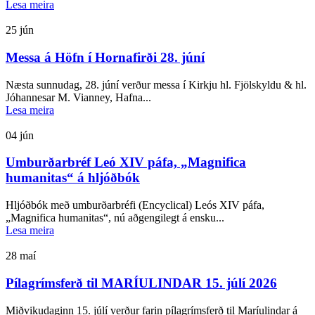
Lesa meira
25
jún
Messa á Höfn í Hornafirði 28. júní
Næsta sunnudag, 28. júní verður messa í Kirkju hl. Fjölskyldu & hl.
Jóhannesar M. Vianney, Hafna...
Lesa meira
04
jún
Umburðarbréf Leó XIV páfa, „Magnifica
humanitas“ á hljóðbók
Hljóðbók með umburðarbréfi (Encyclical) Leós XIV páfa,
„Magnifica humanitas“, nú aðgengilegt á ensku...
Lesa meira
28
maí
Pílagrímsferð til MARÍULINDAR 15. júlí 2026
Miðvikudaginn 15. júlí verður farin pílagrímsferð til Maríulindar á