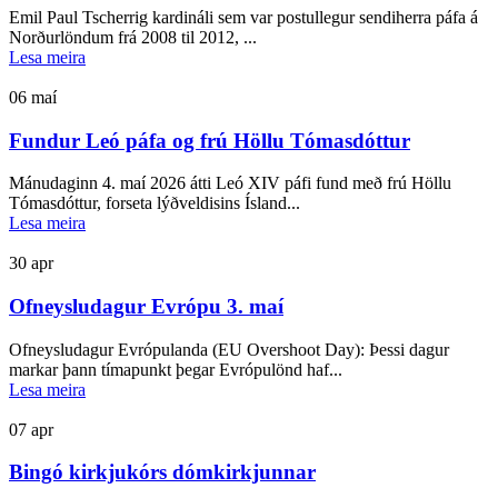
Emil Paul Tscherrig kardináli sem var postullegur sendiherra páfa á
Norðurlöndum frá 2008 til 2012, ...
Lesa meira
06
maí
Fundur Leó páfa og frú Höllu Tómasdóttur
Mánudaginn 4. maí 2026 átti Leó XIV páfi fund með frú Höllu
Tómasdóttur, forseta lýðveldisins Ísland...
Lesa meira
30
apr
Ofneysludagur Evrópu 3. maí
Ofneysludagur Evrópulanda (EU Overshoot Day): Þessi dagur
markar þann tímapunkt þegar Evrópulönd haf...
Lesa meira
07
apr
Bingó kirkjukórs dómkirkjunnar