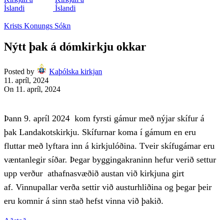
Krists Konungs Sókn
Nýtt þak á dómkirkju okkar
Posted by
Kaþólska kirkjan
11. apríl, 2024
On 11. apríl, 2024
Þann 9. apríl 2024 kom fyrsti gámur með nýjar skífur á
þak Landakotskirkju.
Skífurnar koma í gámum en eru
fluttar með lyftara inn á kirkjulóðina. Tveir skífugámar eru
væntanlegir síðar.
Þegar byggingakraninn hefur verið settur
upp verður athafnasvæðið austan við kirkjuna girt
af.
Vinnupallar verða settir við austurhliðina og þegar þeir
eru komnir á sinn stað hefst vinna við þakið.