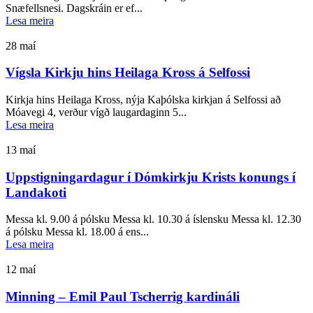
Snæfellsnesi. Dagskráin er ef...
Lesa meira
28
maí
Vígsla Kirkju hins Heilaga Kross á Selfossi
Kirkja hins Heilaga Kross, nýja Kaþólska kirkjan á Selfossi að
Móavegi 4, verður vígð laugardaginn 5...
Lesa meira
13
maí
Uppstigningardagur í Dómkirkju Krists konungs í
Landakoti
Messa kl. 9.00 á pólsku Messa kl. 10.30 á íslensku Messa kl. 12.30
á pólsku Messa kl. 18.00 á ens...
Lesa meira
12
maí
Minning – Emil Paul Tscherrig kardináli