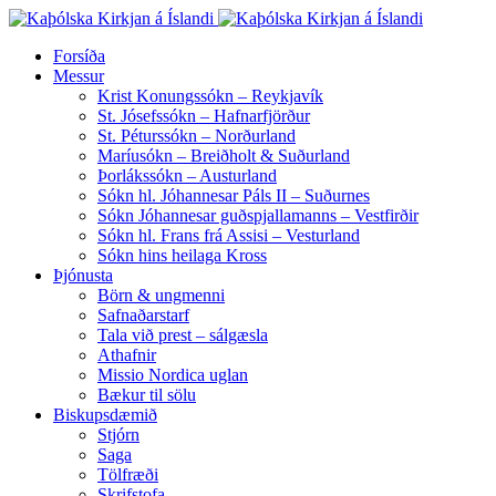
Forsíða
Messur
Krist Konungssókn – Reykjavík
St. Jósefssókn – Hafnarfjörður
St. Péturssókn – Norðurland
Maríusókn – Breiðholt & Suðurland
Þorlákssókn – Austurland
Sókn hl. Jóhannesar Páls II – Suðurnes
Sókn Jóhannesar guðspjallamanns – Vestfirðir
Sókn hl. Frans frá Assisi – Vesturland
Sókn hins heilaga Kross
Þjónusta
Börn & ungmenni
Safnaðarstarf
Tala við prest – sálgæsla
Athafnir
Missio Nordica uglan
Bækur til sölu
Biskupsdæmið
Stjórn
Saga
Tölfræði
Skrifstofa