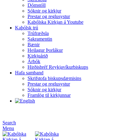
Dómstóll
Sóknir og kirkjur
Prestar og reglusystur
Kaþólska Kirkjan á Youtube
Kaþólsk trú
Trúfræðsla
Sakramentin
Bænir
Heilagur Þorlákur
Kirkjuárið
Árbók
Hirðisbréf Reykjavíkurbiskups
Hafa samband
Skrifstofa biskupsdæmisins
Prestar og reglusystur
Sóknir og kirkjur
Framlög til kirkjunnar
Search
Menu