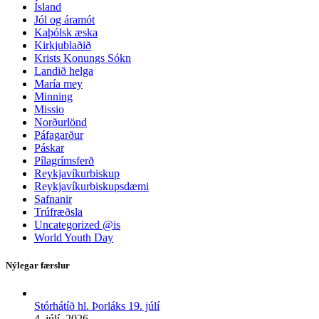
Ísland
Jól og áramót
Kaþólsk æska
Kirkjublaðið
Krists Konungs Sókn
Landið helga
María mey
Minning
Missio
Norðurlönd
Páfagarður
Páskar
Pílagrímsferð
Reykjavíkurbiskup
Reykjavíkurbiskupsdæmi
Safnanir
Trúfræðsla
Uncategorized @is
World Youth Day
Nýlegar færslur
Stórhátíð hl. Þorláks 19. júlí
4. júlí, 2026