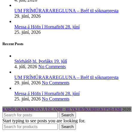
UM FRÍMÚRARAREGLUNA – Bréf til sóknarpresta
29. júní, 2026
Messa á Höfn í Hornafirði 28. júní
25. júní, 2026
Recent Posts
Stórhátíð hl. Þorláks 19. júlí
4. júlí, 2026
No Comments
UM FRÍMÚRARAREGLUNA – Bréf til sóknarpresta
29. júní, 2026
No Comments
Messa á Höfn í Hornafirði 28. júní
25. júní, 2026
No Comments
KAÞÓLSKA KIRKJAN Á ÍSLANDI - REYKJAVÍKURBISKUPSDÆMI
2020
Search
Start typing to see posts you are looking for.
Search