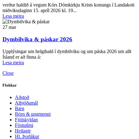
verður haldið á vegum Kórs Dómkirkju Krists konungs í Landakoti
miðvikudaginn 15. apríl 2026 kl. 19...
Lesa meira
27
mar
Dymbilvika & páskar 2026
Upplýsingar um helgihald í dymbilviku og um páska 2026 um allt
Ísland er að finna á:
Lesa meira
Close
Flokkar
Aðstoð
Alþjóðamál
Bæn
Börn & ungmenni
Fjölskyldan
Föstutími
Heilagir
Hl. Þorlákur