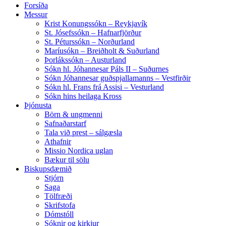
Forsíða
Messur
Krist Konungssókn – Reykjavík
St. Jósefssókn – Hafnarfjörður
St. Péturssókn – Norðurland
Maríusókn – Breiðholt & Suðurland
Þorlákssókn – Austurland
Sókn hl. Jóhannesar Páls II – Suðurnes
Sókn Jóhannesar guðspjallamanns – Vestfirðir
Sókn hl. Frans frá Assisi – Vesturland
Sókn hins heilaga Kross
Þjónusta
Börn & ungmenni
Safnaðarstarf
Tala við prest – sálgæsla
Athafnir
Missio Nordica uglan
Bækur til sölu
Biskupsdæmið
Stjórn
Saga
Tölfræði
Skrifstofa
Dómstóll
Sóknir og kirkjur