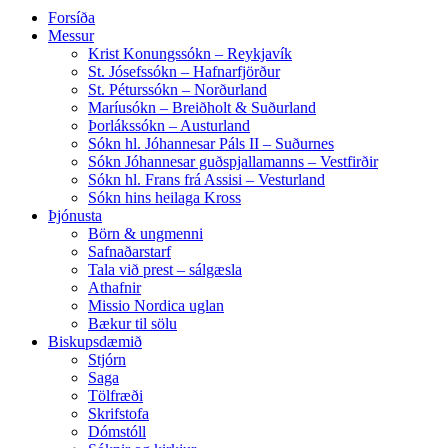
Forsíða
Messur
Krist Konungssókn – Reykjavík
St. Jósefssókn – Hafnarfjörður
St. Péturssókn – Norðurland
Maríusókn – Breiðholt & Suðurland
Þorlákssókn – Austurland
Sókn hl. Jóhannesar Páls II – Suðurnes
Sókn Jóhannesar guðspjallamanns – Vestfirðir
Sókn hl. Frans frá Assisi – Vesturland
Sókn hins heilaga Kross
Þjónusta
Börn & ungmenni
Safnaðarstarf
Tala við prest – sálgæsla
Athafnir
Missio Nordica uglan
Bækur til sölu
Biskupsdæmið
Stjórn
Saga
Tölfræði
Skrifstofa
Dómstóll