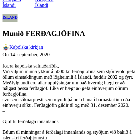
ÍSLAND
Munið FERÐAGJÖFINA
Kaþólska kirkjan
On 14. september, 2020
Kæra kaþólska safnaðarfólk,
Við viljum minna ykkur á 5000 kr. ferðagjöfina sem stjórnvöld gefa
öllum einstaklingum með lögheimili á Íslandi, fæddir 2002 og fyrr.
Meðfylgjandi eru allar upplýsingar um það hvernig hægt er að
nálgast þessa ferðagjöf. Líka er hægt að gefa einhverjum öðrum
ferðagjöfina,
svo sem sóknarpresti sem myndi þá nota hana í barnastarfinu eða
einhverju slíku. Ferðagjöfin gildir til og með 31. desember 2020.
–
Gjöf til ferðalaga innanlands
Búum til minningar á ferðalagi innanlands og styðjum við bakið á
íslenskri ferðaþjónustu