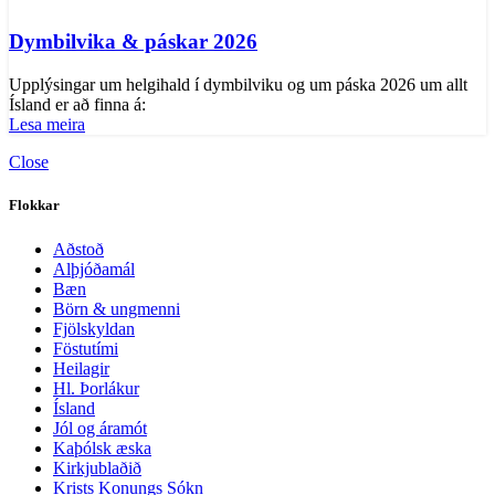
Dymbilvika & páskar 2026
Upplýsingar um helgihald í dymbilviku og um páska 2026 um allt
Ísland er að finna á:
Lesa meira
Close
Flokkar
Aðstoð
Alþjóðamál
Bæn
Börn & ungmenni
Fjölskyldan
Föstutími
Heilagir
Hl. Þorlákur
Ísland
Jól og áramót
Kaþólsk æska
Kirkjublaðið
Krists Konungs Sókn