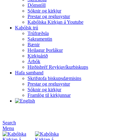
Dómstóll
Sóknir og kirkjur
Prestar og reglusystur
Kaþólska Kirkjan á Youtube
Kaþólsk trú
Trúfræðsla
Sakramentin
Bænir
Heilagur Þorlákur
Kirkjuárið
Árbók
Hirðisbréf Reykjavíkurbiskups
Hafa samband
Skrifstofa biskupsdæmisins
Prestar og reglusystur
Sóknir og kirkjur
Framlög til kirkjunnar
Search
Menu