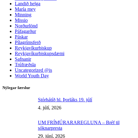
Landið helga
María mey
Minning
Missio
Norðurlönd
Páfagarður
Páskar
Pílagrímsferð
Reykjavíkurbiskup
Reykjavíkurbiskupsdæmi
Safnanir
Trúfræðsla
Uncategorized @is
World Youth Day
Nýlegar færslur
Stórhátíð hl. Þorláks 19. júlí
4. júlí, 2026
UM FRÍMÚRARAREGLUNA – Bréf til
sóknarpresta
29. júní, 2026