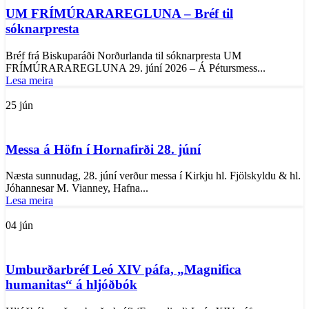
UM FRÍMÚRARAREGLUNA – Bréf til
sóknarpresta
Bréf frá Biskuparáði Norðurlanda til sóknarpresta UM
FRÍMÚRARAREGLUNA 29. júní 2026 – Á Pétursmess...
Lesa meira
25
jún
Messa á Höfn í Hornafirði 28. júní
Næsta sunnudag, 28. júní verður messa í Kirkju hl. Fjölskyldu & hl.
Jóhannesar M. Vianney, Hafna...
Lesa meira
04
jún
Umburðarbréf Leó XIV páfa, „Magnifica
humanitas“ á hljóðbók