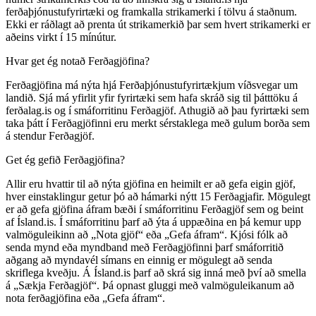
ferðaþjónustufyrirtæki og framkalla strikamerki í tölvu á staðnum.
Ekki er ráðlagt að prenta út strikamerkið þar sem hvert strikamerki er
aðeins virkt í 15 mínútur.
Hvar get ég notað Ferðagjöfina?
Ferðagjöfina má nýta hjá Ferðaþjónustufyrirtækjum víðsvegar um
landið. Sjá má yfirlit yfir fyrirtæki sem hafa skráð sig til þátttöku á
ferðalag.is og í smáforritinu Ferðagjöf. Athugið að þau fyrirtæki sem
taka þátt í Ferðagjöfinni eru merkt sérstaklega með gulum borða sem
á stendur Ferðagjöf.
Get ég gefið Ferðagjöfina?
Allir eru hvattir til að nýta gjöfina en heimilt er að gefa eigin gjöf,
hver einstaklingur getur þó að hámarki nýtt 15 Ferðagjafir. Mögulegt
er að gefa gjöfina áfram bæði í smáforritinu Ferðagjöf sem og beint
af Ísland.is. Í smáforritinu þarf að ýta á uppæðina en þá kemur upp
valmöguleikinn að „Nota gjöf“ eða „Gefa áfram“. Kjósi fólk að
senda mynd eða myndband með Ferðagjöfinni þarf smáforritið
aðgang að myndavél símans en einnig er mögulegt að senda
skriflega kveðju. Á Ísland.is þarf að skrá sig inná með því að smella
á „Sækja Ferðagjöf“. Þá opnast gluggi með valmöguleikanum að
nota ferðagjöfina eða „Gefa áfram“.