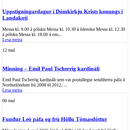
Uppstigningardagur í Dómkirkju Krists konungs í
Landakoti
Messa kl. 9.00 á pólsku Messa kl. 10.30 á íslensku Messa kl. 12.30
á pólsku Messa kl. 18.00 á ens...
Lesa meira
12
maí
Minning – Emil Paul Tscherrig kardináli
Emil Paul Tscherrig kardináli sem var postullegur sendiherra páfa á
Norðurlöndum frá 2008 til 2012, ...
Lesa meira
06
maí
Fundur Leó páfa og frú Höllu Tómasdóttur