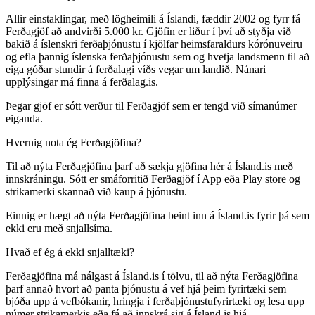
Allir einstaklingar, með lögheimili á Íslandi, fæddir 2002 og fyrr fá
Ferðagjöf að andvirði 5.000 kr. Gjöfin er liður í því að styðja við
bakið á íslenskri ferðaþjónustu í kjölfar heimsfaraldurs kórónuveiru
og efla þannig íslenska ferðaþjónustu sem og hvetja landsmenn til að
eiga góðar stundir á ferðalagi víðs vegar um landið. Nánari
upplýsingar má finna á ferðalag.is.
Þegar gjöf er sótt verður til Ferðagjöf sem er tengd við símanúmer
eiganda.
Hvernig nota ég Ferðagjöfina?
Til að nýta Ferðagjöfina þarf að sækja gjöfina hér á Ísland.is með
innskráningu. Sótt er smáforritið Ferðagjöf í App eða Play store og
strikamerki skannað við kaup á þjónustu.
Einnig er hægt að nýta Ferðagjöfina beint inn á Ísland.is fyrir þá sem
ekki eru með snjallsíma.
Hvað ef ég á ekki snjalltæki?
Ferðagjöfina má nálgast á Ísland.is í tölvu, til að nýta Ferðagjöfina
þarf annað hvort að panta þjónustu á vef hjá þeim fyrirtæki sem
bjóða upp á vefbókanir, hringja í ferðaþjónustufyrirtæki og lesa upp
númer strikamerkis eða fá að innskrá sig á Ísland.is hjá