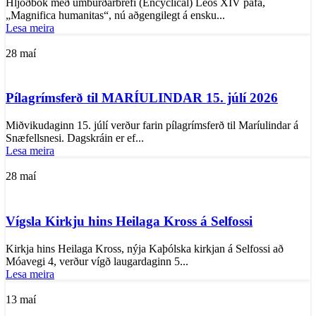
Hljóðbók með umburðarbréfi (Encyclical) Leós XIV páfa,
„Magnifica humanitas“, nú aðgengilegt á ensku...
Lesa meira
28
maí
Pílagrímsferð til MARÍULINDAR 15. júlí 2026
Miðvikudaginn 15. júlí verður farin pílagrímsferð til Maríulindar á
Snæfellsnesi. Dagskráin er ef...
Lesa meira
28
maí
Vígsla Kirkju hins Heilaga Kross á Selfossi
Kirkja hins Heilaga Kross, nýja Kaþólska kirkjan á Selfossi að
Móavegi 4, verður vígð laugardaginn 5...
Lesa meira
13
maí