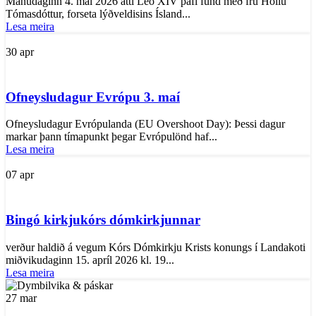
Mánudaginn 4. maí 2026 átti Leó XIV páfi fund með frú Höllu
Tómasdóttur, forseta lýðveldisins Ísland...
Lesa meira
30
apr
Ofneysludagur Evrópu 3. maí
Ofneysludagur Evrópulanda (EU Overshoot Day): Þessi dagur
markar þann tímapunkt þegar Evrópulönd haf...
Lesa meira
07
apr
Bingó kirkjukórs dómkirkjunnar
verður haldið á vegum Kórs Dómkirkju Krists konungs í Landakoti
miðvikudaginn 15. apríl 2026 kl. 19...
Lesa meira
27
mar