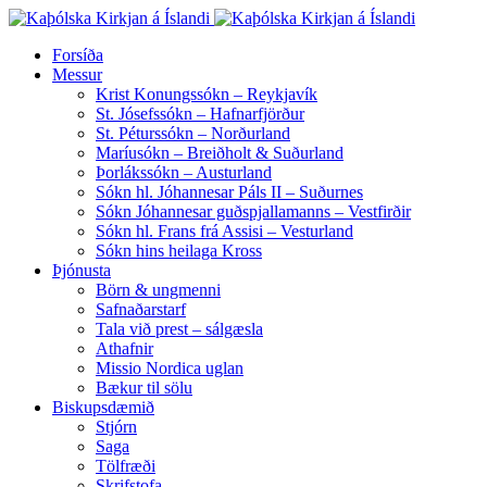
Forsíða
Messur
Krist Konungssókn – Reykjavík
St. Jósefssókn – Hafnarfjörður
St. Péturssókn – Norðurland
Maríusókn – Breiðholt & Suðurland
Þorlákssókn – Austurland
Sókn hl. Jóhannesar Páls II – Suðurnes
Sókn Jóhannesar guðspjallamanns – Vestfirðir
Sókn hl. Frans frá Assisi – Vesturland
Sókn hins heilaga Kross
Þjónusta
Börn & ungmenni
Safnaðarstarf
Tala við prest – sálgæsla
Athafnir
Missio Nordica uglan
Bækur til sölu
Biskupsdæmið
Stjórn
Saga
Tölfræði
Skrifstofa