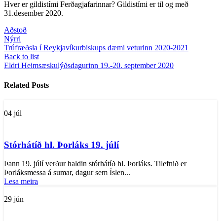
Hver er gildistími Ferðagjafarinnar? Gildistími er til og með
31.desember 2020.
Aðstoð
Nýrri
Trúfræðsla í Reykjavíkurbiskups dæmi veturinn 2020-2021
Back to list
Eldri
Heimsæskulýðsdagurinn 19.-20. september 2020
Related Posts
04
júl
Stórhátíð hl. Þorláks 19. júlí
Þann 19. júlí verður haldin stórhátíð hl. Þorláks. Tilefnið er
Þorláksmessa á sumar, dagur sem Íslen...
Lesa meira
29
jún