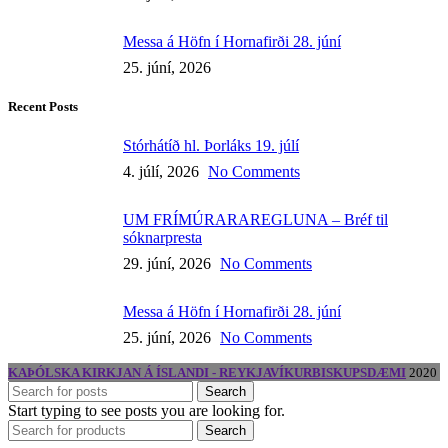
Messa á Höfn í Hornafirði 28. júní
25. júní, 2026
Recent Posts
Stórhátíð hl. Þorláks 19. júlí
4. júlí, 2026
No Comments
UM FRÍMÚRARAREGLUNA – Bréf til
sóknarpresta
29. júní, 2026
No Comments
Messa á Höfn í Hornafirði 28. júní
25. júní, 2026
No Comments
KAÞÓLSKA KIRKJAN Á ÍSLANDI - REYKJAVÍKURBISKUPSDÆMI
2020
Search
Start typing to see posts you are looking for.
Search