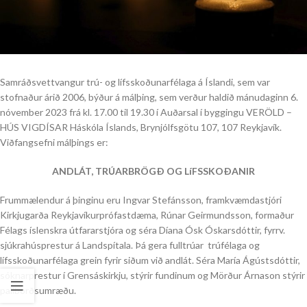
Samráðsvettvangur trú- og lífsskoðunarfélaga á Íslandi, sem var
stofnaður árið 2006, býður á málþing, sem verður haldið mánudaginn 6.
nóvember 2023 frá kl. 17.00 til 19.30 í Auðarsal í byggingu VERÖLD –
HÚS VIGDÍSAR Háskóla Íslands, Brynjólfsgötu 107, 107 Reykjavík.
Viðfangsefni málþings er:
ANDLÁT, TRÚARBRÖGÐ OG LíFSSKOÐANIR
Frummælendur á þinginu eru Ingvar Stefánsson, framkvæmdastjóri
Kirkjugarða Reykjavíkurprófastdæma, Rúnar Geirmundsson, formaður
Félags íslenskra útfararstjóra og séra Díana Ósk Óskarsdóttir, fyrrv.
sjúkrahúsprestur á Landspítala. Þá gera fulltrúar trúfélaga og
lífsskoðunarfélaga grein fyrir siðum við andlát. Séra María Ágústsdóttir,
sóknarprestur í Grensáskirkju, stýrir fundinum og Mörður Árnason stýrir
pallborðsumræðu.