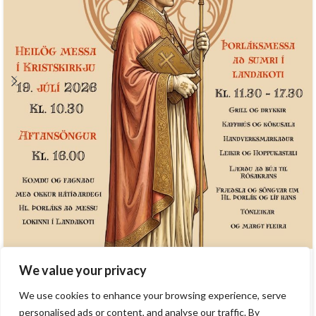
We value your privacy
Stórhátíð hl. Þorláks 19. júlí
Þann 19. júlí verður haldin stórhátíð hl. Þorláks. Tilefnið er
We use cookies to enhance your browsing experience, serve
Þorláksmessa á sumar, dagur sem Íslen...
personalised ads or content, and analyse our traffic. By