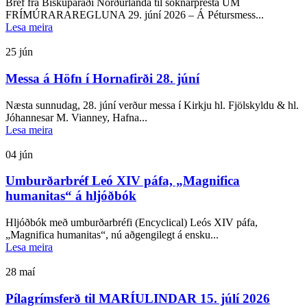
Bréf frá Biskuparáði Norðurlanda til sóknarpresta UM
FRÍMÚRARAREGLUNA 29. júní 2026 – Á Pétursmess...
Lesa meira
25
jún
Messa á Höfn í Hornafirði 28. júní
Næsta sunnudag, 28. júní verður messa í Kirkju hl. Fjölskyldu & hl.
Jóhannesar M. Vianney, Hafna...
Lesa meira
04
jún
Umburðarbréf Leó XIV páfa, „Magnifica
humanitas“ á hljóðbók
Hljóðbók með umburðarbréfi (Encyclical) Leós XIV páfa,
„Magnifica humanitas“, nú aðgengilegt á ensku...
Lesa meira
28
maí
Pílagrímsferð til MARÍULINDAR 15. júlí 2026