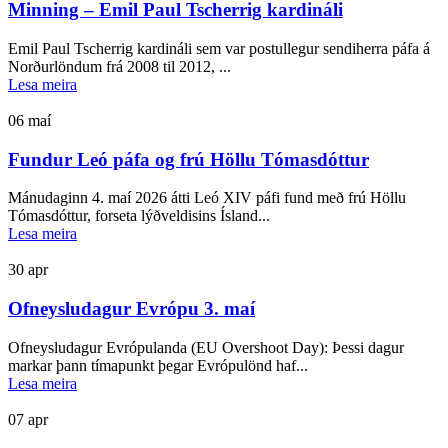
Minning – Emil Paul Tscherrig kardináli
Emil Paul Tscherrig kardináli sem var postullegur sendiherra páfa á
Norðurlöndum frá 2008 til 2012, ...
Lesa meira
06
maí
Fundur Leó páfa og frú Höllu Tómasdóttur
Mánudaginn 4. maí 2026 átti Leó XIV páfi fund með frú Höllu
Tómasdóttur, forseta lýðveldisins Ísland...
Lesa meira
30
apr
Ofneysludagur Evrópu 3. maí
Ofneysludagur Evrópulanda (EU Overshoot Day): Þessi dagur
markar þann tímapunkt þegar Evrópulönd haf...
Lesa meira
07
apr