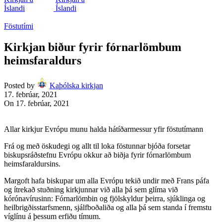
Föstutími
Kirkjan biður fyrir fórnarlömbum
heimsfaraldurs
Posted by
Kaþólska kirkjan
17. febrúar, 2021
On 17. febrúar, 2021
Allar kirkjur Evrópu munu halda hátíðarmessur yfir föstutímann
Frá og með öskudegi og allt til loka föstunnar bjóða forsetar
biskupsráðstefnu Evrópu okkur að biðja fyrir fórnarlömbum
heimsfaraldursins.
Margoft hafa biskupar um alla Evrópu tekið undir með Frans páfa
og ítrekað stuðning kirkjunnar við alla þá sem glíma við
kórónavírusinn: Fórnarlömbin og fjölskyldur þeirra, sjúklinga og
heilbrigðisstarfsmenn, sjálfboðaliða og alla þá sem standa í fremstu
víglínu á þessum erfiðu tímum.