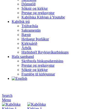
Dómstóll
Sóknir og kirkjur
Prestar og reglusystur
Kaþólska Kirkjan á Youtube
Kaþólsk trú
Trúfræðsla
Sakramentin
Bænir
Heilagur Þorlákur
Kirkjuárið
Árbók
Hirðisbréf Reykjavíkurbiskups
Hafa samband
Skrifstofa biskupsdæmisins
Prestar og reglusystur
Sóknir og kirkjur
Framlög til kirkjunnar
Search
Menu