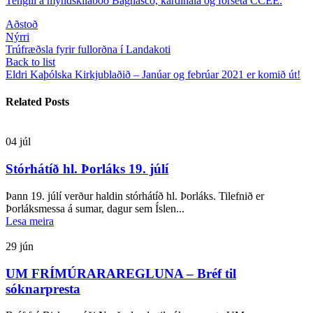
Tengill á myndskilaboð Bagnasco, kardínála og forseta CCEE.
Aðstoð
Nýrri
Trúfræðsla fyrir fullorðna í Landakoti
Back to list
Eldri
Kaþólska Kirkjublaðið – Janúar og febrúar 2021 er komið út!
Related Posts
04
júl
Stórhátíð hl. Þorláks 19. júlí
Þann 19. júlí verður haldin stórhátíð hl. Þorláks. Tilefnið er
Þorláksmessa á sumar, dagur sem Íslen...
Lesa meira
29
jún
UM FRÍMÚRARAREGLUNA – Bréf til
sóknarpresta