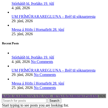
Stórhátíð hl. Þorláks 19. júlí
4. júlí, 2026
UM FRÍMÚRARAREGLUNA – Bréf til sóknarpresta
29. júní, 2026
Messa á Höfn í Hornafirði 28. júní
25. júní, 2026
Recent Posts
Stórhátíð hl. Þorláks 19. júlí
4. júlí, 2026
No Comments
UM FRÍMÚRARAREGLUNA – Bréf til sóknarpresta
29. júní, 2026
No Comments
Messa á Höfn í Hornafirði 28. júní
25. júní, 2026
No Comments
KAÞÓLSKA KIRKJAN Á ÍSLANDI - REYKJAVÍKURBISKUPSDÆMI
2020
Search
Start typing to see posts you are looking for.