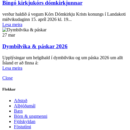
Bingó kirkjukórs dómkirkjunnar
verður haldið á vegum Kórs Dómkirkju Krists konungs í Landakoti
miðvikudaginn 15. apríl 2026 kl. 19...
Lesa meira
27
mar
Dymbilvika & páskar 2026
Upplýsingar um helgihald í dymbilviku og um páska 2026 um allt
Ísland er að finna á:
Lesa meira
Close
Flokkar
Aðstoð
Alþjóðamál
Bæn
Börn & ungmenni
Fjölskyldan
Föstutími