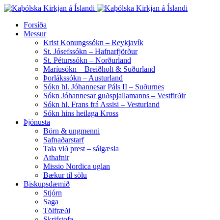
Forsíða
Messur
Krist Konungssókn – Reykjavík
St. Jósefssókn – Hafnarfjörður
St. Péturssókn – Norðurland
Maríusókn – Breiðholt & Suðurland
Þorlákssókn – Austurland
Sókn hl. Jóhannesar Páls II – Suðurnes
Sókn Jóhannesar guðspjallamanns – Vestfirðir
Sókn hl. Frans frá Assisi – Vesturland
Sókn hins heilaga Kross
Þjónusta
Börn & ungmenni
Safnaðarstarf
Tala við prest – sálgæsla
Athafnir
Missio Nordica uglan
Bækur til sölu
Biskupsdæmið
Stjórn
Saga
Tölfræði
Skrifstofa