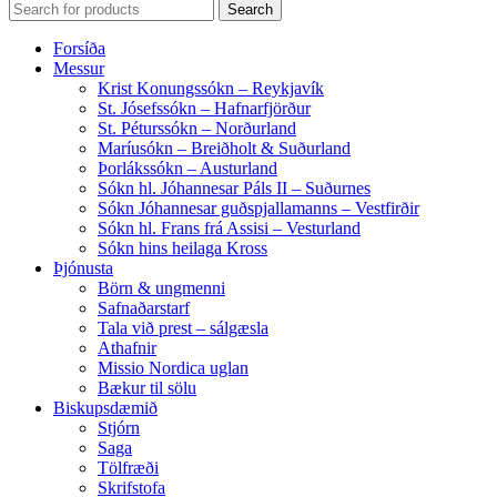
Search
Forsíða
Messur
Krist Konungssókn – Reykjavík
St. Jósefssókn – Hafnarfjörður
St. Péturssókn – Norðurland
Maríusókn – Breiðholt & Suðurland
Þorlákssókn – Austurland
Sókn hl. Jóhannesar Páls II – Suðurnes
Sókn Jóhannesar guðspjallamanns – Vestfirðir
Sókn hl. Frans frá Assisi – Vesturland
Sókn hins heilaga Kross
Þjónusta
Börn & ungmenni
Safnaðarstarf
Tala við prest – sálgæsla
Athafnir
Missio Nordica uglan
Bækur til sölu
Biskupsdæmið
Stjórn
Saga
Tölfræði
Skrifstofa