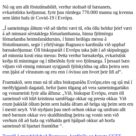
Nú og um allt föstutímabilið, verður stofnað til bænanets,
evkaristísku keðjunnar, fyrir þau rúmlega 770.000 manna og kvenna
sem látist hafa úr Covid-19 í Evrópu.
„Í sameiningu álitum við að tilefni væri til, eða öllu heldur þörf væri
á að minnast sérstaklega fórnarlambanna, hinna fjölmörgu
fórnarlamba heimsfaraldursins, í hinni heilögu messu á
föstutímanum, segir í yfirlýsingu Bagnasco kardinála við upphaf
bænakeðjunnar. Öll biskuparáð í Evrópu taka þátt í að skipuleggja
að minnsta kosti eina messu: Þetta verður bænakeðja, evkaristísk
keðja til minningar og í tilbeiðslu fyrir svo fjölmarga. Í þessari bæn
viljum við einnig minnast syrgjandi fjölskyldna og allra þeirra sem
enn þjást af vírusnum og eru enn í óvissu um hvort þeir lifi af“.
Framtakið, sem mun ná til allra biskuparáða Evrópu,eins og sjá má í
meðfylgjandi dagatali, hefur þann tilgang að vera sameiningartákn
og vonarneisti fyrir alla álfuna: „Við, biskupar Evrópu, erum öll
sameinuð við hlið kristinna samfélaga okkar og presta okkar. Við
erum þakklát öllum þeim sem halda áfram að helga sig þeim sem eru
í mestri neyð. Við styðjum þau með orðum okkar og umfram allt
með bænum okkar svo skuldbinding þeirra og vonin sem við
verðum öll að hafa og viðhalda geti hjálpað okkur að horfa
sameinuð til bjartari framtíðar “.