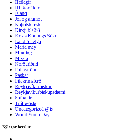
Heilagir
Hl. Þorlákur
Ísland
Jól og áramót
Kaþólsk æska
Kirkjublaðið
Krists Konungs Sókn
Landið helga
María mey
Minning
Missio
Norðurlönd
Páfagarður
Páskar
Pílagrímsferð
Reykjavíkurbiskup
Reykjavíkurbiskupsdæmi
Safnanir
Trúfræðsla
Uncategorized @is
World Youth Day
Nýlegar færslur