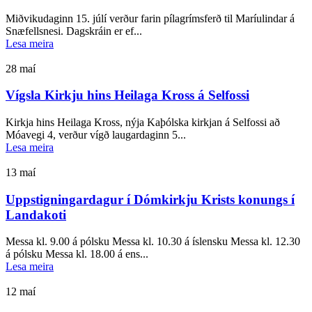
Miðvikudaginn 15. júlí verður farin pílagrímsferð til Maríulindar á
Snæfellsnesi. Dagskráin er ef...
Lesa meira
28
maí
Vígsla Kirkju hins Heilaga Kross á Selfossi
Kirkja hins Heilaga Kross, nýja Kaþólska kirkjan á Selfossi að
Móavegi 4, verður vígð laugardaginn 5...
Lesa meira
13
maí
Uppstigningardagur í Dómkirkju Krists konungs í
Landakoti
Messa kl. 9.00 á pólsku Messa kl. 10.30 á íslensku Messa kl. 12.30
á pólsku Messa kl. 18.00 á ens...
Lesa meira
12
maí