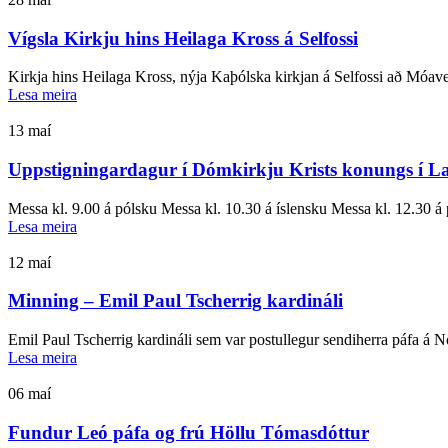
Vígsla Kirkju hins Heilaga Kross á Selfossi
Kirkja hins Heilaga Kross, nýja Kaþólska kirkjan á Selfossi að Móave
Lesa meira
13
maí
Uppstigningardagur í Dómkirkju Krists konungs í L
Messa kl. 9.00 á pólsku Messa kl. 10.30 á íslensku Messa kl. 12.30 á 
Lesa meira
12
maí
Minning – Emil Paul Tscherrig kardináli
Emil Paul Tscherrig kardináli sem var postullegur sendiherra páfa á N
Lesa meira
06
maí
Fundur Leó páfa og frú Höllu Tómasdóttur