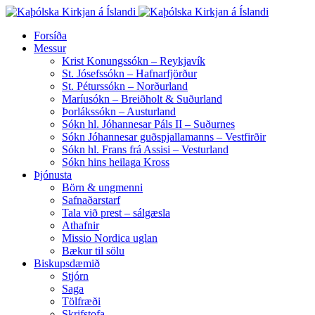
Forsíða
Messur
Krist Konungssókn – Reykjavík
St. Jósefssókn – Hafnarfjörður
St. Péturssókn – Norðurland
Maríusókn – Breiðholt & Suðurland
Þorlákssókn – Austurland
Sókn hl. Jóhannesar Páls II – Suðurnes
Sókn Jóhannesar guðspjallamanns – Vestfirðir
Sókn hl. Frans frá Assisi – Vesturland
Sókn hins heilaga Kross
Þjónusta
Börn & ungmenni
Safnaðarstarf
Tala við prest – sálgæsla
Athafnir
Missio Nordica uglan
Bækur til sölu
Biskupsdæmið
Stjórn
Saga
Tölfræði
Skrifstofa