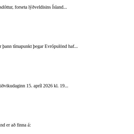
tur, forseta lýðveldisins Ísland...
 þann tímapunkt þegar Evrópulönd haf...
vikudaginn 15. apríl 2026 kl. 19...
nd er að finna á: