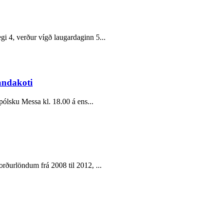
gi 4, verður vígð laugardaginn 5...
andakoti
pólsku Messa kl. 18.00 á ens...
orðurlöndum frá 2008 til 2012, ...