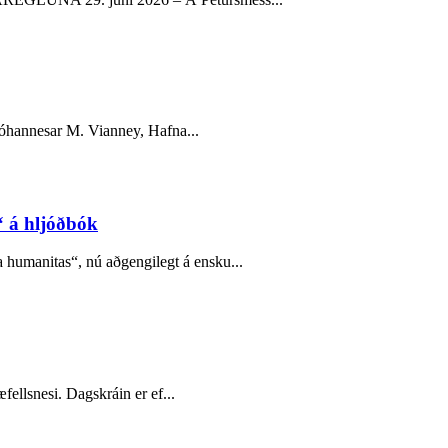
Jóhannesar M. Vianney, Hafna...
 á hljóðbók
humanitas“, nú aðgengilegt á ensku...
fellsnesi. Dagskráin er ef...