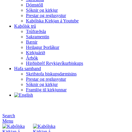
Dómstóll
Sóknir og kirkjur
Prestar og reglusystur
Kaþólska Kirkjan á Youtube
Kaþólsk trú
Trúfræðsla
Sakramentin
Bænir
Heilagur Þorlákur
Kirkjuárið
Árbók
Hirðisbréf Reykjavíkurbiskups
Hafa samband
Skrifstofa biskupsdæmisins
Prestar og reglusystur
Sóknir og kirkjur
Framlög til kirkjunnar
Search
Menu