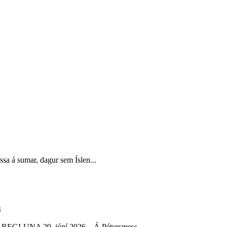
essa á sumar, dagur sem Íslen...
a
AREGLUNA 29. júní 2026 – Á Pétursmess...