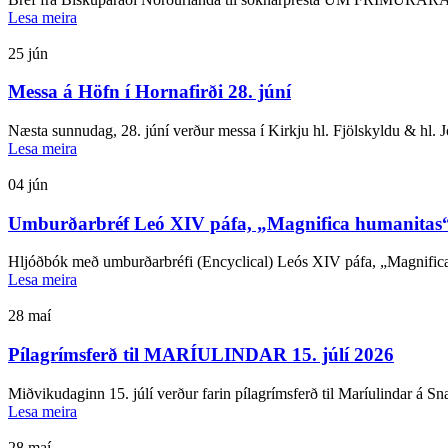
Lesa meira
25
jún
Messa á Höfn í Hornafirði 28. júní
Næsta sunnudag, 28. júní verður messa í Kirkju hl. Fjölskyldu & hl. 
Lesa meira
04
jún
Umburðarbréf Leó XIV páfa, „Magnifica humanitas“
Hljóðbók með umburðarbréfi (Encyclical) Leós XIV páfa, „Magnifica 
Lesa meira
28
maí
Pílagrímsferð til MARÍULINDAR 15. júlí 2026
Miðvikudaginn 15. júlí verður farin pílagrímsferð til Maríulindar á Snæ
Lesa meira
28
maí