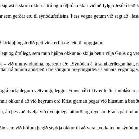
ð sigrast á skorti okkar á trú og mótþróa okkar við að fylgja Jesú á leið k
urnar sem gerðar eru til sýnóduferlisins. Þess vegna getum við sagt að „
rkjuþingsferlið geti virst erfitt og leitt til uppgjafar.
legt og ótrúlegt, sem mun hjálpa okkur að skilja betur vilja Guðs og v
na – við ummyndunina, og segir að: „Sýnódan á, á sambærilegan hátt, ræ
g forðar frá hinum andstæðu freistingum hreyfingarleysis annars vegar og
 á kirkjulegum vettvangi, leggur Frans páfi til tvær leiðir innblásnar
innir okkur á að við heyrum orð Krist gjarnan þegar við hlustum á bræðu
áttu, án þess að dvelja við óvenjulega atburði og reynslu. Frans páfi min
ðin sem við höfum þegið styrkja okkur til að vera „verkamenn sýnódunna