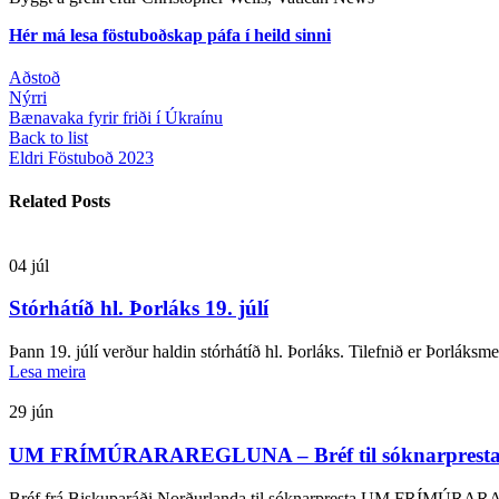
Hér má lesa föstuboðskap páfa í heild sinni
Aðstoð
Nýrri
Bænavaka fyrir friði í Úkraínu
Back to list
Eldri
Föstuboð 2023
Related Posts
04
júl
Stórhátíð hl. Þorláks 19. júlí
Þann 19. júlí verður haldin stórhátíð hl. Þorláks. Tilefnið er Þorláksm
Lesa meira
29
jún
UM FRÍMÚRARAREGLUNA – Bréf til sóknarprest
Bréf frá Biskuparáði Norðurlanda til sóknarpresta UM FRÍMÚRAR