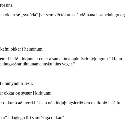
rossins.
fastan okkar sé „sýnóda“ þar sem við tökumst á við hana í sameiningu og
erkefni okkar í heiminum.“
tur í hefð kirkjunnar en er á sama tíma opin fyrir nýjungum.“ Hann
 vanhugsaðrar tilraunamennsku hins vegar.“
 af ummyndun Jesú.
r okkar og systur í kirkjunni.
nir okkur á að hvorki fastan né kirkjuþingsferlið eru markmið í sjálfu
r“ í daglegu lífi samfélaga okkar.“