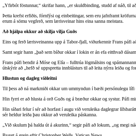
„Yfirbót föstunnar,“ skrifar hann, „er skuldbinding, studd af náð, til a
Þetta krefst erfiðis, fórnfýsi og einbeitingar, sem eru jafnframt kröf
erum á sömu vegferð, sem lærisveinar hins eina sanna meistara.
Að hjálpa okkur að skilja vilja Guðs
Eins og ferð lærisveinanna upp á Tabor-fjall, viðurkennir Frans páfi að ki
Samt segir hann „það sem bíður okkar í lokin er án efa eitthvað dásam
Frans páfi bendir á Móse og Elía – fulltrúa lögmálsins og spámannan
útskýrir að „hefð sé uppspretta innblásturs til að leita nýrra leiða o
Hlustun og dagleg viðleitni
Til þess að ná markmiði okkar um ummyndun í bæði persónulegu lífi og
Hin fyrri er að hlusta á orð Guðs og á bræður okkar og systur. Páfi m
Hin síðari felur í sér að horfast í augu við veruleika daglegrar lífsbar
sér heldur leiða þau okkur að veruleika páskanna.
„Við skulum þá halda út á akurinn,“ segir páfi að lokum, „og megi ná
Byggt á grein eftir Christopher Wells, Vatican News