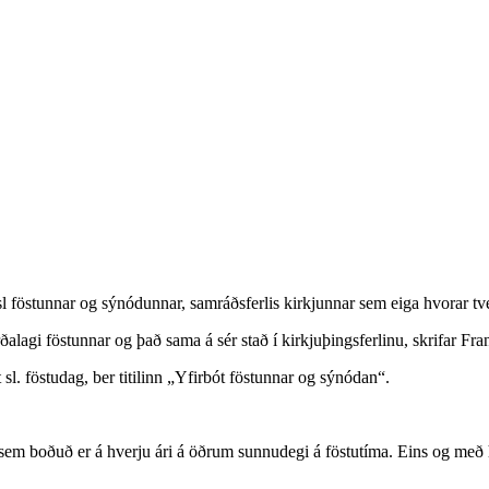
gsl föstunnar og sýnódunnar, samráðsferlis kirkjunnar sem eiga hvorar t
agi föstunnar og það sama á sér stað í kirkjuþingsferlinu, skrifar Fran
 sl. föstudag, ber titilinn „Yfirbót föstunnar og sýnódan“.
 sem boðuð er á hverju ári á öðrum sunnudegi á föstutíma. Eins og me