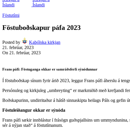
Föstutími
Föstuboðskapur páfa 2023
Posted by
Kaþólska kirkjan
21. febrúar, 2023
On 21. febrúar, 2023
Frans páfi: Föstuganga okkar er samráðsferli sýnódunnar
Í föstuboðskap sínum fyrir árið 2023, leggur Frans páfi áherslu á ten
Persónuleg og kirkjuleg „umbreyting“ er markmiðið með krefjandi ferðal
Boðskapurinn, undirritaður á hátíð sinnaskipta heilags Páls og gefin út
Föstuleiðangur okkar er sýnóda
Frans páfi sækir innblástur í frásögn guðspjallsins um ummyndunina,
sér á nýjan stað“ á föstutímanum.