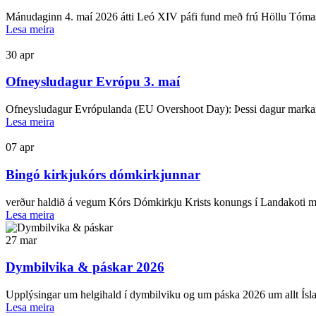
Mánudaginn 4. maí 2026 átti Leó XIV páfi fund með frú Höllu Tómasdót
Lesa meira
30
apr
Ofneysludagur Evrópu 3. maí
Ofneysludagur Evrópulanda (EU Overshoot Day): Þessi dagur markar
Lesa meira
07
apr
Bingó kirkjukórs dómkirkjunnar
verður haldið á vegum Kórs Dómkirkju Krists konungs í Landakoti mið
Lesa meira
27
mar
Dymbilvika & páskar 2026
Upplýsingar um helgihald í dymbilviku og um páska 2026 um allt Ísla
Lesa meira