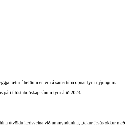
veggja rætur í hefðum en eru á sama tíma opnar fyrir nýjungum.
s páfi í föstuboðskap sínum fyrir árið 2023.
ð hina útvöldu lærisveina við ummyndunina, „tekur Jesús okkur með