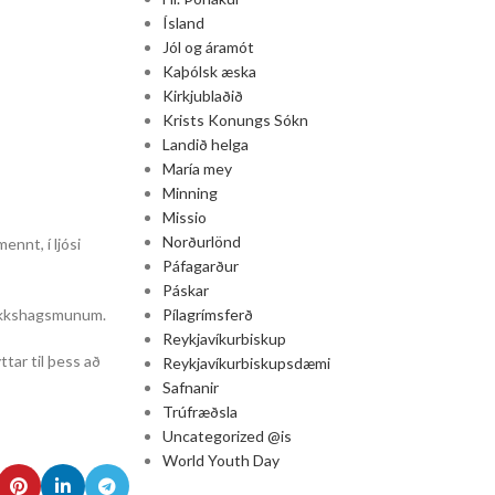
Ísland
Jól og áramót
Kaþólsk æska
Kirkjublaðið
Krists Konungs Sókn
Landið helga
María mey
Minning
Missio
Norðurlönd
ennt, í ljósi
Páfagarður
Páskar
Pílagrímsferð
flokkshagsmunum.
Reykjavíkurbiskup
ttar til þess að
Reykjavíkurbiskupsdæmi
Safnanir
Trúfræðsla
Uncategorized @is
World Youth Day