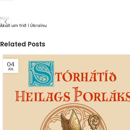
Nýrri
Ákall um frið í Úkraínu
Related Posts
04
JÚL