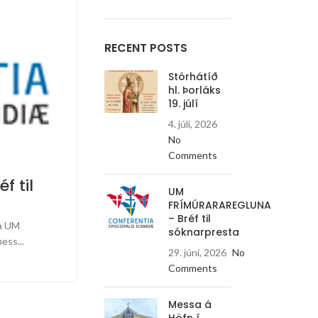
RECENT POSTS
Stórhátíð
hl. Þorláks
Messa á Höfn í Hornafirð
19. júlí
Næsta sunnudag, 28. júní verður messa í Kirkju
4. júlí, 2026
Jóhannesar M. Vianney, Hafn
No
LESA MEIRA
Comments
 til
UM
FRÍMÚRARAREGLUNA
– Bréf til
ta UM
sóknarpresta
ss...
29. júní, 2026
No
Comments
Messa á