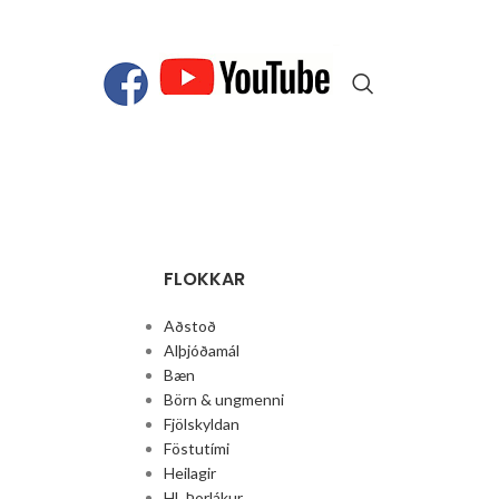
FLOKKAR
Aðstoð
Alþjóðamál
Bæn
Börn & ungmenni
Fjölskyldan
Föstutími
Heilagir
Hl. Þorlákur