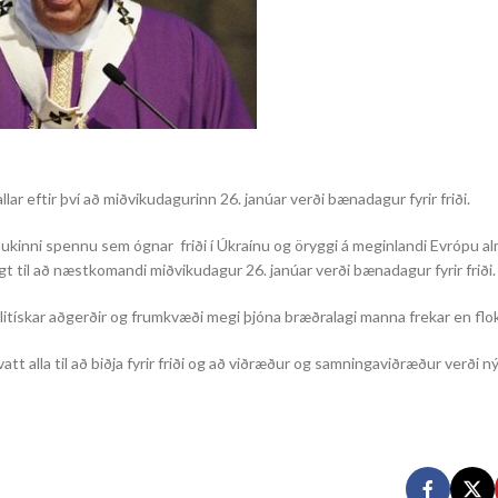
lar eftir því að miðvikudagurinn 26. janúar verði bænadagur fyrir friði.
aukinni spennu sem ógnar friði í Úkraínu og öryggi á meginlandi Evrópu alm
agt til að næstkomandi miðvikudagur 26. janúar verði bænadagur fyrir friði.
ar pólitískar aðgerðir og frumkvæði megi þjóna bræðralagi manna frekar en 
tt alla til að biðja fyrir friði og að viðræður og samningaviðræður verði ný