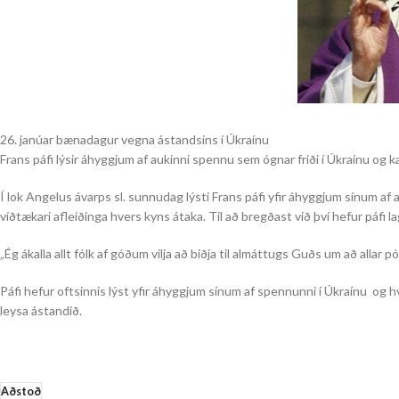
26. janúar bænadagur vegna ástandsins í Úkraínu
Frans páfi lýsir áhyggjum af aukinni spennu sem ógnar friði í Úkraínu og kal
Í lok Angelus ávarps sl. sunnudag lýsti Frans páfi yfir áhyggjum sínum af 
víðtækari afleiðinga hvers kyns átaka. Til að bregðast við því hefur páfi l
„Ég ákalla allt fólk af góðum vilja að biðja til almáttugs Guðs um að all
Páfi hefur oftsinnis lýst yfir áhyggjum sínum af spennunni í Úkraínu og hva
leysa ástandið.
Aðstoð