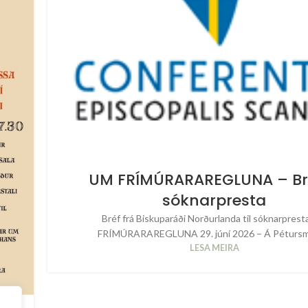
UM FRÍMÚRARAREGLUNA – Bréf
sóknarpresta
Bréf frá Biskuparáði Norðurlanda til sóknarpres
FRÍMÚRARAREGLUNA 29. júní 2026 – Á Pétursme
LESA MEIRA