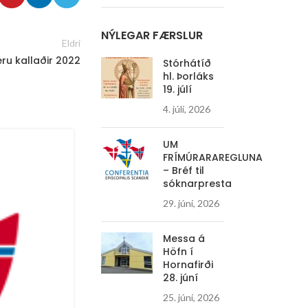
NÝLEGAR FÆRSLUR
Eldri
eru kallaðir 2022
Stórhátíð
hl. Þorláks
19. júlí
4. júlí, 2026
UM
25
FRÍMÚRARAREGLUNA
JÚN
– Bréf til
sóknarpresta
29. júní, 2026
Messa á
Höfn í
Hornafirði
28. júní
25. júní, 2026