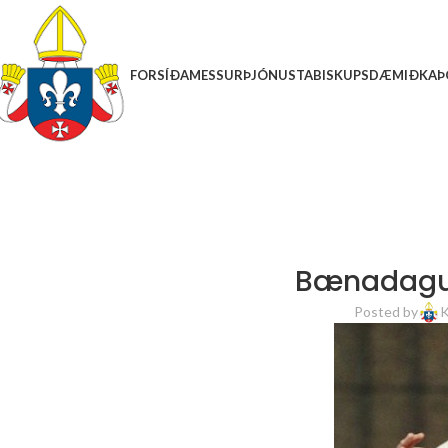
FORSÍÐA
MESSUR
ÞJÓNUSTA
BISKUPSDÆMIÐ
KAÞ
Bænadagur f
Posted by
K