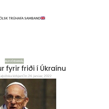
ÓLSK TRÚ
HAFA SAMBAND
ALÞJÓÐAMÁL
yrir friði í Úkraínu
aþólska kirkjan
On 24. janúar, 2022