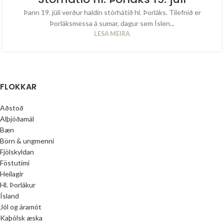
Þann 19. júlí verður haldin stórhátíð hl. Þorláks. Tilefnið er
Þorláksmessa á sumar, dagur sem Íslen...
LESA MEIRA
FLOKKAR
Aðstoð
Alþjóðamál
Bæn
Börn & ungmenni
Fjölskyldan
Föstutími
Heilagir
Hl. Þorlákur
Ísland
Jól og áramót
Kaþólsk æska