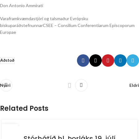
Don Antonio Ammirati
Varaframkvæmdastjóri og talsmaður Evrópsku
biskuparáðstefnunnarCSEE – Consilium Conferentiarum Episcoporum
Europae
Aðstoð
Nýrri
Eldri
Related Posts
04
JÚL
Stórhátíð hl. Þorláks 19. júlí