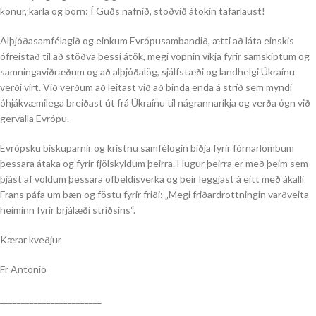
konur, karla og börn: Í Guðs nafnið, stöðvið átökin tafarlaust!
Alþjóðasamfélagið og einkum Evrópusambandið, ætti að láta einskis
ófreistað til að stöðva þessi átök, megi vopnin víkja fyrir samskiptum og
samningaviðræðum og að alþjóðalög, sjálfstæði og landhelgi Úkraínu
verði virt. Við verðum að leitast við að binda enda á stríð sem myndi
óhjákvæmilega breiðast út frá Úkraínu til nágrannaríkja og verða ógn við
gervalla Evrópu.
Evrópsku biskuparnir og kristnu samfélögin biðja fyrir fórnarlömbum
þessara átaka og fyrir fjölskyldum þeirra. Hugur þeirra er með þeim sem
þjást af völdum þessara ofbeldisverka og þeir leggjast á eitt með ákalli
Frans páfa um bæn og föstu fyrir friði: „Megi friðardrottningin varðveita
heiminn fyrir brjálæði stríðsins“.
Kærar kveðjur
Fr Antonio
________________________