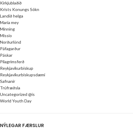
Kirkjublaðið
Krists Konungs Sókn
Landið helga
María mey
Minning
Missio
Norðurlönd
Páfagarður
Páskar
Pílagrímsferð
Reykjavíkurbiskup
Reykjavíkurbiskupsdæmi
Safnanir
Trúfræðsla
Uncategorized @is
World Youth Day
NÝLEGAR FÆRSLUR