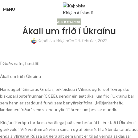
MENU
ALÞJÓÐAMÁL
Ákall um frið í Úkraínu
Kaþólska kirkjan
On 24. febrúar, 2022
Í Guðs nafni, hættið!
Ákall um frið í Úkraínu
Hans ágæti Gintaras Grušas, erkibiskup í Vilnius og forseti Evrópsku
biskuparáðstefnunnar (CCEE), sendir einlægt ákall um frið í Úkraínu þar
sem hann er staddur á fundi sem ber yfirskriftina: „Miðjarðarhafið,
landamæri friðar“ sem stendur yfir í Flórens um þessar mundir.
Kirkjur í Evrópu fordæma harðlega það sem hefur átt sér stað í Úkraínu í
gærkvöldi. Við verðum að vinna saman og af einurð, til að binda tafarlaust
enda á yfirgang Rússa og gera allt sem unnt er til að vernda saklausar